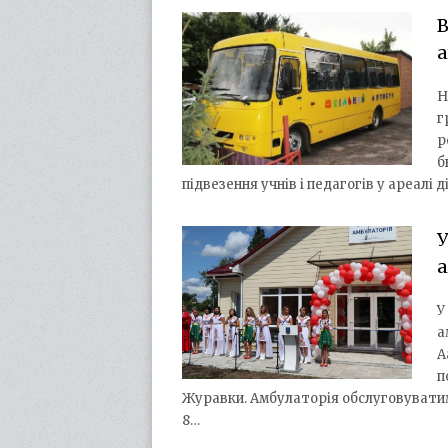
а
Н
г
р
б
підвезення учнів і педагогів у ареалі 
У
У
а
А
п
Журавки. Амбулаторія обслуговуватиме
8…