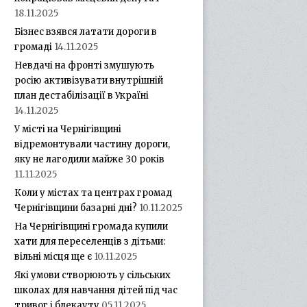
18.11.2025
Бізнес взявся латати дороги в
громаді
14.11.2025
Невдачі на фронті змушують
росію активізувати внутрішній
план дестабілізації в Україні
14.11.2025
У місті на Чернігівщині
відремонтували частину дороги,
яку не лагодили майже 30 років
11.11.2025
Коли у містах та центрах громад
Чернігівщини базарні дні?
10.11.2025
На Чернігівщині громада купили
хати для переселенців з дітьми:
вільні місця ще є
10.11.2025
Які умови створюють у сільських
школах для навчання дітей під час
тривог і блекауту
05.11.2025