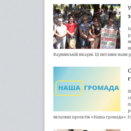
У
з
І
р
л
ш
Варвинській лікарні. Ці питання мали
С
г
Я
с
п
р
місцевих проєктів «Наша громада». Го