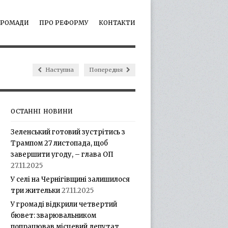
ГРОМАДИ
ПРО РЕФОРМУ
КОНТАКТИ
Наступна
Попередня
ОСТАННІ НОВИНИ
Зеленський готовий зустрітись з
Трампом 27 листопада, щоб
завершити угоду, – глава ОП
27.11.2025
У селі на Чернігівщині залишилося
три жительки
27.11.2025
У громаді відкрили четвертий
бювет: зварювальником
попрацював місцевий депутат