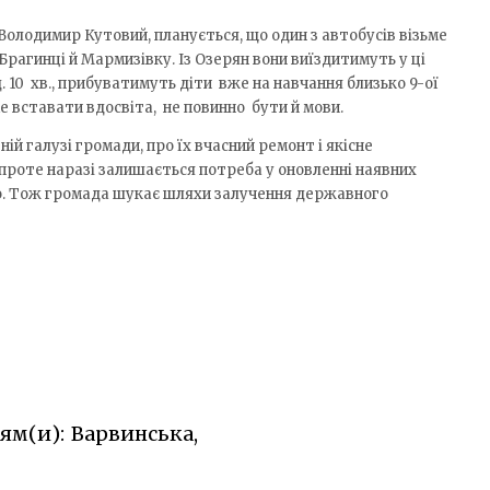
Володимир Кутовий, планується, що один з автобусів візьме
Брагинці й Мармизівку. Із Озерян вони виїздитимуть у ці
д. 10 хв., прибуватимуть діти вже на навчання близько 9-ої
е вставати вдосвіта, не повинно бути й мови.
ій галузі громади, про їх вчасний ремонт і якісне
проте наразі залишається потреба у оновленні наявних
го. Тож громада шукає шляхи залучення державного
ям(и): Варвинська,