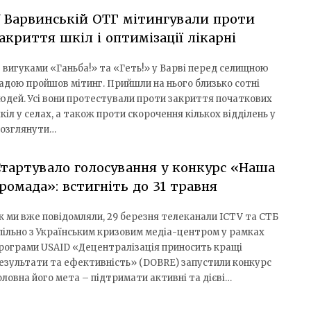
 Варвинській ОТГ мітингували проти
акриття шкіл і оптимізації лікарні
з вигуками «Ганьба!» та «Геть!» у Варві перед селищною
адою пройшов мітинг. Прийшли на нього близько сотні
юдей. Усі вони протестували проти закриття початкових
кіл у селах, а також проти скорочення кількох відділень у
 розглянути…
тартувало голосування у конкурс «Наша
ромада»: встигніть до 31 травня
к ми вже повідомляли, 29 березня телеканали ICTV та СТБ
пільно з Українським кризовим медіа-центром у рамках
рограми USAID «Децентралізація приносить кращі
езультати та ефективність» (DOBRE) запустили конкурс
ловна його мета – підтримати активні та дієві…