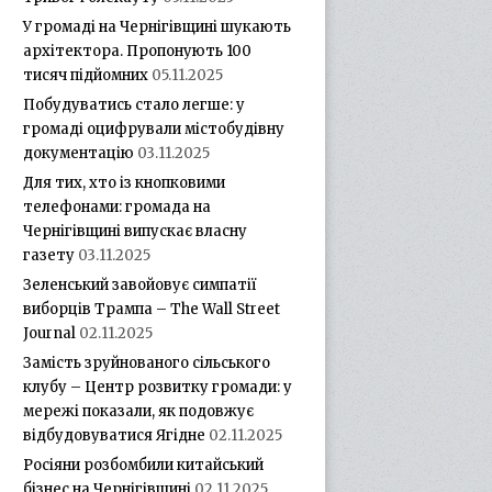
У громаді на Чернігівщині шукають
архітектора. Пропонують 100
тисяч підйомних
05.11.2025
Побудуватись стало легше: у
громаді оцифрували містобудівну
документацію
03.11.2025
Для тих, хто із кнопковими
телефонами: громада на
Чернігівщині випускає власну
газету
03.11.2025
Зеленський завойовує симпатії
виборців Трампа – The Wall Street
Journal
02.11.2025
Замість зруйнованого сільського
клубу – Центр розвитку громади: у
мережі показали, як подовжує
відбудовуватися Ягідне
02.11.2025
Росіяни розбомбили китайський
бізнес на Чернігівщині
02.11.2025