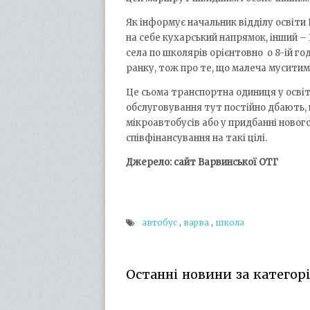
Як інформує начальник відділу освіти 
на себе кухарський напрямок, інший – 
села по школярів орієнтовно о 8-ій го
ранку, тож про те, що малеча муситим
Це сьома транспортна одиниця у освітн
обслуговування тут постійно дбають, 
мікроавтобусів або у придбанні ново
співфінансування на такі цілі.
Джерело: сайт Варвинської ОТГ
автобус
,
варва
,
школа
Останні новини за категорі