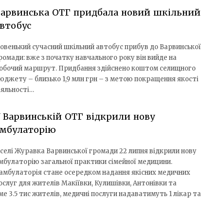
Варвинська ОТГ придбала новий шкільний
втобус
овенький сучасний шкільний автобус прибув до Варвинської
ромади: вже з початку навчального року він вийде на
обочий маршрут. Придбання здійснено коштом селищного
юджету – близько 1,9 млн грн – з метою покращення якості
діяльності…
 Варвинській ОТГ відкрили нову
амбулаторію
 селі Журавка Варвинської громади 22 липня відкрили нову
мбулаторію загальної практики сімейної медицини.
амбулаторія стане осередком надання якісних медичних
ослуг для жителів Макіївки, Кулишівки, Антонівки та
 3.5 тис жителів, медичні послуги надаватимуть 1 лікар та