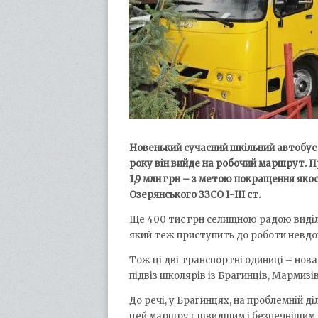
Новенький сучасний шкільний автобус 
року він вийде на робочий маршрут. 
1,9 млн грн – з метою покращення якост
Озерянського ЗЗСО І-ІІІ ст.
Ще 400 тис грн селищною радою виділ
який теж приступить до роботи невдов
Тож ці дві транспортні одиниці – нова
підвіз школярів із Брагинців, Мармизі
До речі, у Брагинцях, на проблемній д
цей маршрут швидшим і безпечнішим.