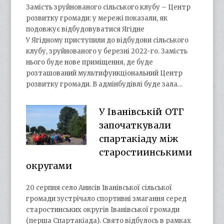
Замість зруйнованого сільського клубу – Центр
розвитку громади: у мережі показали, як
подовжує відбудовуватися Ягідне
У Ягідному приступили до відбудови сільського
клубу, зруйнованого у березні 2022-го. Замість
нього буде нове приміщення, де буде
розташований мультифункціональний Центр
розвитку громади. В адмінбудівлі буде зала…
У Іванівській ОТГ
започаткували
спартакіаду між
старостиинськими
округами
20 серпня село Анисів Іванівської сільської
громади зустрічало спортивні змагання серед
старостинських округів Іванівської громади
(перша Спартакіада). Свято відбулось в рамках