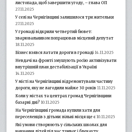
листопада, щоб завершити угоду, – глава ОП
27.11.2025
У селі на Чернігівщині залишилося три жительки
27.11.2025
У громаді відкрили четвертий бювет:
зварювальником попрацював місцевий депутат
18.11.2025
Бізнес взявся латати дороги в громаді
14.11.2025
Невдачі на фронті змушують росію активізувати
внутрішній план дестабілізації в Україні
14.11.2025
У місті на Чернігівщині відремонтували частину
дороги, яку не лагодили майже 30 років
11.11.2025
Коли у містах та центрах громад Чернігівщини
базарні дні?
10.11.2025
На Чернігівщині громада купили хати для
переселенців з дітьми: вільні місця ще є
10.11.2025
Які умови створюють у сільських школах для
навчання дітей під час тривог і блекауту