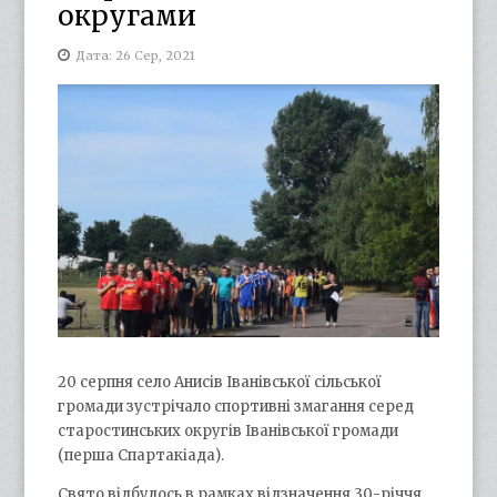
округами
Дата: 26 Сер, 2021
20 серпня село Анисів Іванівської сільської
громади зустрічало спортивні змагання серед
старостинських округів Іванівської громади
(перша Спартакіада).
Свято відбулось в рамках відзначення 30-річчя