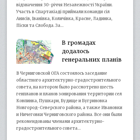
відзначення 30-річчя Незалежності України.
Участь в Спартакіаді приймали команди сіл
Анисів, Іванівка, Количівка, Красне, Ладинка,
Піски та Слобода. За…
В громадах
додалось
генеральних планів
В Черниговской ОГА состоялось заседание
областного архитектурно-градостроительного
совета, на котором было рассмотрено шесть
генпланов и планов зонирования территории сел
Ковпинка, Пушкари, Будище и Бугриновка
Новгород-Северского района, а также Ивановки
и Ничеговки Черниговского района. Все они были
рекомендованы членами архитектурно-
градостроительного совета…