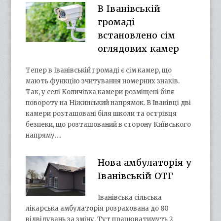
В Іванівській
громаді
встановлено сім
оглядових камер
Тепер в Іванівській громаді є сім камер, що
мають функцію зчитування номерних знаків.
Так, у селі Количівка камери розміщені біля
повороту на Ніжинський напрямок. В Іванівці дві
камери розташовані біля школи та острівця
безпеки, що розташований в сторону Київського
напряму….
Нова амбулаторія у
Іванівській ОТГ
Іванівська сільська
лікарська амбулаторія розрахована до 80
відвідувань за зміну. Тут працюватимуть 2