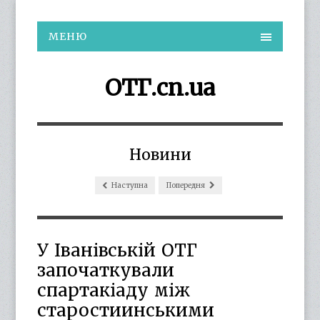
МЕНЮ
ОТГ.cn.ua
Новини
Наступна
Попередня
У Іванівській ОТГ
започаткували
спартакіаду між
старостиинськими