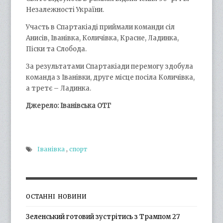
Незалежності України.
Участь в Спартакіаді приймали команди сіл
Анисів, Іванівка, Количівка, Красне, Ладинка,
Піски та Слобода.
За результатами Спартакіади перемогу здобула
команда з Іванівки, друге місце посіла Количівка,
а третє – Ладинка.
Джерело: Іванівська ОТГ
Іванівка
,
спорт
ОСТАННІ НОВИНИ
Зеленський готовий зустрітись з Трампом 27