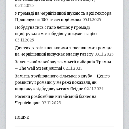
05.11.2025
У громаді на Чернігівщині шукають архітектора.
Пропонують 100 тисяч підйомних
05.11.2025
Побудуватись стало легше: у громаді
оцифрували містобудівну документацію
03.11.2025
Для тих, хто із кнопковими телефонами: громада
на Чернігівщині випускає власну газету
03.11.2025
Зеленський завойовує симпатії виборців Трампа
– The Wall Street Journal
02.11.2025
Замість зруйнованого сільського клубу – Центр
розвитку громади: у мережі показали, як
подовжує відбудовуватися Ягідне
02.11.2025
Росіяни розбомбили китайський бізнес на
Чернігівщині
02.11.2025
ПОШУК