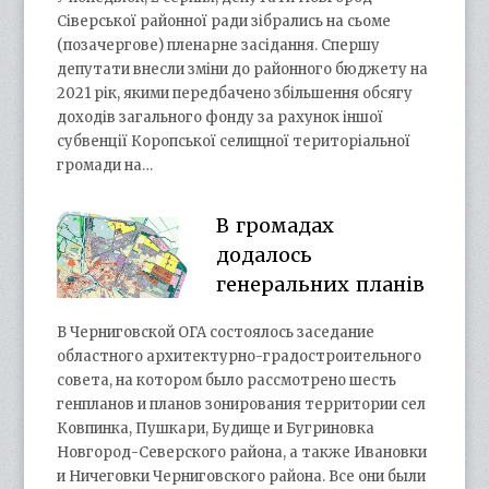
Сіверської районної ради зібрались на сьоме
(позачергове) пленарне засідання. Спершу
депутати внесли зміни до районного бюджету на
2021 рік, якими передбачено збільшення обсягу
доходів загального фонду за рахунок іншої
субвенції Коропської селищної територіальної
громади на…
В громадах
додалось
генеральних планів
В Черниговской ОГА состоялось заседание
областного архитектурно-градостроительного
совета, на котором было рассмотрено шесть
генпланов и планов зонирования территории сел
Ковпинка, Пушкари, Будище и Бугриновка
Новгород-Северского района, а также Ивановки
и Ничеговки Черниговского района. Все они были