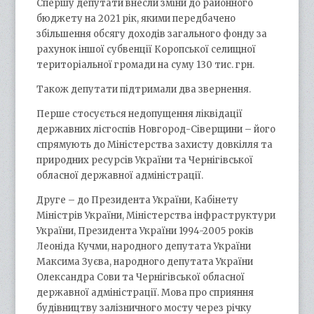
Спершу депутати внесли зміни до районного
бюджету на 2021 рік, якими передбачено
збільшення обсягу доходів загального фонду за
рахунок іншої субвенції Коропської селищної
територіальної громади на суму 130 тис. грн.
Також депутати підтримали два звернення.
Перше стосується недопущення ліквідації
державних лісгоспів Новгород-Сіверщини – його
спрямують до Міністерства захисту довкілля та
природних ресурсів України та Чернігівської
обласної державної адміністрації.
Друге – до Президента України, Кабінету
Міністрів України, Міністерства інфраструктури
України, Президента України 1994-2005 років
Леоніда Кучми, народного депутата України
Максима Зуєва, народного депутата України
Олександра Сови та Чернігівської обласної
державної адміністрації. Мова про сприяння
будівництву залізничного мосту через річку