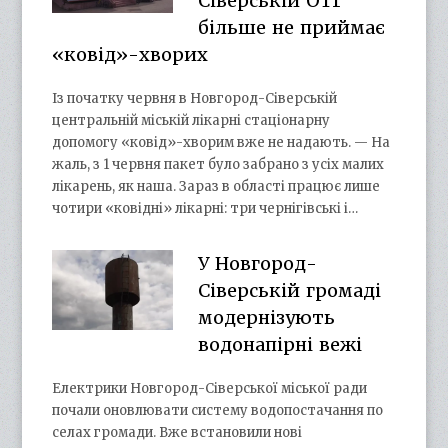
Сіверській ОТГ
більше не приймає
«ковід»-хворих
Із початку червня в Новгород-Сіверській
центральній міській лікарні стаціонарну
допомогу «ковід»-хворим вже не надають. — На
жаль, з 1 червня пакет було забрано з усіх малих
лікарень, як наша. Зараз в області працює лише
чотири «ковідні» лікарні: три чернігівські і…
У Новгород-
Сіверській громаді
модернізують
водонапірні вежі
Електрики Новгород-Сіверської міської ради
почали оновлювати систему водопостачання по
селах громади. Вже встановили нові