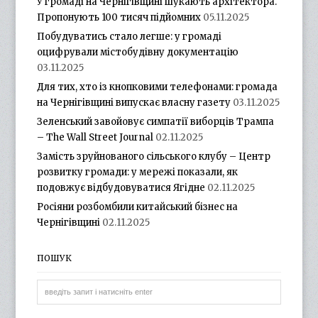
У громаді на Чернігівщині шукають архітектора.
Пропонують 100 тисяч підйомних
05.11.2025
Побудуватись стало легше: у громаді
оцифрували містобудівну документацію
03.11.2025
Для тих, хто із кнопковими телефонами: громада
на Чернігівщині випускає власну газету
03.11.2025
Зеленський завойовує симпатії виборців Трампа
– The Wall Street Journal
02.11.2025
Замість зруйнованого сільського клубу – Центр
розвитку громади: у мережі показали, як
подовжує відбудовуватися Ягідне
02.11.2025
Росіяни розбомбили китайський бізнес на
Чернігівщині
02.11.2025
ПОШУК