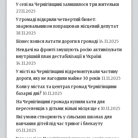
У селі на Чернігівщині залишилося три жительки
27.11.2025
У громаді відкрили четвертий бювет:
зварювальником попрацював місцевий депутат
18.11.2025
Бізнес взявся латати дороги в громаді
14.11.2025
Невдачі на фронті змушують росію активізувати
внутрішній план дестабілізації в Україні
14.11.2025
У місті на Чернігівщині відремонтували частину
дороги, яку не лагодили майже 30 років
11.11.2025
Коли у містах та центрах громад Чернігівщини
базарні дні?
10.11.2025
На Чернігівщині громада купили хати для
переселенців з дітьми: вільні місця ще є
10.11.2025
Які умови створюють у сільських школах для
навчання дітей під час тривог і блекауту
05.11.2025