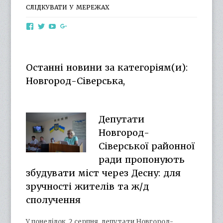
СЛІДКУВАТИ У МЕРЕЖАХ
View
View
View
View
otg.cn.ua’s
otg_cn_ua’s
UCba73zK-
100218615561229778998’s
profile
profile
rSLD6mYyKjr45Ng’s
profile
on
on
profile
on
Facebook
Twitter
on
Google+
Останні новини за категоріям(и):
YouTube
Новгород-Сіверська,
Депутати
Новгород-
Сіверської районної
ради пропонують
збудувати міст через Десну: для
зручності жителів та ж/д
сполучення
У понеділок, 2 серпня, депутати Новгород-