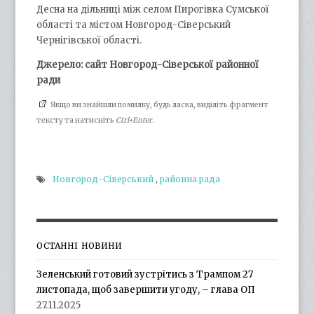
Десна на дільниці між селом Пирогівка Сумської
області та містом Новгород-Сіверський
Чернігівської області.
Джерело: сайт Новгород-Сіверської районної
ради
Якщо ви знайшли помилку, будь ласка, виділіть фрагмент
тексту та натисніть
Ctrl+Enter
.
Новгород-Сіверський
,
районна рада
ОСТАННІ НОВИНИ
Зеленський готовий зустрітись з Трампом 27
листопада, щоб завершити угоду, – глава ОП
27.11.2025