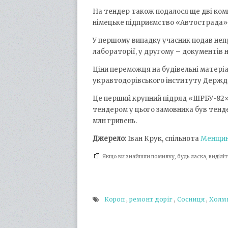
На тендер також подалося ще дві ком
німецьке підприємство «Автострада», 
У першому випадку учасник подав неп
лабораторії, у другому – документів
Ціни переможця на будівельні матеріа
укравтодорівського інституту Держдор
Це перший крупний підряд «ШРБУ-82» 
тендером у цього замовника був тенде
млн гривень.
Джерело:
Іван Крук, спільнота
Менщи
Якщо ви знайшли помилку, будь ласка, виділ
Короп
,
ремонт доріг
,
Сосниця
,
Холм