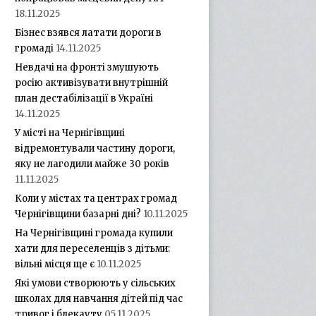
18.11.2025
Бізнес взявся латати дороги в
громаді
14.11.2025
Невдачі на фронті змушують
росію активізувати внутрішній
план дестабілізації в Україні
14.11.2025
У місті на Чернігівщині
відремонтували частину дороги,
яку не лагодили майже 30 років
11.11.2025
Коли у містах та центрах громад
Чернігівщини базарні дні?
10.11.2025
На Чернігівщині громада купили
хати для переселенців з дітьми:
вільні місця ще є
10.11.2025
Які умови створюють у сільських
школах для навчання дітей під час
тривог і блекауту
05.11.2025