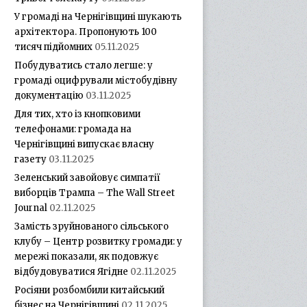
У громаді на Чернігівщині шукають
архітектора. Пропонують 100
тисяч підйомних
05.11.2025
Побудуватись стало легше: у
громаді оцифрували містобудівну
документацію
03.11.2025
Для тих, хто із кнопковими
телефонами: громада на
Чернігівщині випускає власну
газету
03.11.2025
Зеленський завойовує симпатії
виборців Трампа – The Wall Street
Journal
02.11.2025
Замість зруйнованого сільського
клубу – Центр розвитку громади: у
мережі показали, як подовжує
відбудовуватися Ягідне
02.11.2025
Росіяни розбомбили китайський
бізнес на Чернігівщині
02.11.2025