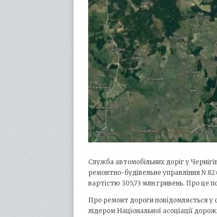
Служба автомобільних доріг у Чернігі
ремонтно-­будівельне управління N 82» 
вартістю 305,73 млн гривень. Про це 
Про ремонт дороги повідомляється у с
лідером Національної асоціації доро