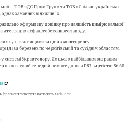
панії – ТОВ «ДС Пром Груп» та ТОВ «Спільне українсько­
однак замовник відхилив їх.
равильно оформлену довідку про наявність вимірювальної
 на атестацію асфальтобетонного заводу.
ли є суттєво вищими за ціни з моніторингу
НДІ за березень по Чернігівській та сусіднім областям.
у системі Укравтодору. До цього найбільшим виграним
р на поточний середній ремонт дороги Р­83 вартістю 86,68
на
іть фрагмент тексту та натисніть
Ctrl+Enter
.
и