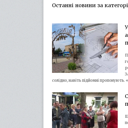
Останні новини за категорі
У
а
П
г
р
З
солідно, навіть підйомні пропонують.
С
п
Ш
п