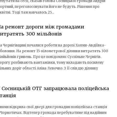
епутати на сесії, сказав голова Сосницької громади Андрій
ортний, переголосовувати його не будуть. Рішення про
вітні. Тоді там навчалось 25…
На ремонт дороги між громадами
итратять 300 мільйонів
а Чернігівщині почалися роботи на дорозі Холми-Авдіївка-
болоння. На ремонт 15-кілометрової ділянки витратять 300
ілйьйонів гривень. Про це повідомляє Суспільне.Чернігів.
орогу розбивають вантажівки, тому вкладають посилену
ьних доріг області Аліна Левочко. З її слів,цю ділянку
 Сосницькій ОТГ запрацювала поліцейська
танція
нями відкрила свої двері для громадян поліцейська станція
 Чорнотичах. Відтепер громада перебуватиме під надійним