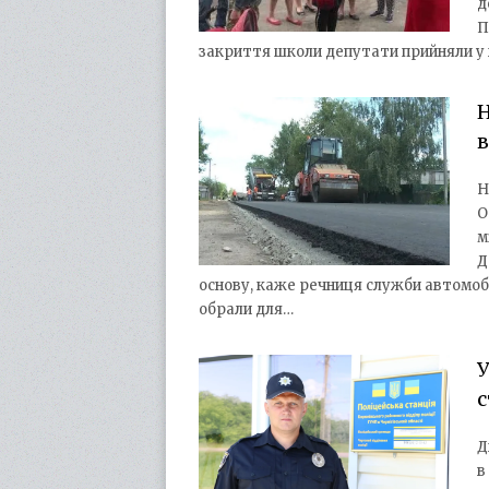
д
П
закриття школи депутати прийняли у к
в
Н
О
м
Д
основу, каже речниця служби автомобіл
обрали для…
У
с
Д
в