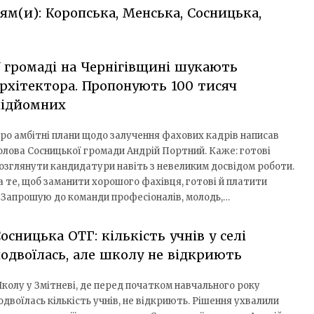
ям(и): Коропська, Менська, Сосницька,
 громаді на Чернігівщині шукають
рхітектора. Пропонують 100 тисяч
підйомних
ро амбітні плани щодо залучення фахових кадрів написав
олова Сосницької громади Андрій Портний. Каже: готові
озглянути кандидатури навіть з невеликим досвідом роботи.
а те, щоб заманити хорошого фахівця, готові й платити
 «Запрошую до команди професіоналів, молодь,…
осницька ОТГ: кількість учнів у селі
одвоїлась, але школу не відкриють
колу у Змітневі, де перед початком навчального року
одвоїлась кількість учнів, не відкриють. Рішення ухвалили