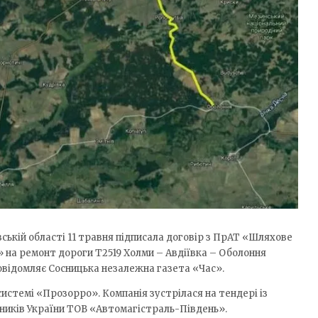
вській області 11 травня підписала договір з ПрАТ «Шляхове
на ремонт дороги Т­25­19 Холми – ­Авдіївка – ­Оболоння
повідомляє Сосницька незалежна газета «Час».
истемі «Прозорро». Компанія зустрілася на тендері із
жників України ТОВ «Автомагістраль-Південь».