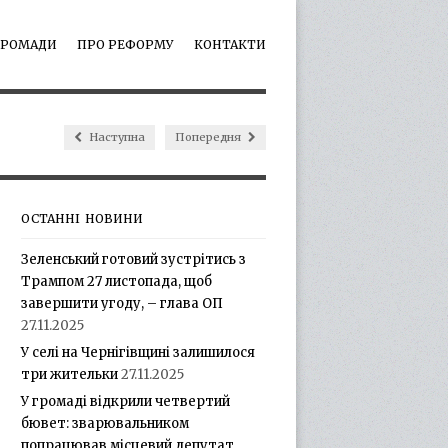
ГРОМАДИ
ПРО РЕФОРМУ
КОНТАКТИ
Наступна
Попередня
ОСТАННІ НОВИНИ
Зеленський готовий зустрітись з
Трампом 27 листопада, щоб
завершити угоду, – глава ОП
27.11.2025
У селі на Чернігівщині залишилося
три жительки
27.11.2025
У громаді відкрили четвертий
бювет: зварювальником
попрацював місцевий депутат