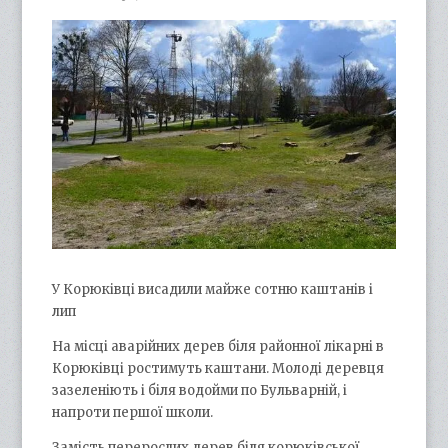
У Корюківці висадили майже сотню каштанів і
лип
На місці аварійних дерев біля районної лікарні в
Корюківці ростимуть каштани. Молоді деревця
зазеленіють і біля водойми по Бульварній, і
напроти першої школи.
Замість перерослих дерев біля корюківської