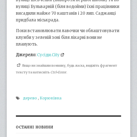
вулиці Бульварній (біля водойми) їхні працівники
висадили майже 70 каштанів і 20 лип. Саджанці
придбала міськрада.
Поки встановлювати лавочки чи облаштовувати
клумби у зеленій зоні біля лікарні вони не
планують.
Джерело:
Сусіди.Сіty
Якщо ви знайшли помилку, будь ласка, виділіть фрагмент
тексту та натисніть
Ctrl+Enter
.
дерево
,
Корюківка
ОСТАННІ НОВИНИ