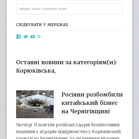
СЛІДКУВАТИ У МЕРЕЖАХ
View
View
View
View
otg.cn.ua’s
otg_cn_ua’s
UCba73zK-
100218615561229778998’s
profile
profile
rSLD6mYyKjr45Ng’s
profile
on
on
profile
on
Facebook
Twitter
on
Google+
Останні новини за категоріям(и):
YouTube
Корюківська,
Росіяни розбомбили
китайський бізнес
на Чернігівщині
Увечері 31 жовтня російські ударні безпілотники
поцілили у аграрне підприємство у Корюківській
громаді на Чернігівщині. За свідченням місцевих