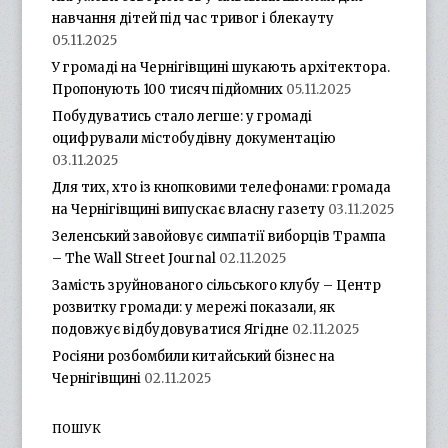
навчання дітей під час тривог і блекауту
05.11.2025
У громаді на Чернігівщині шукають архітектора.
Пропонують 100 тисяч підйомних
05.11.2025
Побудуватись стало легше: у громаді
оцифрували містобудівну документацію
03.11.2025
Для тих, хто із кнопковими телефонами: громада
на Чернігівщині випускає власну газету
03.11.2025
Зеленський завойовує симпатії виборців Трампа
– The Wall Street Journal
02.11.2025
Замість зруйнованого сільського клубу – Центр
розвитку громади: у мережі показали, як
подовжує відбудовуватися Ягідне
02.11.2025
Росіяни розбомбили китайський бізнес на
Чернігівщині
02.11.2025
ПОШУК