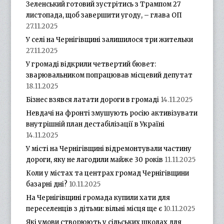
Зеленський готовий зустрітись з Трампом 27
листопада, щоб завершити угоду, – глава ОП
27.11.2025
У селі на Чернігівщині залишилося три жительки
27.11.2025
У громаді відкрили четвертий бювет:
зварювальником попрацював місцевий депутат
18.11.2025
Бізнес взявся латати дороги в громаді
14.11.2025
Невдачі на фронті змушують росію активізувати
внутрішній план дестабілізації в Україні
14.11.2025
У місті на Чернігівщині відремонтували частину
дороги, яку не лагодили майже 30 років
11.11.2025
Коли у містах та центрах громад Чернігівщини
базарні дні?
10.11.2025
На Чернігівщині громада купили хати для
переселенців з дітьми: вільні місця ще є
10.11.2025
Які умови створюють у сільських школах для