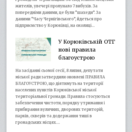
жителів, увечері пролунало 7 вибухів. За
попередніми даними, це були “шахеди”. За
даними “Часу Чернігівського”, йдеться про
підприємство у Корюківці, на околиці…
У Корюківській ОТГ
нові правила
благоустрою
На засіданні сьомої сесії, 8 липня, депутати
міської ради затвердили оновлені ПРАВИЛА
БЛАГОУСТРОЮ, що діятимуть на території
населених пунктів Корюківської міської
територіальної громади. Правила стосуються
забезпечення чистоти, порядку утримання і
прибирання вуличних, дворових територій,
парків, скверів та додержання тиші в
громадських місцях….