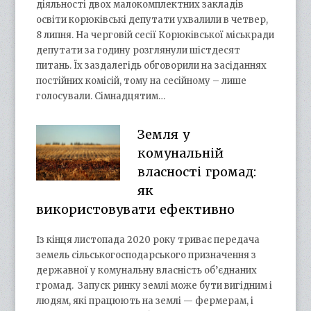
діяльності двох малокомплектних закладів
освіти корюківські депутати ухвалили в четвер,
8 липня. На черговій сесії Корюківської міськради
депутати за годину розглянули шістдесят
питань. Їх заздалегідь обговорили на засіданнях
постійних комісій, тому на сесійному – лише
голосували. Сімнадцятим…
Земля у
комунальній
власності громад:
як
використовувати ефективно
Із кінця листопада 2020 року триває передача
земель сільськогосподарського призначення з
державної у комунальну власність об’єднаних
громад. Запуск ринку землі може бути вигідним і
людям, які працюють на землі — фермерам, і