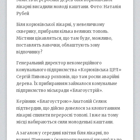
лікарні висадили молоді каштани. Фото: Наталія
Рубей
Біля корюківської лікарні, у невеличкому
скверику, прибрали кілька великих тополь.
Містяни цікавляться, що там буде, можливо,
поставлять лавочки, облаштують зону
відпочинку?
Генеральний директор некомерційного
комунального підприємства «Корюківська ЦРЛ»
Сергій Пивовар розповів, що там росли аварійні
дерева. Їх прибиранням займалося комунальне
підприємство міськради «Благоустрій».
Керівник «Благоустрою» Анатолій Селюк
підтвердив, що дійсно довелося за клопотанням
лікарні спиляти перерослі тополі. І вже на тому
місці набираються сили молоденькі каштани.
А загалом у середині квітня біля лікарні, по
вулиці Шевченка (навпроти першої школи) та по