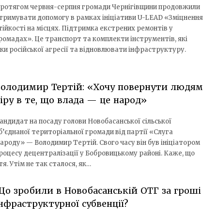
ротягом червня-серпня громади Чернігівщини продовжили
тримувати допомогу в рамках ініціативи U-LEAD «Зміцнення
тійкості на місцях. Підтримка екстрених ремонтів у
ромадах». Це транспорт та комплекти інструментів, які
и російської агресії та відновлювати інфраструктуру.
Володимир Тертій: «Хочу повернути людям
іру в те, що влада — це народ»
андидат на посаду голови Новобасанської сільської
б’єднаної територіальної громади від партії «Слуга
ароду» — Володимир Тертій. Свого часу він був ініціатором
роцесу децентралізації у Бобровицькому районі. Каже, що
. Утім не так сталося, як…
о зробили в Новобасанській ОТГ за гроші
нфраструктурної субвенції?