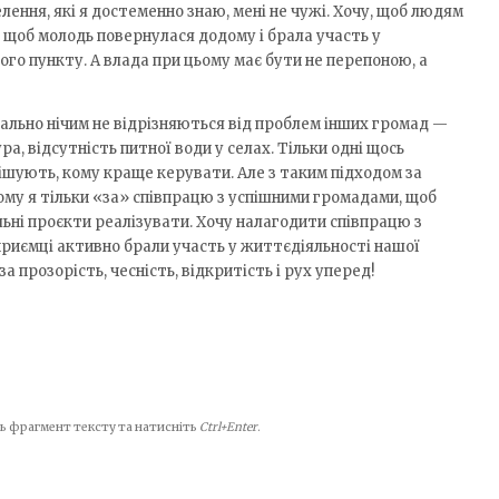
лення, які я достеменно знаю, мені не чужі. Хочу, щоб людям
 щоб молодь повернулася додому і брала участь у
го пункту. А влада при цьому має бути не перепоною, а
льно нічим не відрізняються від проблем інших громад —
а, відсутність питної води у селах. Тільки одні щось
рішують, кому краще керувати. Але з таким підходом за
Тому я тільки «за» співпрацю з успішними громадами, щоб
ільні проєкти реалізувати. Хочу налагодити співпрацю з
дприємці активно брали участь у життєдіяльності нашої
а прозорість, чесність, відкритість і рух уперед!
іть фрагмент тексту та натисніть
Ctrl+Enter
.