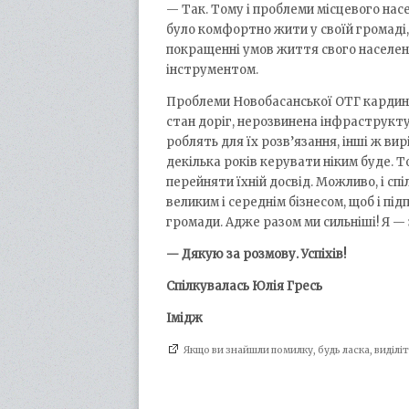
— Так. Тому і проблеми місцевого насе
було комфортно жити у своїй громаді,
покращенні умов життя свого населено
інструментом.
Проблеми Новобасанської ОТГ кардина
стан доріг, нерозвинена інфраструктур
роблять для їх розв’язання, інші ж ви
декілька років керувати ніким буде. 
перейняти їхній досвід. Можливо, і сп
великим і середнім бізнесом, щоб і пі
громади. Адже разом ми сильніші! Я — з
— Дякую за розмову. Успіхів!
Спілкувалась Юлія Гресь
Імідж
Якщо ви знайшли помилку, будь ласка, виділ