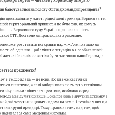
олодимира Тертія — читайте у короткому інтерв’ю.
ли балотуватися на голову ОТГ від команди президента?
ію щось змінити у житті рідної мені громади. Борюся за те,
аний територіальний принцип, а не було так, як комусь
рішення Верховного суду України про незаконність
ької ОТГ. Досі воно на практиці не враховане.
поможе розставити всі крапки над «і». Але я не маю на
ності об’єднання. Щоб змінити ситуацію в Новобасанській
об жителі ближніх сіл хотіли бути частиною нашої громади.
ираєтеся працювати?
у в те, що влада — це вони. Люди вже настільки
вляться скептично, а самі вибори вважають суто технічним
го віку важко змінити стереотипи, особливо серед
 молодь має думати інакше. Вона повинна відчути підтримку з
й, які хочуть працювати вдома на землі, і техніка у них є, а
ватали крупні орендарі. Тому працюватиму над тим, щоб
в надавалася саме місцевим жителям.