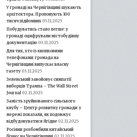
У громаді на Чернігівщині шукають
архітектора. Пропонують 100
тисяч підйомних
05.11.2025
Побудуватись стало легше: у
громаді оцифрували містобудівну
документацію
03.11.2025
Для тих, хто із кнопковими
телефонами: громада на
Чернігівщині випускає власну
газету
03.11.2025
Зеленський завойовує симпатії
виборців Трампа – The Wall Street
Journal
02.11.2025
Замість зруйнованого сільського
клубу – Центр розвитку громади: у
мережі показали, як подовжує
відбудовуватися Ягідне
02.11.2025
Росіяни розбомбили китайський
бізнес на Чернігівщині
02.11.2025