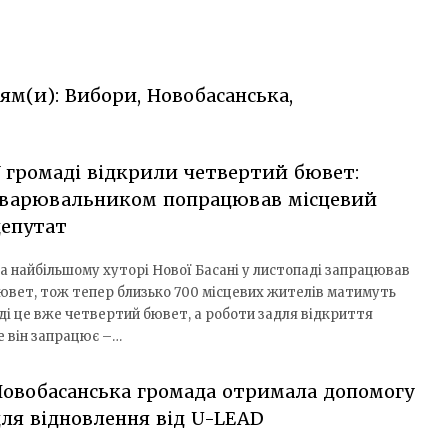
ям(и): Вибори, Новобасанська,
 громаді відкрили четвертий бювет:
зварювальником попрацював місцевий
депутат
а найбільшому хуторі Нової Басані у листопаді запрацював
ювет, тож тепер близько 700 місцевих жителів матимуть
аді це вже четвертий бювет, а роботи задля відкриття
е він запрацює –…
овобасанська громада отримала допомогу
ля відновлення від U-LEAD