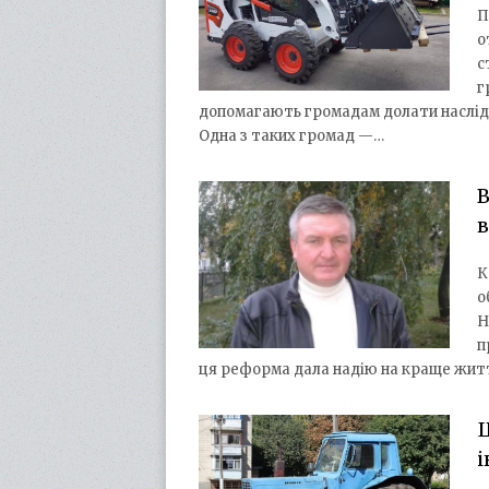
П
о
с
г
допомагають громадам долати наслідк
Одна з таких громад —…
в
К
о
Н
п
ця реформа дала надію на краще життя
Щ
і