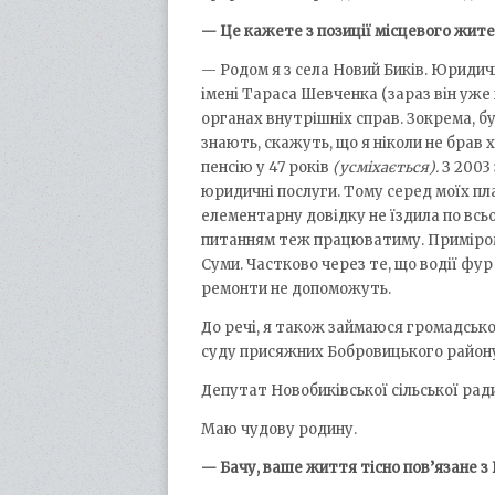
— Це кажете з позиції місцевого жите
— Родом я з села Новий Биків. Юридич
імені Тараса Шевченка (зараз він уже 
органах внутрішніх справ. Зокрема, б
знають, скажуть, що я ніколи не брав х
пенсію у 47 років
(усміхається).
З 2003
юридичні послуги. Тому серед моїх пл
елементарну довідку не їздила по всь
питанням теж працюватиму. Приміром,
Суми. Частково через те, що водії фу
ремонти не допоможуть.
До речі, я також займаюся громадсько
суду присяжних Бобровицького район
Депутат Новобиківської сільської рад
Маю чудову родину.
— Бачу, ваше життя тісно пов’язане з