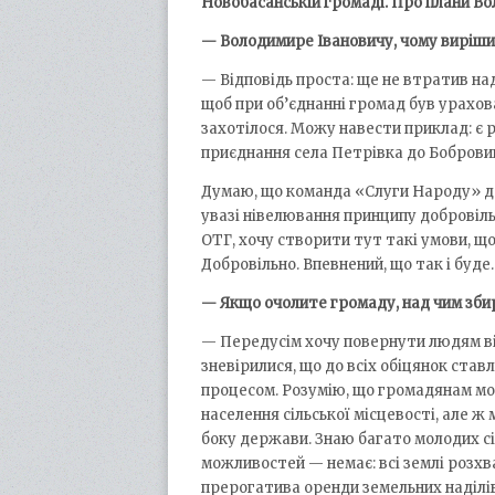
Новобасанській громаді. Про плани В
— Володимире Івановичу, чому виріши
— Відповідь проста: ще не втратив над
щоб при об’єднанні громад був урахов
захотілося. Можу навести приклад: є 
приєднання села Петрівка до Бобровиц
Думаю, що команда «Слуги Народу» до
увазі нівелювання принципу добровіль
ОТГ, хочу створити тут такі умови, щ
Добровільно. Впевнений, що так і буде.
— Якщо очолите громаду, над чим зб
— Передусім хочу повернути людям вір
зневірилися, що до всіх обіцянок ста
процесом. Розумію, що громадянам мо
населення сільської місцевості, але ж
боку держави. Знаю багато молодих сіме
можливостей — немає: всі землі розх
прерогатива оренди земельних наділі