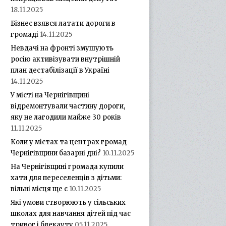
18.11.2025
Бізнес взявся латати дороги в
громаді
14.11.2025
Невдачі на фронті змушують
росію активізувати внутрішній
план дестабілізації в Україні
14.11.2025
У місті на Чернігівщині
відремонтували частину дороги,
яку не лагодили майже 30 років
11.11.2025
Коли у містах та центрах громад
Чернігівщини базарні дні?
10.11.2025
На Чернігівщині громада купили
хати для переселенців з дітьми:
вільні місця ще є
10.11.2025
Які умови створюють у сільських
школах для навчання дітей під час
тривог і блекауту
05.11.2025