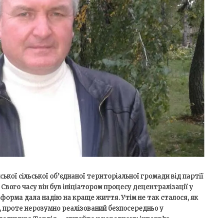
ької сільської об’єднаної територіальної громади від партії
вого часу він був ініціатором процесу децентралізації у
форма дала надію на краще життя. Утім не так сталося, як
, проте нерозумно реалізований безпосередньо у