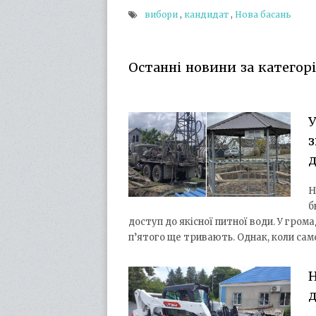
вибори
,
кандидат
,
Нова басань
Останні новини за категорі
У
Н
б
доступ до якісної питної води. У гром
п’ятого ще тривають. Однак, коли сам
Н
д