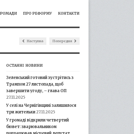
ГРОМАДИ
ПРО РЕФОРМУ
КОНТАКТИ
Наступна
Попередня
ОСТАННІ НОВИНИ
Зеленський готовий зустрітись з
Трампом 27 листопада, щоб
завершити угоду, – глава ОП
27.11.2025
У селі на Чернігівщині залишилося
три жительки
27.11.2025
У громаді відкрили четвертий
бювет: зварювальником
попрацював місцевий депутат