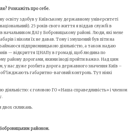
ля? Розкажіть про себе.
ну освіту здобув у Київському державному університеті
національний). 25 років свого життя я віддав службі в
ув начальником ДАІ у Бобровицькому районі. Люди, які мене
абарів і ніколи їх не давав. Тому і змушений був піти на
 займаюся підприємницькою діяльністю, а також надаю
анів — відкриття ЦНАПу в громаді, щоб людина по
ому району дорогами, якими іноді пройти важко. Над цим
 у нас дуже розбита дорога державного значення Київ –
р об’їжджають габаритно-ваговий контроль. Тут ніякі
ю діяльністю: є головою ГО «Наша справедливість» і членом
у.
и двох скликань.
 Бобровицьким районом.