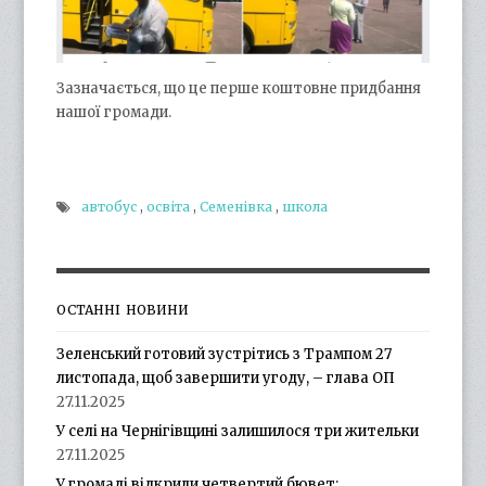
Зазначається, що це перше коштовне придбання
нашої громади.
автобус
,
освіта
,
Семенівка
,
школа
ОСТАННІ НОВИНИ
Зеленський готовий зустрітись з Трампом 27
листопада, щоб завершити угоду, – глава ОП
27.11.2025
У селі на Чернігівщині залишилося три жительки
27.11.2025
У громаді відкрили четвертий бювет: