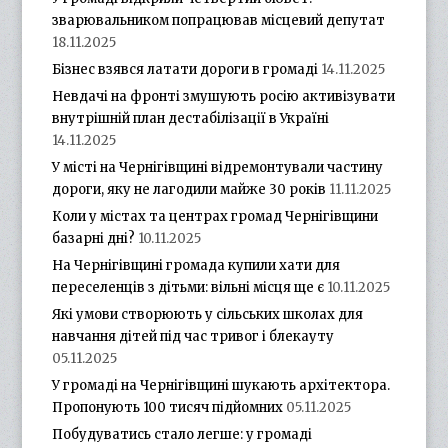
зварювальником попрацював місцевий депутат
18.11.2025
Бізнес взявся латати дороги в громаді
14.11.2025
Невдачі на фронті змушують росію активізувати
внутрішній план дестабілізації в Україні
14.11.2025
У місті на Чернігівщині відремонтували частину
дороги, яку не лагодили майже 30 років
11.11.2025
Коли у містах та центрах громад Чернігівщини
базарні дні?
10.11.2025
На Чернігівщині громада купили хати для
переселенців з дітьми: вільні місця ще є
10.11.2025
Які умови створюють у сільських школах для
навчання дітей під час тривог і блекауту
05.11.2025
У громаді на Чернігівщині шукають архітектора.
Пропонують 100 тисяч підйомних
05.11.2025
Побудуватись стало легше: у громаді