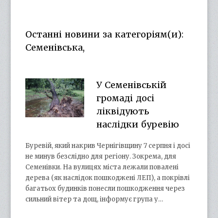
otg.cn.ua’s
otg_cn_ua’s
UCba73zK-
100218615561229778998’s
profile
profile
rSLD6mYyKjr45Ng’s
profile
on
on
profile
on
Facebook
Twitter
on
Google+
Останні новини за категоріям(и):
YouTube
Семенівська,
У Семенівській
громаді досі
ліквідують
наслідки буревію
Буревій, який накрив Чернігівщину 7 серпня і досі
не минув безслідно для регіону. Зокрема, для
Семенівки. На вулицях міста лежали повалені
дерева (як наслідок пошкоджені ЛЕП), а покрівлі
багатьох будинків понесли пошкодження через
сильний вітер та дощ, інформує група у…