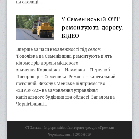
на околиці…
У Семенівській ОТГ
ремонтують дорогу.
ВІДЕО
Вперше за часи незалежності під селом
Тополівка на Семенівщині ремонтують п’ять
кілометрів дороги місцевого
значення Корюківка – Наумівка – Перелюб –
Погорільці – Семенівка. Ремонт – капітальний
поточний. Виконує Менське підприємство
«ШРБУ-82» на замовлення управління
капітального будівництва області. Загалом на
Чернігівщині…
OTG.cn.ua | Інформаційний інтернет-ресурс «Громади
Чернігівщини» | 2016-2019