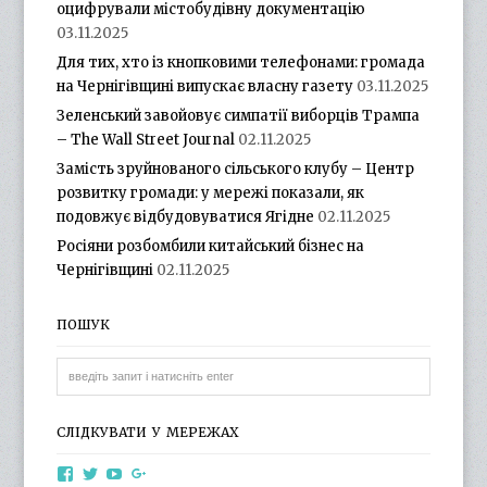
оцифрували містобудівну документацію
03.11.2025
Для тих, хто із кнопковими телефонами: громада
на Чернігівщині випускає власну газету
03.11.2025
Зеленський завойовує симпатії виборців Трампа
– The Wall Street Journal
02.11.2025
Замість зруйнованого сільського клубу – Центр
розвитку громади: у мережі показали, як
подовжує відбудовуватися Ягідне
02.11.2025
Росіяни розбомбили китайський бізнес на
Чернігівщині
02.11.2025
ПОШУК
СЛІДКУВАТИ У МЕРЕЖАХ
View
View
View
View