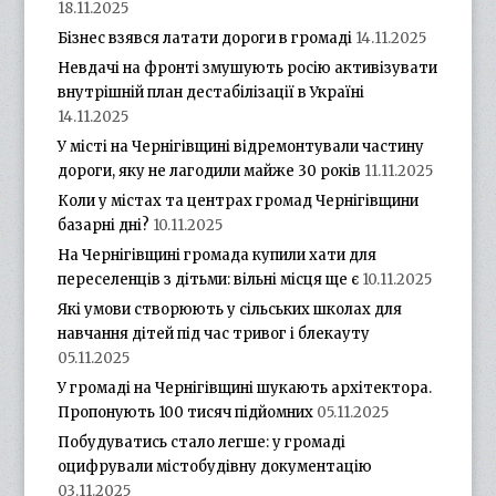
18.11.2025
Бізнес взявся латати дороги в громаді
14.11.2025
Невдачі на фронті змушують росію активізувати
внутрішній план дестабілізації в Україні
14.11.2025
У місті на Чернігівщині відремонтували частину
дороги, яку не лагодили майже 30 років
11.11.2025
Коли у містах та центрах громад Чернігівщини
базарні дні?
10.11.2025
На Чернігівщині громада купили хати для
переселенців з дітьми: вільні місця ще є
10.11.2025
Які умови створюють у сільських школах для
навчання дітей під час тривог і блекауту
05.11.2025
У громаді на Чернігівщині шукають архітектора.
Пропонують 100 тисяч підйомних
05.11.2025
Побудуватись стало легше: у громаді
оцифрували містобудівну документацію
03.11.2025