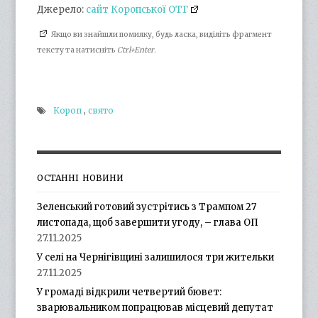
Джерело:
сайт Коропської ОТГ
Якщо ви знайшли помилку, будь ласка, виділіть фрагмент
тексту та натисніть
Ctrl+Enter
.
Короп
,
свято
ОСТАННІ НОВИНИ
Зеленський готовий зустрітись з Трампом 27
листопада, щоб завершити угоду, – глава ОП
27.11.2025
У селі на Чернігівщині залишилося три жительки
27.11.2025
У громаді відкрили четвертий бювет:
зварювальником попрацював місцевий депутат