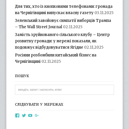
Для тих, хто із кнопковими телефонами: громада
на Чернігівщині випускає власну газету
03.11.2025
Зеленський завойовує симпатії виборців Трампа
– The Wall Street Journal
02.11.2025
Замість зруйнованого сільського клубу – Центр
розвитку громади: у мережі показали, як
подовжує відбудовуватися Ягідне
02.11.2025
Росіяни розбомбили китайський бізнес на
Чернігівщині
02.11.2025
ПОШУК
СЛІДКУВАТИ У МЕРЕЖАХ
View
View
View
View
otg.cn.ua’s
otg_cn_ua’s
UCba73zK-
100218615561229778998’s
profile
profile
rSLD6mYyKjr45Ng’s
profile
on
on
profile
on