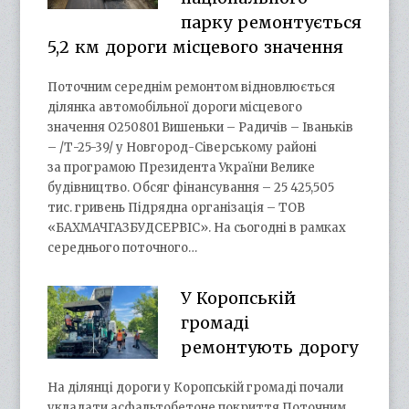
парку ремонтується
5,2 км дороги місцевого значення
Поточним середнім ремонтом відновлюється
ділянка автомобільної дороги місцевого
значення О250801 Вишеньки – Радичів – Іваньків
– /Т-25-39/ у Новгород-Сіверському районі
за програмою Президента України Велике
будівництво. Обсяг фінансування – 25 425,505
тис. гривень Підрядна організація – ТОВ
«БАХМАЧГАЗБУДСЕРВІС». На сьогодні в рамках
середнього поточного…
У Коропській
громаді
ремонтують дорогу
На ділянці дороги у Коропській громаді почали
укладати асфальтобетоне покриття Поточним