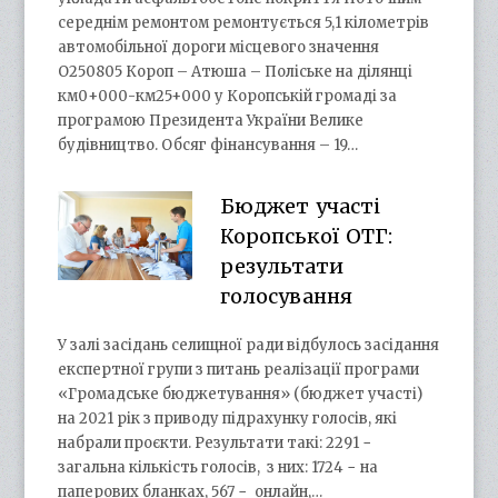
середнім ремонтом ремонтується 5,1 кілометрів
автомобільної дороги місцевого значення
О250805 Короп – Атюша – Поліське на ділянці
км0+000-км25+000 у Коропській громаді за
програмою Президента України Велике
будівництво. Обсяг фінансування – 19…
Бюджет участі
Коропської ОТГ:
результати
голосування
У залі засідань селищної ради відбулось засідання
експертної групи з питань реалізації програми
«Громадське бюджетування» (бюджет участі)
на 2021 рік з приводу підрахунку голосів, які
набрали проєкти. Результати такі: 2291 −
загальна кількість голосів, з них: 1724 − на
паперових бланках, 567 − онлайн,…