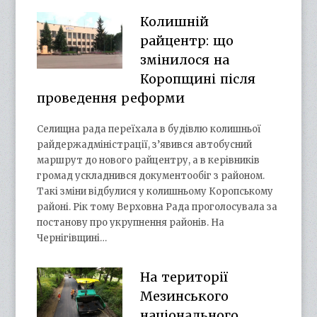
Колишній
райцентр: що
змінилося на
Коропщині після
проведення реформи
Селищна рада переїхала в будівлю колишньої
райдержадміністрації, з’явився автобусний
маршрут до нового райцентру, а в керівників
громад ускладнився документообіг з районом.
Такі зміни відбулися у колишньому Коропському
районі. Рік тому Верховна Рада проголосувала за
постанову про укрупнення районів. На
Чернігівщині…
На території
Мезинського
національного