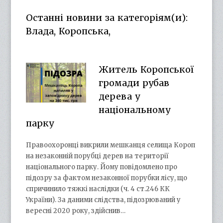
Facebook
Twitter
on
Google+
Останні новини за категоріям(и):
YouTube
Влада, Коропська,
Житель Коропської
громади рубав
дерева у
національному
парку
Правоохоронці викрили мешканця селища Короп
на незаконній порубці дерев на території
національного парку. Йому повідомлено про
підозру за фактом незаконної порубки лісу, що
спричинило тяжкі наслідки (ч. 4 ст.246 КК
України). За даними слідства, підозрюваний у
вересні 2020 року, здійснив…