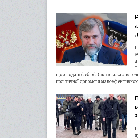
Н
а
д
П
о
д
Т
що з подачі фсб рф (яка вважає поточн
політичної допомоги малоефективно
П
в
з
П
п