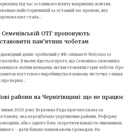
орюківці під час останнього візиту наприкінці жовтня.
квально найісторичнішій за останній час промові, яку
 промова вже стала…
 Семенівській ОТГ пропонують
встановити пам’ятник чоботам
ідповідний допис зроблений у ФБ-спільноті Welcome to
emenivka. В ньому йдеться проте, що Семенівка споконвіку
лавилася своїми шевцями, які виготовляли гарні чоботи. Про
озвиток взуттєвого виробництва в нашому містечку з кінця
 і про першу…
ові райони на Чернігівщині: що не працює
7 липня 2020 року Верховна Рада проголосувала за
останову, яка передбачала укрупнення районів. Реформу
роводили, аби з одного боку скоротити кількість чиновників,
 іншого – дати більше повноважень громадам. На