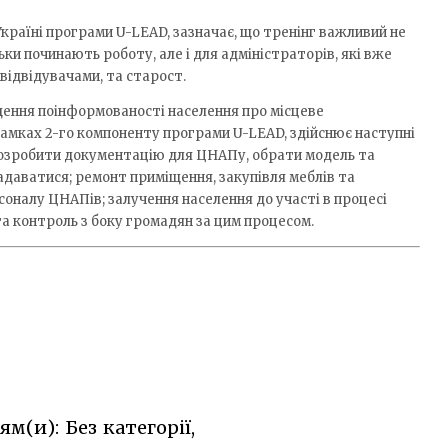
Україні програми U-LEAD, зазначає, що тренінг важливий не
ьки починають роботу, але і для адміністраторів, які вже
відвідувачами, та старост.
ення поінформованості населення про місцеве
рамках 2-го компоненту програми U-LEAD, здійснює наступні
розробити документацію для ЦНАПу, обрати модель та
надаватися; ремонт приміщення, закупівля меблів та
оналу ЦНАПів; залучення населення до участі в процесі
та контроль з боку громадян за цим процесом.
м(и): Без категорії,