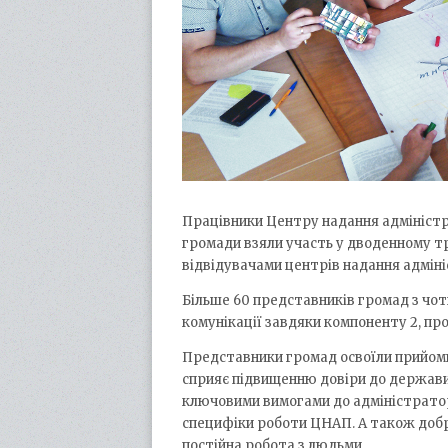
Працівники Центру надання адміністра
громади взяли участь у дводенному т
відвідувачами центрів надання адміні
Більше 60 представників громад з чот
комунікації завдяки компоненту 2, пр
Представники громад освоїли прийоми
сприяє підвищенню довіри до держави,
ключовими вимогами до адміністратора
специфіки роботи ЦНАП. А також добро
постійна робота з людьми.