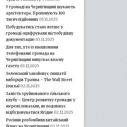
У громаді на Чернігівщині шукають
архітектора. Пропонують 100
тисяч підйомних
05.11.2025
Побудуватись стало легше: у
громаді оцифрували містобудівну
документацію
03.11.2025
Для тих, хто із кнопковими
телефонами: громада на
Чернігівщині випускає власну
газету
03.11.2025
Зеленський завойовує симпатії
виборців Трампа – The Wall Street
Journal
02.11.2025
Замість зруйнованого сільського
клубу – Центр розвитку громади: у
мережі показали, як подовжує
відбудовуватися Ягідне
02.11.2025
Росіяни розбомбили китайський
бізнес на Чернігівщині
02.11.2025