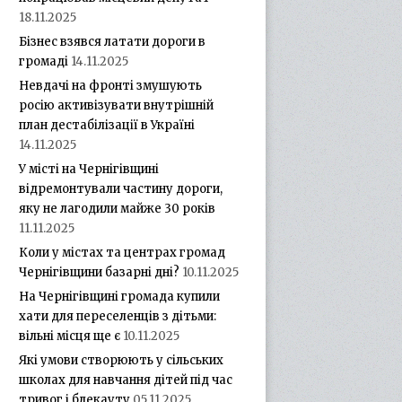
18.11.2025
Бізнес взявся латати дороги в
громаді
14.11.2025
Невдачі на фронті змушують
росію активізувати внутрішній
план дестабілізації в Україні
14.11.2025
У місті на Чернігівщині
відремонтували частину дороги,
яку не лагодили майже 30 років
11.11.2025
Коли у містах та центрах громад
Чернігівщини базарні дні?
10.11.2025
На Чернігівщині громада купили
хати для переселенців з дітьми:
вільні місця ще є
10.11.2025
Які умови створюють у сільських
школах для навчання дітей під час
тривог і блекауту
05.11.2025