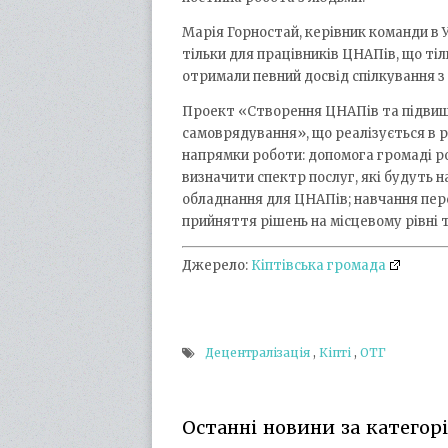
Марія Горностай, керівник команди в 
тільки для працівників ЦНАПів, що тіл
отримали певний досвід спілкування з 
Проект «Створення ЦНАПів та підвищ
самоврядування», що реалізується в 
напрямки роботи: допомога громаді 
визначити спектр послуг, які будуть 
обладнання для ЦНАПів; навчання перс
прийняття рішень на місцевому рівні 
Джерело:
Кіптівська громада
Децентралізація
,
Кіпті
,
ОТГ
Останні новини за категорія