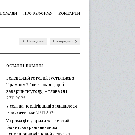
ГРОМАДИ
ПРО РЕФОРМУ
КОНТАКТИ
Наступна
Попередня
ОСТАННІ НОВИНИ
Зеленський готовий зустрітись з
Трампом 27 листопада, щоб
завершити угоду, – глава ОП
27.11.2025
У селі на Чернігівщині залишилося
три жительки
27.11.2025
У громаді відкрили четвертий
бювет: зварювальником
попрацював місцевий депутат