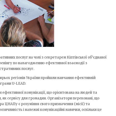
тивних послуг на чолі з секретарем Кіптівської об’єднаної
ренінгу по налагодженню ефективної взаємодії з
стративних послуг.
ирьох регіонів України пройшли навчання ефективній
ограми U-LEAD.
 ефективної комунікації, що орієнтована на людей та
 як сервісу для громадян. Організатори переконані, що
 ЦНАПу є розуміння свого призначення (місії) та
зичливість і належні комунікаційні навички, оскільки це