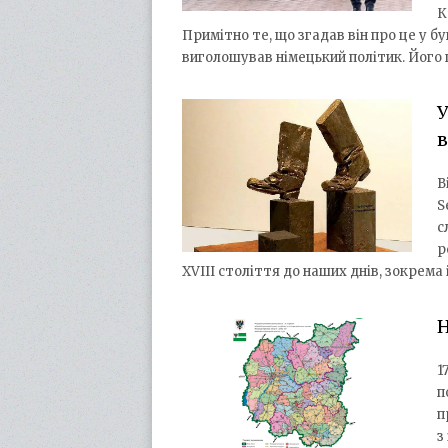
К
Примітно те, що згадав він про це у бу
виголошував німецький політик. Його
У
В
S
с
р
XVIII століття до наших днів, зокрема
Н
1
п
п
з