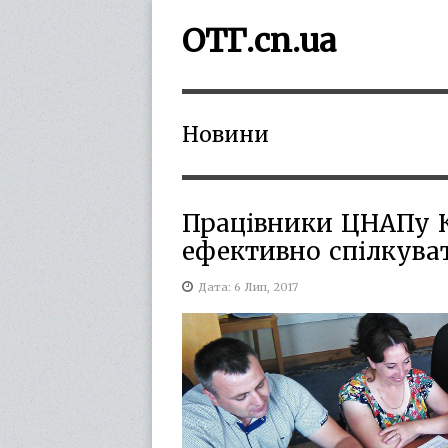
ОТГ.cn.ua
Новини
Працівники ЦНАПу К
ефективно спілкува
Дата: 6 Лип, 2017