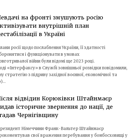
евдачі на фронті змушують росію
ктивізувати внутрішній план
естабілізації в Україні
лани росії щодо послаблення України, її здатності
боронятися і функціонувати в умовах
овготривалої війни були відомі ще 2023 році.
оді «Інтерфаксу» в Службі зовнішньої розвідки повідомили,
у стратегію з підриву західної воєнної, економічної та
ю)…
ісля відвідин Корюківки Штайнмаєр
идав історичне звернення до нації, де
гадав Чернігівщину
резидент Німеччини Франк-Вальтер Штайнмаєр
рокоментував свої враження перебування у бомбосховищі у