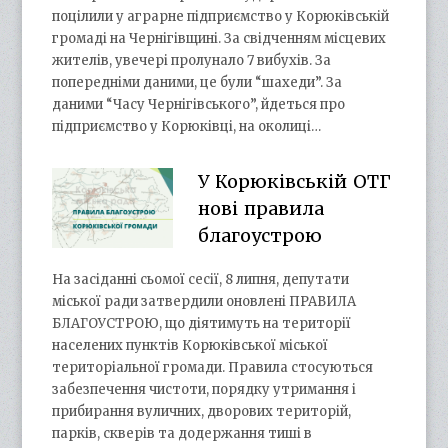
поцілили у аграрне підприємство у Корюківській
громаді на Чернігівщині. За свідченням місцевих
жителів, увечері пролунало 7 вибухів. За
попередніми даними, це були “шахеди”. За
даними “Часу Чернігівського”, йдеться про
підприємство у Корюківці, на околиці…
У Корюківській ОТГ
нові правила
благоустрою
На засіданні сьомої сесії, 8 липня, депутати
міської ради затвердили оновлені ПРАВИЛА
БЛАГОУСТРОЮ, що діятимуть на території
населених пунктів Корюківської міської
територіальної громади. Правила стосуються
забезпечення чистоти, порядку утримання і
прибирання вуличних, дворових територій,
парків, скверів та додержання тиші в