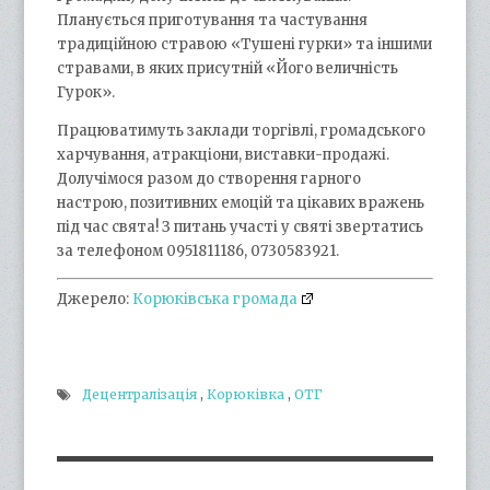
Планується приготування та частування
традиційною стравою «Тушені гурки» та іншими
стравами, в яких присутній «Його величність
Гурок».
Працюватимуть заклади торгівлі, громадського
харчування, атракціони, виставки-продажі.
Долучімося разом до створення гарного
настрою, позитивних емоцій та цікавих вражень
під час свята! З питань участі у святі звертатись
за телефоном 0951811186, 0730583921.
Джерело:
Корюківська громада
Децентралізація
,
Корюківка
,
ОТГ