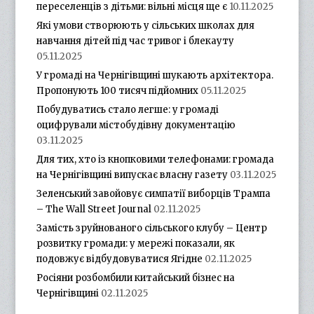
переселенців з дітьми: вільні місця ще є
10.11.2025
Які умови створюють у сільських школах для
навчання дітей під час тривог і блекауту
05.11.2025
У громаді на Чернігівщині шукають архітектора.
Пропонують 100 тисяч підйомних
05.11.2025
Побудуватись стало легше: у громаді
оцифрували містобудівну документацію
03.11.2025
Для тих, хто із кнопковими телефонами: громада
на Чернігівщині випускає власну газету
03.11.2025
Зеленський завойовує симпатії виборців Трампа
– The Wall Street Journal
02.11.2025
Замість зруйнованого сільського клубу – Центр
розвитку громади: у мережі показали, як
подовжує відбудовуватися Ягідне
02.11.2025
Росіяни розбомбили китайський бізнес на
Чернігівщині
02.11.2025