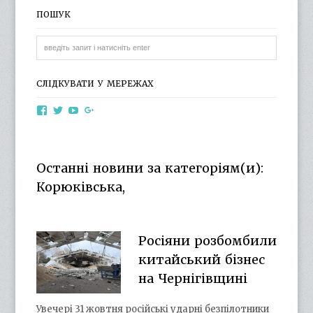
ПОШУК
СЛІДКУВАТИ У МЕРЕЖАХ
View
View
View
View
otg.cn.ua’s
otg_cn_ua’s
UCba73zK-
100218615561229778998’s
profile
profile
rSLD6mYyKjr45Ng’s
profile
on
on
profile
on
Facebook
Twitter
on
Google+
Останні новини за категоріям(и):
YouTube
Корюківська,
Росіяни розбомбили
китайський бізнес
на Чернігівщині
Увечері 31 жовтня російські ударні безпілотники