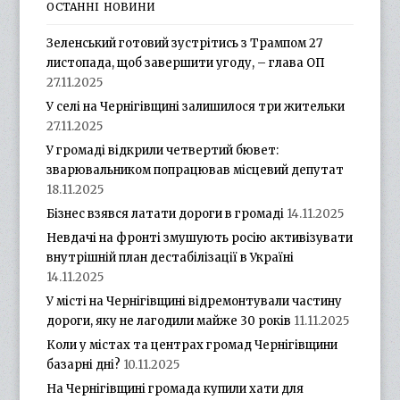
ОСТАННІ НОВИНИ
Зеленський готовий зустрітись з Трампом 27
листопада, щоб завершити угоду, – глава ОП
27.11.2025
У селі на Чернігівщині залишилося три жительки
27.11.2025
У громаді відкрили четвертий бювет:
зварювальником попрацював місцевий депутат
18.11.2025
Бізнес взявся латати дороги в громаді
14.11.2025
Невдачі на фронті змушують росію активізувати
внутрішній план дестабілізації в Україні
14.11.2025
У місті на Чернігівщині відремонтували частину
дороги, яку не лагодили майже 30 років
11.11.2025
Коли у містах та центрах громад Чернігівщини
базарні дні?
10.11.2025
На Чернігівщині громада купили хати для