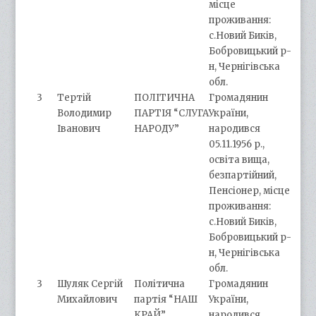
місце
проживання:
с.Новий Биків,
Бобровицький р-
н, Чернігівська
обл.
3
Тертій
ПОЛІТИЧНА
Громадянин
Володимир
ПАРТІЯ “СЛУГА
України,
Іванович
НАРОДУ”
народився
05.11.1956 р.,
освіта вища,
безпартійний,
Пенсіонер, місце
проживання:
с.Новий Биків,
Бобровицький р-
н, Чернігівська
обл.
3
Шуляк Сергій
Політична
Громадянин
Михайлович
партія “НАШ
України,
КРАЙ”
народився