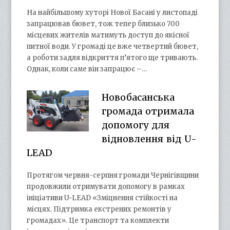
На найбільшому хуторі Нової Басані у листопаді
запрацював бювет, тож тепер близько 700
місцевих жителів матимуть доступ до якісної
питної води. У громаді це вже четвертий бювет,
а роботи задля відкриття п’ятого ще тривають.
Однак, коли саме він запрацює –…
Новобасанська
громада отримала
допомогу для
відновлення від U-
LEAD
Протягом червня-серпня громади Чернігівщини
продовжили отримувати допомогу в рамках
ініціативи U-LEAD «Зміцнення стійкості на
місцях. Підтримка екстрених ремонтів у
громадах». Це транспорт та комплекти