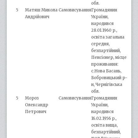
обл.
5
Матяш Микола
Самовисування
Громадянин
Андрійович
України,
народився
28.01.1960 р.,
освіта загальна
середня,
безпартійний,
Пенсіонер, місце
проживання:
с.Нова Басань,
Бобровицький р-
н, Чернігівська
обл.
5
Мороз
Самовисування
Громадянин
Олександр
України,
Петрович
народився
16.02.1956 р.,
освіта вища,
безпартійний,