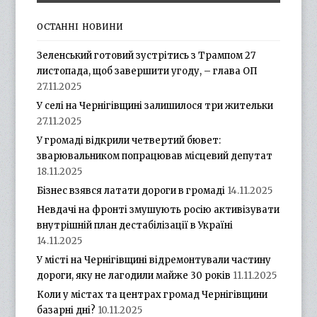
ОСТАННІ НОВИНИ
Зеленський готовий зустрітись з Трампом 27
листопада, щоб завершити угоду, – глава ОП
27.11.2025
У селі на Чернігівщині залишилося три жительки
27.11.2025
У громаді відкрили четвертий бювет:
зварювальником попрацював місцевий депутат
18.11.2025
Бізнес взявся латати дороги в громаді
14.11.2025
Невдачі на фронті змушують росію активізувати
внутрішній план дестабілізації в Україні
14.11.2025
У місті на Чернігівщині відремонтували частину
дороги, яку не лагодили майже 30 років
11.11.2025
Коли у містах та центрах громад Чернігівщини
базарні дні?
10.11.2025