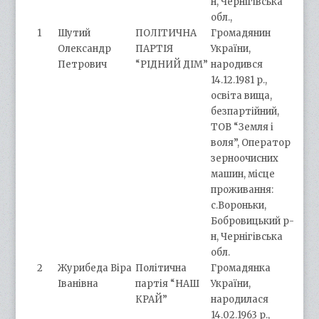
н, Чернігівська
обл.,
1
Шутий
ПОЛІТИЧНА
Громадянин
Олександр
ПАРТІЯ
України,
Петрович
“РІДНИЙ ДІМ”
народився
14.12.1981 р.,
освіта вища,
безпартійний,
ТОВ “Земля і
воля”, Оператор
зерноочисних
машин, місце
проживання:
с.Вороньки,
Бобровицький р-
н, Чернігівська
обл.
2
Журибеда Віра
Політична
Громадянка
Іванівна
партія “НАШ
України,
КРАЙ”
народилася
14.02.1963 р.,