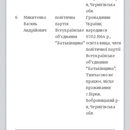
н, Чернігівська
обл.
6
Микитенко
політична
Громадянин
Василь
партія
України,
Андрійович
Всеукраїнське
народився
об’єднання
07.02.1964 р.,
“Батьківщина”
освіта вища, член
політичної партії
Всеукраїнське
об’єднання
“Батьківщина”,
Тимчасово не
працює, місце
проживання:
с.Бірки,
Бобровицький р-
н, Чернігівська
обл.