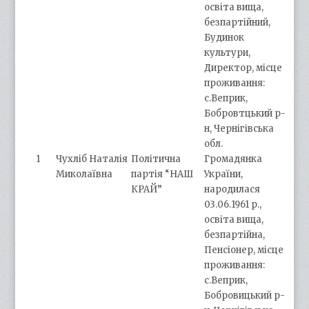
освіта вища,
безпартійний,
Будинок
культури,
Директор, місце
проживання:
с.Веприк,
Бобровтцький р-
н, Чернігівська
обл.
1
Чухліб Наталія
Політична
Громадянка
Миколаївна
партія “НАШ
України,
КРАЙ”
народилася
03.06.1961 р.,
освіта вища,
безпартійна,
Пенсіонер, місце
проживання:
с.Веприк,
Бобровицький р-