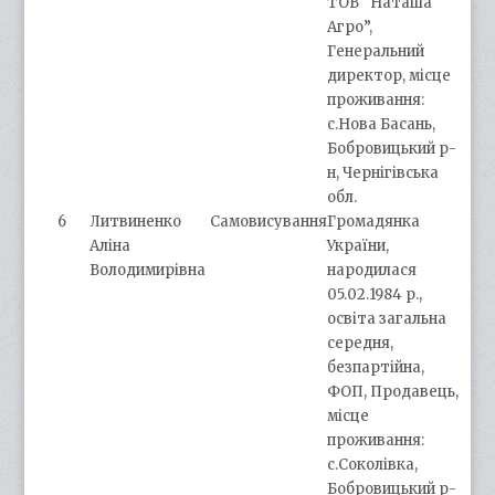
ТОВ “Наташа
Агро”,
Генеральний
директор, місце
проживання:
с.Нова Басань,
Бобровицький р-
н, Чернігівська
обл.
6
Литвиненко
Самовисування
Громадянка
Аліна
України,
Володимирівна
народилася
05.02.1984 р.,
освіта загальна
середня,
безпартійна,
ФОП, Продавець,
місце
проживання:
с.Соколівка,
Бобровицький р-