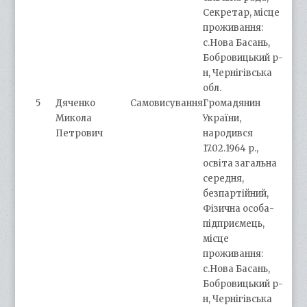
Секретар, місце
проживання:
с.Нова Басань,
Бобровицький р-
н, Чернігівська
обл.
5
Дяченко
Самовисування
Громадянин
Микола
України,
Петрович
народився
17.02.1964 р.,
освіта загальна
середня,
безпартійний,
Фізична особа-
підприємець,
місце
проживання:
с.Нова Басань,
Бобровицький р-
н, Чернігівська