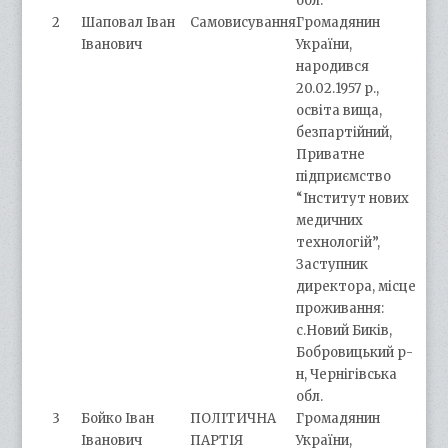
обл.
2
Шаповал Іван
Самовисування
Громадянин
Іванович
України,
народився
20.02.1957 р.,
освіта вища,
безпартійний,
Приватне
підприємство
“Інститут нових
медичних
технологій”,
Заступник
директора, місце
проживання:
с.Новий Биків,
Бобровицький р-
н, Чернігівська
обл.
3
Бойко Іван
ПОЛІТИЧНА
Громадянин
Іванович
ПАРТІЯ
України,