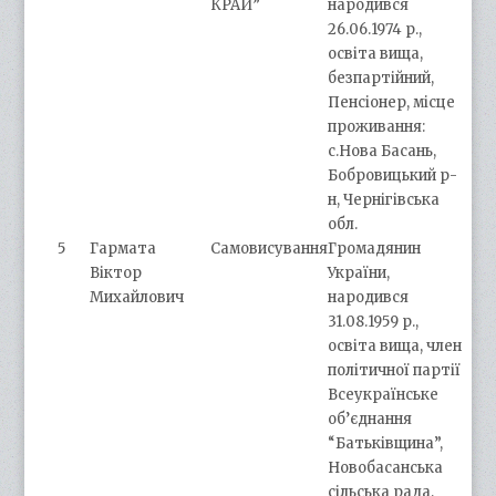
КРАЙ”
народився
26.06.1974 р.,
освіта вища,
безпартійний,
Пенсіонер, місце
проживання:
с.Нова Басань,
Бобровицький р-
н, Чернігівська
обл.
5
Гармата
Самовисування
Громадянин
Віктор
України,
Михайлович
народився
31.08.1959 р.,
освіта вища, член
політичної партії
Всеукраїнське
об’єднання
“Батьківщина”,
Новобасанська
сільська рада,