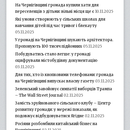
На Чернігівщині громада купили хати для
переселенців з дітьми: вільні місця ще є
10.11.2025
Які умови створюють у сільських школах для
навчання дітей під час тривог і блекауту
05.11.2025
У громаді на Чернігівщині шукають архітектора.
Пропонують 100 тисяч підйомних
05.11.2025
Побудуватись стало легше: у громаді
оцифрували містобудівну документацію
03.11.2025
Для тих, хто із кнопковими телефонами: громада
на Чернігівщині випускає власну газету
03.11.2025
Зеленський завойовує симпатії виборців Трампа
– The Wall Street Journal
02.11.2025
Замість зруйнованого сільського клубу – Центр
розвитку громади: у мережі показали, як
подовжує відбудовуватися Ягідне
02.11.2025
Росіяни розбомбили китайський бізнес на