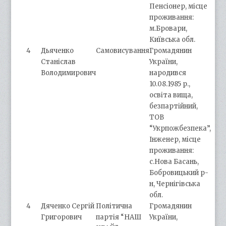
Пенсіонер, місце
проживання:
м.Бровари,
Київська обл.
4
Дьяченко
Самовисування
Громадянин
Станіслав
України,
Володимирович
народився
10.08.1985 р.,
освіта вища,
безпартійний,
ТОВ
“Укрпожбезпека”,
Інженер, місце
проживання:
с.Нова Басань,
Бобровицький р-
н, Чернігівська
обл.
4
Дяченко Сергій
Політична
Громадянин
Григорович
партія “НАШ
України,