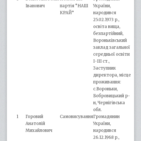
Іванович
партія “НАШ
України,
КРАЙ”
народився
25.02.1973 р.,
освіта вища,
безпартійний,
Вороньківський
заклад загальної
середньої освіти
І-ІІІ ст.,
Заступник
директора, місце
проживання:
с.Вороньки,
Бобровицький р-
н, Чернігівська
обл.
1
Горовий
Самовисування
Громадянин
Анатолій
України,
Михайлович
народився
26.12.1968 р.,