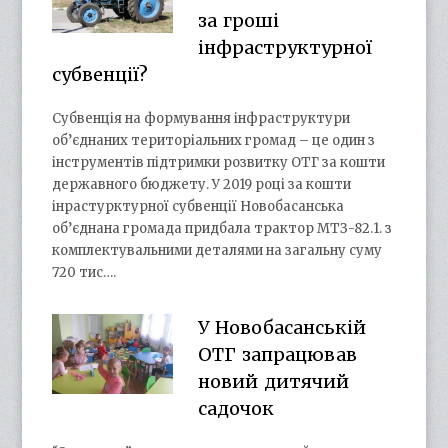
за гроші
інфраструктурної
субвенції?
Субвенція на формування інфраструктури
об’єднаних територіальних громад – це один з
інструментів підтримки розвитку ОТГ за кошти
державного бюджету. У 2019 році за кошти
інрастурктурної субвенції Новобасанська
об’єднана громада придбала трактор МТЗ-82.1. з
комплектувальними деталями на загальну суму
720 тис….
У Новобасанській
ОТГ запрацював
новий дитячий
садочок