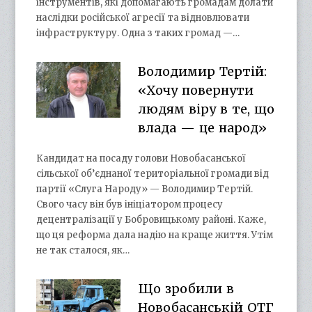
інструментів, які допомагають громадам долати
наслідки російської агресії та відновлювати
інфраструктуру. Одна з таких громад —…
Володимир Тертій:
«Хочу повернути
людям віру в те, що
влада — це народ»
Кандидат на посаду голови Новобасанської
сільської об’єднаної територіальної громади від
партії «Слуга Народу» — Володимир Тертій.
Свого часу він був ініціатором процесу
децентралізації у Бобровицькому районі. Каже,
що ця реформа дала надію на краще життя. Утім
не так сталося, як…
Що зробили в
Новобасанській ОТГ