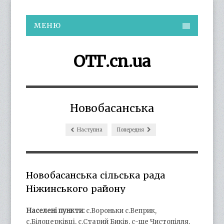
МЕНЮ
ОТГ.cn.ua
Новобасанська
Наступна
Попередня
Новобасанська сільська рада
Ніжинського району
Населені пункти:
с.Вороньки с.Веприк,
с.Білоцерківці, с.Старий Биків, с-ще Чистопілля,