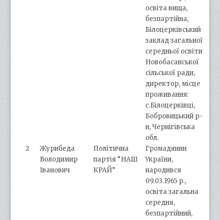
освіта вища,
безпартійна,
Білоцерківський
заклад загальної
середньої освіти
Новобасанської
сільської ради,
директор, місце
проживання:
с.Білоцерківці,
Бобровицький р-
н, Чернігівська
обл.
2
Журибеда
Політична
Громадянин
Володимир
партія “НАШ
України,
Іванович
КРАЙ”
народився
09.03.1965 р.,
освіта загальна
середня,
безпартійний,