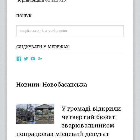
Чернігівщині
02.11.2025
ПОШУК
СЛІДКУВАТИ У МЕРЕЖАХ
View
View
View
View
otg.cn.ua’s
otg_cn_ua’s
UCba73zK-
100218615561229778998’s
profile
profile
rSLD6mYyKjr45Ng’s
profile
on
on
profile
on
Facebook
Twitter
on
Google+
Новини: Новобасанська
YouTube
У громаді відкрили
четвертий бювет:
зварювальником
попрацював місцевий депутат