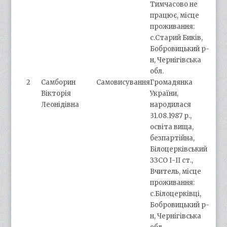
Тимчасово не
працює, місце
проживання:
с.Старий Биків,
Бобровицький р-
н, Чернігівська
обл.
2
Самборин
Самовисування
Громадянка
Вікторія
України,
Леонідівна
народилася
31.08.1987 р.,
освіта вища,
безпартійна,
Білоцерківський
ЗЗСО І-ІІ ст.,
Вчитель, місце
проживання:
с.Білоцерківці,
Бобровицький р-
н, Чернігівська