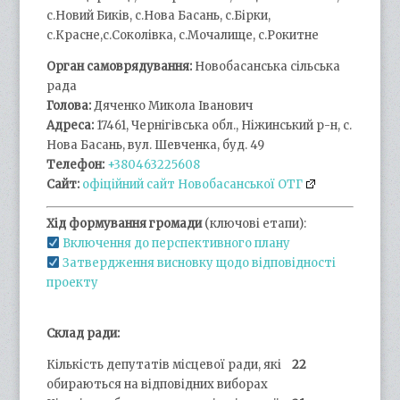
с.Новий Биків, с.Нова Басань, с.Бірки,
с.Красне,с.Соколівка, с.Мочалище, с.Рокитне
Орган самоврядування:
Новобасанська сільська
рада
Голова:
Дяченко Микола Іванович
Адреса:
17461, Чернігівська обл., Ніжинський р-н, с.
Нова Басань, вул. Шевченка, буд. 49
Телефон:
+380463225608
Сайт:
офіційний сайт Новобасанської ОТГ
Хід формування громади
(ключові етапи):
Включення до перспективного плану
Затвердження висновку щодо відповідності
проекту
Склад ради:
Кількість депутатів місцевої ради, які
22
обираються на відповідних виборах