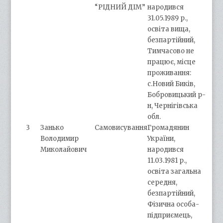
“РІДНИЙ ДІМ”
народився
31.05.1989 р.,
освіта вища,
безпартійний,
Тимчасово не
працює, місце
проживання:
с.Новий Биків,
Бобровицький р-
н, Чернігівська
обл.
3
Занько
Самовисування
Громадянин
Володимир
України,
Миколайович
народився
11.03.1981 р.,
освіта загальна
середня,
безпартійний,
Фізична особа-
підприємець,