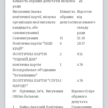
Кількість обраних депутатів місцевої
21
ради
Висування (назва
Кількість
Відсоток
політичної партії, місцева
обраних
від
організація якої висунула
депутатів
загального
кандидата, або
складу
самовисування)
ради
Самовисування
11
52.38
Політична партія “НАШ
6
28.57
КРАЙ”
ПОЛІТИЧНА ПАРТІЯ
2
9.52
“РІДНИЙ ДІМ”
політична партія
1
4.76
Всеукраїнське об’єднання
“Батьківщина”
ПОЛІТИЧНА ПАРТІЯ “СЛУГА
1
4.76
НАРОДУ”
№
Прізвище, ім’я,
Висування
Відомості про
ОВО
по батькові
обраного
депутата
1
Бойко Анатолій
Політична
Громадянин