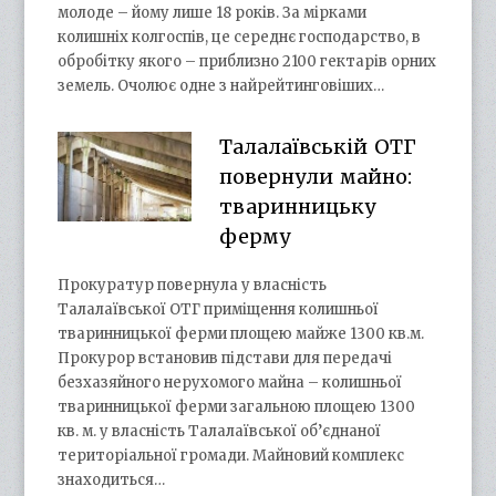
молоде – йому лише 18 років. За мірками
колишніх колгоспів, це середнє господарство, в
обробітку якого – приблизно 2100 гектарів орних
земель. Очолює одне з найрейтинговіших…
Талалаївській ОТГ
повернули майно:
тваринницьку
ферму
Прокуратур повернула у власність
Талалаївської ОТГ приміщення колишньої
тваринницької ферми площею майже 1300 кв.м.
Прокурор встановив підстави для передачі
безхазяйного нерухомого майна – колишньої
тваринницької ферми загальною площею 1300
кв. м. у власність Талалаївської об’єднаної
територіальної громади. Майновий комплекс
знаходиться…