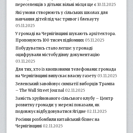
переселенців з дітьми: вільні місця ще є
10.11.2025
Які умови створюють у сільських школах для
навчання дітей під час тривог і блекауту
05.11.2025
У громаді на Чернігівщині шукають архітектора.
Пропонують 100 тисяч підйомних
05.11.2025
Побудуватись стало легше: у громаді
оцифрували містобудівну документацію
03.11.2025
Для тих, хто із кнопковими телефонами: громада
на Чернігівщині випускає власну газету
03.11.2025
Зеленський завойовує симпатії виборців Трампа
– The Wall Street Journal
02.11.2025
Замість зруйнованого сільського клубу – Центр
розвитку громади: у мережі показали, як
подовжує відбудовуватися Ягідне
02.11.2025
Росіяни розбомбили китайський бізнес на
Чернігівщині
02.11.2025