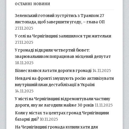
ОСТАННІ НОВИНИ
Зеленський готовий зустрітись з Трампом 27
листопада, щоб завершити угоду, – глава ОП
27.11.2025
У селі на Чернігівщині залишилося три жительки
27.11.2025
У громаді відкрили четвертий бювет:
зварювальником попрацював місцевий депутат
18.11.2025
Бізнес взявся латати дороги в громаді
14.11.2025
Невдачі на фронті змушують росію активізувати
внутрішній план дестабілізації в Україні
14.11.2025
У місті на Чернігівщині відремонтували частину
дороги, яку не лагодили майже 30 років
11.11.2025
Коли у містах та центрах громад Чернігівщини
базарні дні?
10.11.2025
На Чернігівщині громада купили хати для