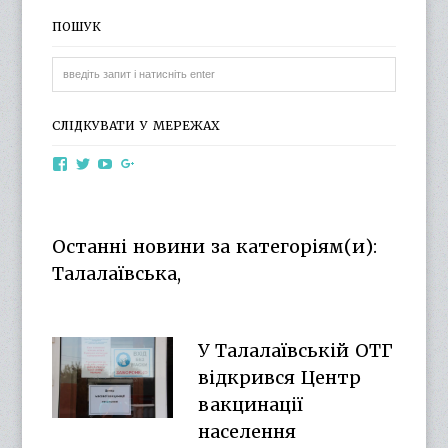
ПОШУК
СЛІДКУВАТИ У МЕРЕЖАХ
View
View
View
View
otg.cn.ua’s
otg_cn_ua’s
UCba73zK-
100218615561229778998’s
profile
profile
rSLD6mYyKjr45Ng’s
profile
on
on
profile
on
Facebook
Twitter
on
Google+
Останні новини за категоріям(и):
YouTube
Талалаївська,
У Талалаївській ОТГ
відкрився Центр
вакцинації
населення