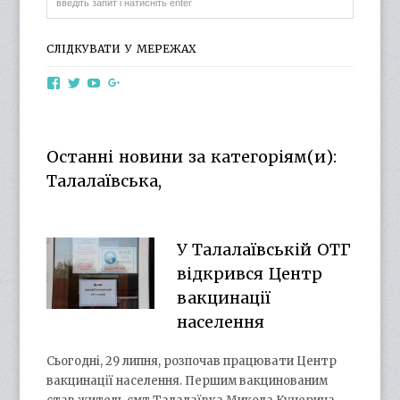
СЛІДКУВАТИ У МЕРЕЖАХ
View
View
View
View
otg.cn.ua’s
otg_cn_ua’s
UCba73zK-
100218615561229778998’s
profile
profile
rSLD6mYyKjr45Ng’s
profile
on
on
profile
on
Facebook
Twitter
on
Google+
Останні новини за категоріям(и):
YouTube
Талалаївська,
У Талалаївській ОТГ
відкрився Центр
вакцинації
населення
Сьогодні, 29 липня, розпочав працювати Центр
вакцинації населення. Першим вакцинованим