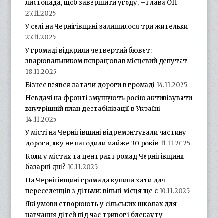
листопада, щоб завершити угоду, – глава ОП
27.11.2025
У селі на Чернігівщині залишилося три жительки
27.11.2025
У громаді відкрили четвертий бювет:
зварювальником попрацював місцевий депутат
18.11.2025
Бізнес взявся латати дороги в громаді
14.11.2025
Невдачі на фронті змушують росію активізувати
внутрішній план дестабілізації в Україні
14.11.2025
У місті на Чернігівщині відремонтували частину
дороги, яку не лагодили майже 30 років
11.11.2025
Коли у містах та центрах громад Чернігівщини
базарні дні?
10.11.2025
На Чернігівщині громада купили хати для
переселенців з дітьми: вільні місця ще є
10.11.2025
Які умови створюють у сільських школах для
навчання дітей під час тривог і блекауту