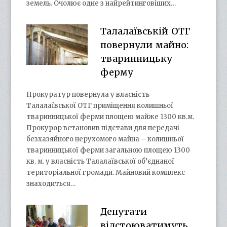
земель. Очолює одне з найрейтинговіших…
Талалаївській ОТГ
повернули майно:
тваринницьку
ферму
Прокуратур повернула у власність
Талалаївської ОТГ приміщення колишньої
тваринницької ферми площею майже 1300 кв.м.
Прокурор встановив підстави для передачі
безхазяйного нерухомого майна – колишньої
тваринницької ферми загальною площею 1300
кв. м. у власність Талалаївської об’єднаної
територіальної громади. Майновий комплекс
знаходиться…
Депутати
відстоюватимуть