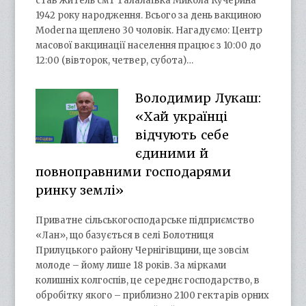
став житель смт Талалаївка Микола Кучерина
1942 року народження. Всього за день вакциною
Moderna щеплено 30 чоловік. Нагадуємо: Центр
масової вакцинації населення працює з 10:00 до
12:00 (вівторок, четвер, субота)…
Володимир Лукаш:
«Хай українці
відчують себе
єдиними й
повноправними господарями
ринку землі»
Приватне сільськогосподарське підприємство
«Лан», що базується в селі Болотниця
Прилуцького району Чернігівщини, ще зовсім
молоде – йому лише 18 років. За мірками
колишніх колгоспів, це середнє господарство, в
обробітку якого – приблизно 2100 гектарів орних