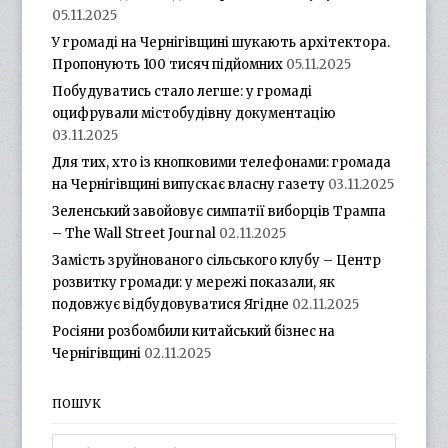
05.11.2025
У громаді на Чернігівщині шукають архітектора.
Пропонують 100 тисяч підйомних
05.11.2025
Побудуватись стало легше: у громаді
оцифрували містобудівну документацію
03.11.2025
Для тих, хто із кнопковими телефонами: громада
на Чернігівщині випускає власну газету
03.11.2025
Зеленський завойовує симпатії виборців Трампа
– The Wall Street Journal
02.11.2025
Замість зруйнованого сільського клубу – Центр
розвитку громади: у мережі показали, як
подовжує відбудовуватися Ягідне
02.11.2025
Росіяни розбомбили китайський бізнес на
Чернігівщині
02.11.2025
ПОШУК