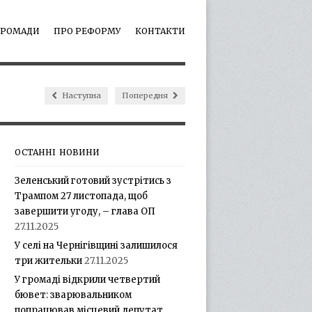
ГРОМАДИ
ПРО РЕФОРМУ
КОНТАКТИ
Наступна
Попередня
ОСТАННІ НОВИНИ
Зеленський готовий зустрітись з
Трампом 27 листопада, щоб
завершити угоду, – глава ОП
27.11.2025
У селі на Чернігівщині залишилося
три жительки
27.11.2025
У громаді відкрили четвертий
бювет: зварювальником
попрацював місцевий депутат