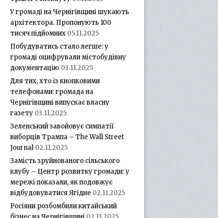
У громаді на Чернігівщині шукають
архітектора. Пропонують 100
тисяч підйомних
05.11.2025
Побудуватись стало легше: у
громаді оцифрували містобудівну
документацію
03.11.2025
Для тих, хто із кнопковими
телефонами: громада на
Чернігівщині випускає власну
газету
03.11.2025
Зеленський завойовує симпатії
виборців Трампа – The Wall Street
Journal
02.11.2025
Замість зруйнованого сільського
клубу – Центр розвитку громади: у
мережі показали, як подовжує
відбудовуватися Ягідне
02.11.2025
Росіяни розбомбили китайський
бізнес на Чернігівщині
02.11.2025