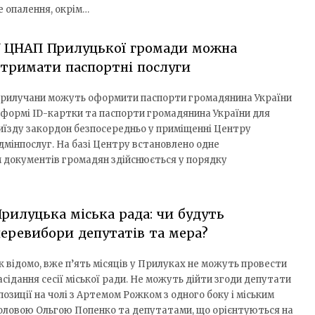
е опалення, окрім…
У ЦНАП Прилуцької громади можна
тримати паспортні послуги
рилучани можуть оформити паспорти громадянина України
 формі ID-картки та паспорти громадянина України для
иїзду закордон безпосередньо у приміщенні Центру
дмінпослуг. На базі Центру встановлено одне
 документів громадян здійснюється у порядку
рилуцька міська рада: чи будуть
еревибори депутатів та мера?
к відомо, вже п’ять місяців у Прилуках не можуть провести
асідання сесії міської ради. Не можуть дійти згоди депутати
позиції на чолі з Артемом Рожком з одного боку і міським
оловою Ольгою Попенко та депутатами, що орієнтуються на