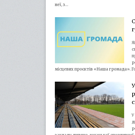
неї, з…
С
г
Я
с
п
р
місцевих проєктів «Наша громада». Го
У
р
У
д
р