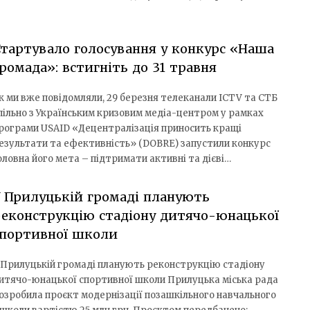
тартувало голосування у конкурс «Наша
ромада»: встигніть до 31 травня
к ми вже повідомляли, 29 березня телеканали ICTV та СТБ
пільно з Українським кризовим медіа-центром у рамках
рограми USAID «Децентралізація приносить кращі
езультати та ефективність» (DOBRE) запустили конкурс
ловна його мета – підтримати активні та дієві…
 Прилуцькій громаді планують
еконструкцію стадіону дитячо-юнацької
спортивної школи
 Прилуцькій громаді планують реконструкцію стадіону
итячо-юнацької спортивної школи Прилуцька міська рада
озробила проєкт модернізації позашкільного навчального