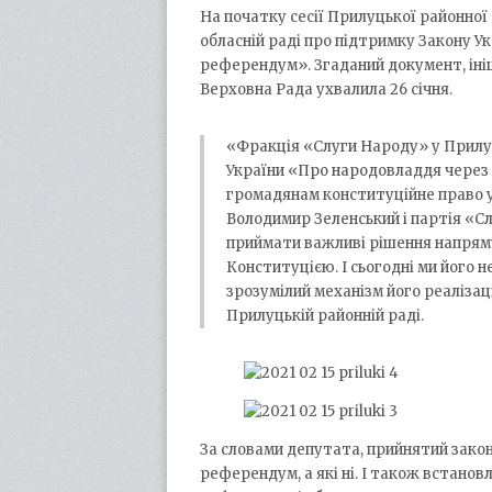
На початку сесії Прилуцької районної
обласній раді про підтримку Закону 
референдум». Згаданий документ, іні
Верховна Рада ухвалила 26 січня.
«Фракція «Слуги Народу» у Прилуц
України «Про народовладдя через
громадянам конституційне право у
Володимир Зеленський і партія «С
приймати важливі рішення напряму
Конституцією. І сьогодні ми його 
зрозумілий механізм його реалізац
Прилуцькій районній раді.
За словами депутата, прийнятий закон
референдум, а які ні. І також встано