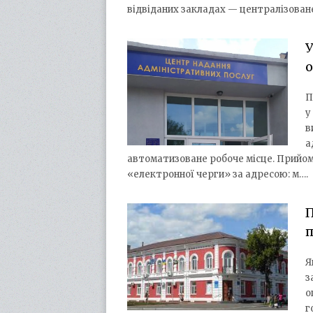
відвіданих закладах — централізован
о
П
у
в
а
автоматизоване робоче місце. Прийом
«електронної черги» за адресою: м….
П
п
Я
з
о
г