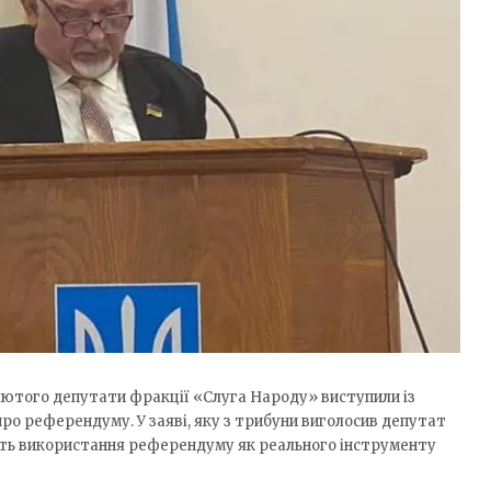
 лютого депутати фракції «Слуга Народу» виступили із
ро референдуму. У заяві, яку з трибуни виголосив депутат
сть використання референдуму як реального інструменту