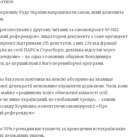
атися.
Верховну Раду України напрацювати закон, який дозволить
и.
 проголосували у другому читанні за законопроєкт №3612
кий референдум». Ініціатором документу є саме президент
проєкт підтримали 255 депутатів, з них 226 від фракції
а на сесії ПАРЄ в Страсбурзі, декілька відсутні через
ендуми» – це одна з головних обіцянок Володимира
ти, це перший пункт його перевиборчої програми.
а багатьох політиків на пенсію або прямо на звалище
прямої демократії неможливо управляти державою. Часи, коли
 майже «родинному колі» обмеженої кількості осіб,
е не лише український, це глобальний тренд», – заявив
ександр Корнієнко, коментуючи законопроєкт «Про
ий референдум».
 до 70% громадян виступають за проведення всеукраїнських
х державних рішень.