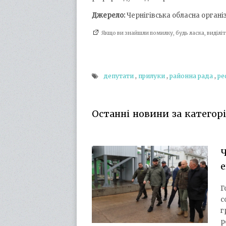
Джерело:
Чернігівська обласна органі
Якщо ви знайшли помилку, будь ласка, виділ
депутати
,
прилуки
,
районна рада
,
ре
Останні новини за категор
Ч
е
Г
с
г
р