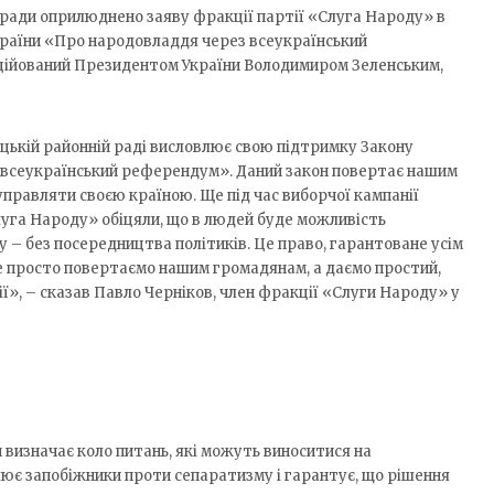
 ради оприлюднено заяву фракції партії «Слуга Народу» в
України «Про народовладдя через всеукраїнський
ційований Президентом України Володимиром Зеленським,
ькій районній раді висловлює свою підтримку Закону
 всеукраїнський референдум». Даний закон повертає нашим
правляти своєю країною. Ще під час виборчої кампанії
луга Народу» обіцяли, що в людей буде можливість
 – без посередництва політиків. Це право, гарантоване усім
не просто повертаємо нашим громадянам, а даємо простий,
ії», – сказав Павло Черніков, член фракції «Слуги Народу» у
 визначає коло питань, які можуть виноситися на
влює запобіжники проти сепаратизму і гарантує, що рішення