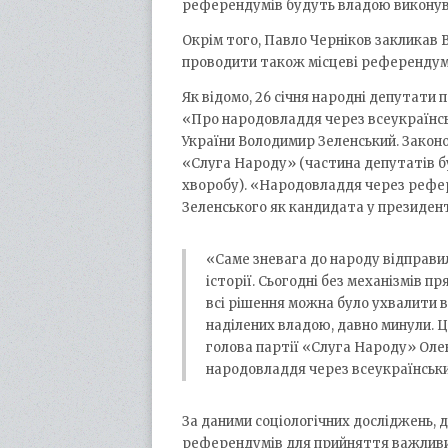
референдумів будуть владою виконув
Окрім того, Павло Черніков закликав 
проводити також місцеві референдум
Як відомо, 26 січня народні депутати
«Про народовладдя через всеукраїнсь
України Володимир Зеленський. Законо
«Слуга Народу» (частина депутатів бул
хворобу). «Народовладдя через рефер
Зеленського як кандидата у президен
«Саме зневага до народу відправил
історії. Сьогодні без механізмів 
всі рішення можна було ухвалити в
наділених владою, давно минули. Ц
голова партії «Слуга Народу» Ол
народовладдя через всеукраїнськ
За даними соціологічних досліджень,
референдумів для прийняття важливи