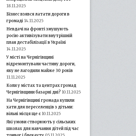
18.11.2025
Бізнес взявся латати дороги в
громаді
14.11.2025
Невдачі на фронті змушують
росію активізувати внутрішній
план дестабілізації в Україні
14.11.2025
У місті на Чернігівщині
відремонтували частину дороги,
яку не лагодили майже 30 років
11.11.2025
Коли у містах та центрах громад
Чернігівщини базарні дні?
10.11.2025
На Чернігівщині громада купили
хати для переселенців з дітьми:
вільні місця ще є
10.11.2025
Які умови створюють у сільських
школах для навчання дітей під час
тривог і блекауту
05.11.2025