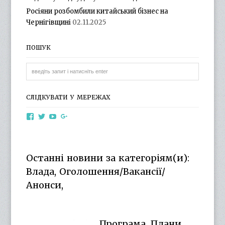
Росіяни розбомбили китайський бізнес на
Чернігівщині
02.11.2025
ПОШУК
СЛІДКУВАТИ У МЕРЕЖАХ
View
View
View
View
otg.cn.ua’s
otg_cn_ua’s
UCba73zK-
100218615561229778998’s
profile
profile
rSLD6mYyKjr45Ng’s
profile
on
on
profile
on
Facebook
Twitter
on
Google+
Останні новини за категоріям(и):
YouTube
Влада, Оголошення/Вакансії/
Анонси,
Програма. Плани.