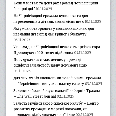
Коли у містах та центрах громад Чернігівщини
базарні дні?
10.11.2025
На Чернігівщині громада купили хати для
переселенців з дітьми: вільні місця ще є
10.11.2025
Які умови створюють у сільських школах для
навчання дітей під час тривог і блекауту
05.11.2025
У громаді на Чернігівщині шукають архітектора.
Пропонують 100 тисяч підйомних
05.11.2025
Побудуватись стало легше: у громаді
оцифрували містобудівну документацію
03.11.2025
Для тих, хто із кнопковими телефонами: громада
на Чернігівщині випускає власну газету
03.11.2025
Зеленський завойовує симпатії виборців Трампа
– The Wall Street Journal
02.11.2025
Замість зруйнованого сільського клубу – Центр
розвитку громади: у мережі показали, як
подовжує відбудовуватися Ягідне
02.11.2025