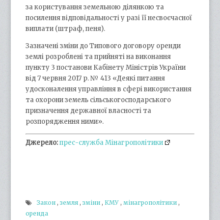
за користування земельною ділянкою та
посилення відповідальності у разі її несвоєчасної
виплати (штраф, пеня).
Зазначені зміни до Типового договору оренди
землі розроблені та прийняті на виконання
пункту 3 постанови Кабінету Міністрів України
від 7 червня 2017 р. № 413 «Деякі питання
удосконалення управління в сфері використання
та охорони земель сільськогосподарського
призначення державної власності та
розпорядження ними».
Джерело:
прес-служба Мінагрополітики
Закон
,
земля
,
зміни
,
КМУ
,
мінагрополітики
,
оренда