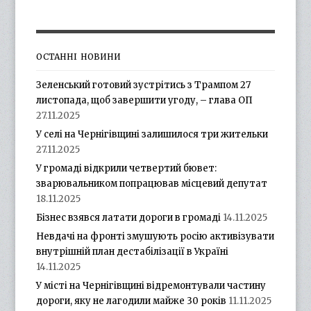
ОСТАННІ НОВИНИ
Зеленський готовий зустрітись з Трампом 27
листопада, щоб завершити угоду, – глава ОП
27.11.2025
У селі на Чернігівщині залишилося три жительки
27.11.2025
У громаді відкрили четвертий бювет:
зварювальником попрацював місцевий депутат
18.11.2025
Бізнес взявся латати дороги в громаді
14.11.2025
Невдачі на фронті змушують росію активізувати
внутрішній план дестабілізації в Україні
14.11.2025
У місті на Чернігівщині відремонтували частину
дороги, яку не лагодили майже 30 років
11.11.2025