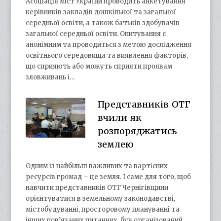
Асоціація міст України проводить анкетування
керівників закладів дошкільної та загальної
середньої освіти, а також батьків здобувачів
загальної середньої освіти. Опитування є
анонімним та проводиться з метою дослідження
освітнього середовища та виявлення факторів,
що сприяють або можуть сприяти проявам
зловживань і…
Представників ОТГ
вчили як
розпоряджатись
землею
Одним із найбільш важливих та вартісних
ресурсів громад – це земля. І саме для того, щоб
навчити представників ОТГ Чернігівщини
орієнтуватися в земельному законодавстві,
містобудуванні, просторовому плануванні та
інших пов’язаних питаннях, був організований