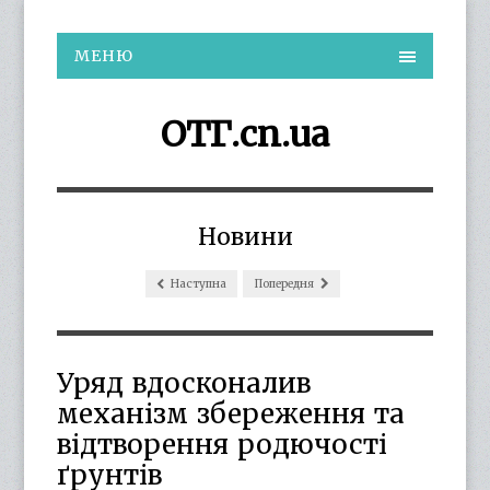
МЕНЮ
ОТГ.cn.ua
Новини
Наступна
Попередня
Уряд вдосконалив
механізм збереження та
відтворення родючості
ґрунтів