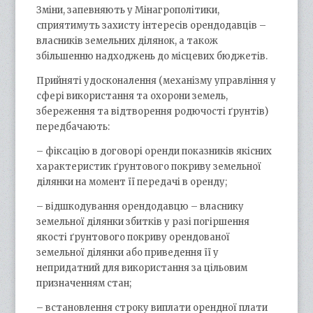
Зміни, запевняють у Мінагрополітики,
сприятимуть захисту інтересів орендодавців –
власників земельних ділянок, а також
збільшенню надходжень до місцевих бюджетів.
Прийняті удосконалення (механізму управління у
сфері використання та охорони земель,
збереження та відтворення родючості ґрунтів)
передбачають:
– фіксацію в договорі оренди показників якісних
характеристик ґрунтового покриву земельної
ділянки на момент її передачі в оренду;
– відшкодування орендодавцю – власнику
земельної ділянки збитків у разі погіршення
якості ґрунтового покриву орендованої
земельної ділянки або приведення її у
непридатний для використання за цільовим
призначенням стан;
– встановлення строку виплати орендної плати