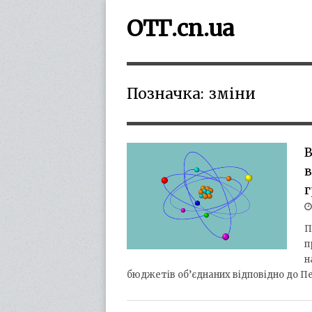
ОТГ.cn.ua
Позначка:
зміни
В
в
П
п
н
бюджетів об’єднаних відповідно до П