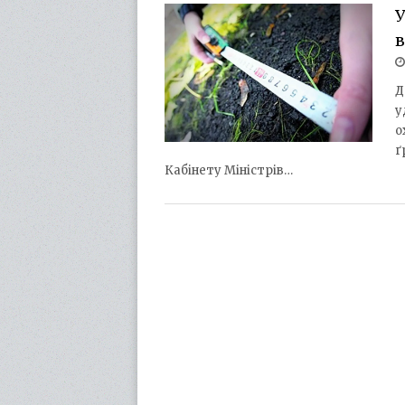
У
в
Д
у
о
ґ
Кабінету Міністрів…