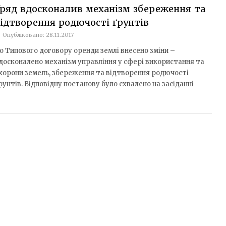
ряд вдосконалив механізм збереження та
ідтворення родючості ґрунтів
Опубліковано: 28.11.2017
о Типового договору оренди землі внесено зміни –
досконалено механізм управління у сфері використання та
хорони земель, збереження та відтворення родючості
рунтів. Відповідну постанову було схвалено на засіданні