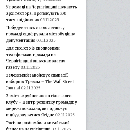
У громаді на Чернігівщині шукають
архітектора. Пропонують 100
тисяч підйомних
05.11.2025
Побудуватись стало легше: у
громаді оцифрували містобудівну
документацію
03.11.2025
Для тих, хто із кнопковими
телефонами: громада на
Чернігівщині випускає власну
газету
03.11.2025
Зеленський завойовує симпатії
виборців Трампа – The Wall Street
Journal
02.11.2025
Замість зруйнованого сільського
клубу – Центр розвитку громади: у
мережі показали, як подовжує
відбудовуватися Ягідне
02.11.2025
Росіяни розбомбили китайський
бізнес на Чернігівщині
02.11.2025