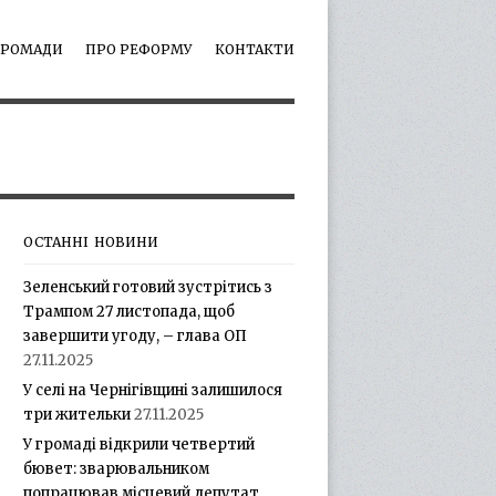
ГРОМАДИ
ПРО РЕФОРМУ
КОНТАКТИ
ОСТАННІ НОВИНИ
Зеленський готовий зустрітись з
Трампом 27 листопада, щоб
завершити угоду, – глава ОП
27.11.2025
У селі на Чернігівщині залишилося
три жительки
27.11.2025
У громаді відкрили четвертий
бювет: зварювальником
попрацював місцевий депутат