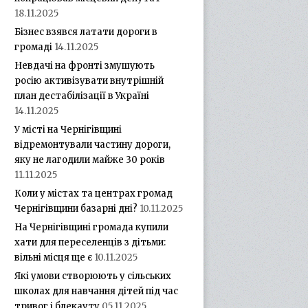
18.11.2025
Бізнес взявся латати дороги в
громаді
14.11.2025
Невдачі на фронті змушують
росію активізувати внутрішній
план дестабілізації в Україні
14.11.2025
У місті на Чернігівщині
відремонтували частину дороги,
яку не лагодили майже 30 років
11.11.2025
Коли у містах та центрах громад
Чернігівщини базарні дні?
10.11.2025
На Чернігівщині громада купили
хати для переселенців з дітьми:
вільні місця ще є
10.11.2025
Які умови створюють у сільських
школах для навчання дітей під час
тривог і блекауту
05.11.2025