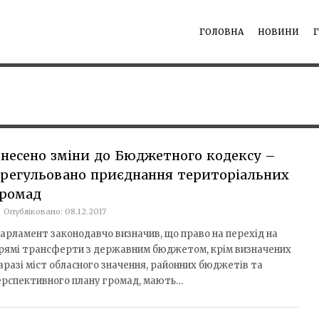
ГОЛОВНА
НОВИНИ
несено зміни до Бюджетного кодексу –
регульовано приєднання територіальних
громад
Опубліковано: 08.12.2017
арламент законодавчо визначив, що право на перехід на
рямі трансферти з державним бюджетом, крім визначених
аразі міст обласного значення, районних бюджетів та
ерспективного плану громад, мають…