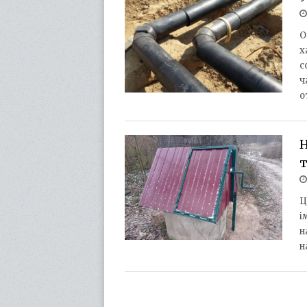
О
х
с
ч
о
Н
т
Ц
і
н
н