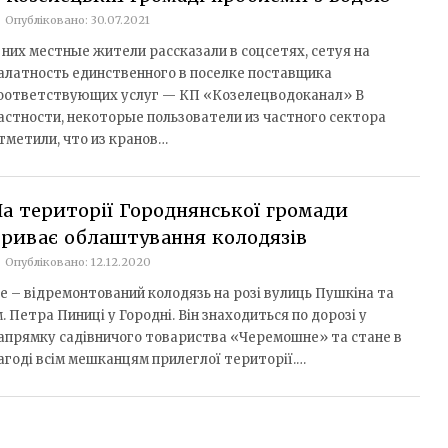
Опубліковано: 30.07.2021
 них местные жители рассказали в соцсетях, сетуя на
алатность единственного в поселке поставщика
оответствующих услуг — КП «Козелецводоканал» В
астности, некоторые пользователи из частного сектора
тметили, что из кранов…
а території Городнянської громади
риває облаштування колодязів
Опубліковано: 12.12.2020
е – відремонтований колодязь на розі вулиць Пушкіна та
м. Петра Пиниці у Городні. Він знаходиться по дорозі у
апрямку садівничого товариства «Черемошне» та стане в
агоді всім мешканцям прилеглої території.…