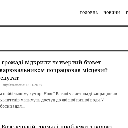
ГОЛОВНА
НОВИНИ
 громаді відкрили четвертий бювет:
зварювальником попрацював місцевий
депутат
Опубліковано: 18.11.2025
а найбільшому хуторі Нової Басані у листопаді запрацював
х жителів матимуть доступ до якісної питної води. У
оботи задля…
 Козелецькій громаді проблеми з водою