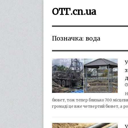
ОТГ.cn.ua
Позначка:
вода
У
Н
бювет, тож тепер близько 700 місцеви
громаді це вже четвертий бювет, а р
У