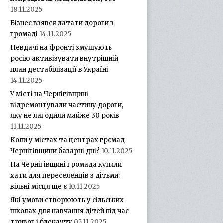
18.11.2025
Бізнес взявся латати дороги в
громаді
14.11.2025
Невдачі на фронті змушують
росію активізувати внутрішній
план дестабілізації в Україні
14.11.2025
У місті на Чернігівщині
відремонтували частину дороги,
яку не лагодили майже 30 років
11.11.2025
Коли у містах та центрах громад
Чернігівщини базарні дні?
10.11.2025
На Чернігівщині громада купили
хати для переселенців з дітьми:
вільні місця ще є
10.11.2025
Які умови створюють у сільських
школах для навчання дітей під час
тривог і блекауту
05.11.2025