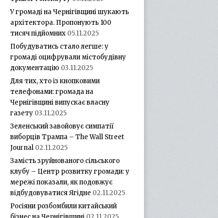
У громаді на Чернігівщині шукають
архітектора. Пропонують 100
тисяч підйомних
05.11.2025
Побудуватись стало легше: у
громаді оцифрували містобудівну
документацію
03.11.2025
Для тих, хто із кнопковими
телефонами: громада на
Чернігівщині випускає власну
газету
03.11.2025
Зеленський завойовує симпатії
виборців Трампа – The Wall Street
Journal
02.11.2025
Замість зруйнованого сільського
клубу – Центр розвитку громади: у
мережі показали, як подовжує
відбудовуватися Ягідне
02.11.2025
Росіяни розбомбили китайський
бізнес на Чернігівщині
02.11.2025