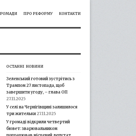
ГРОМАДИ
ПРО РЕФОРМУ
КОНТАКТИ
ОСТАННІ НОВИНИ
Зеленський готовий зустрітись з
Трампом 27 листопада, щоб
завершити угоду, – глава ОП
27.11.2025
У селі на Чернігівщині залишилося
три жительки
27.11.2025
У громаді відкрили четвертий
бювет: зварювальником
попрацював місцевий депутат