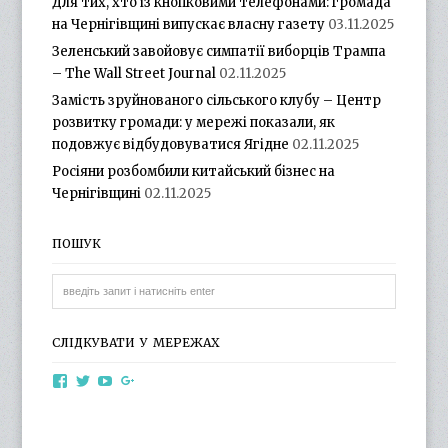
Для тих, хто із кнопковими телефонами: громада
на Чернігівщині випускає власну газету
03.11.2025
Зеленський завойовує симпатії виборців Трампа
– The Wall Street Journal
02.11.2025
Замість зруйнованого сільського клубу – Центр
розвитку громади: у мережі показали, як
подовжує відбудовуватися Ягідне
02.11.2025
Росіяни розбомбили китайський бізнес на
Чернігівщині
02.11.2025
ПОШУК
СЛІДКУВАТИ У МЕРЕЖАХ
View
View
View
View
otg.cn.ua’s
otg_cn_ua’s
UCba73zK-
100218615561229778998’s
profile
profile
rSLD6mYyKjr45Ng’s
profile
on
on
profile
on
Facebook
Twitter
on
Google+