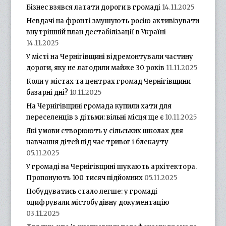
Бізнес взявся латати дороги в громаді
14.11.2025
Невдачі на фронті змушують росію активізувати
внутрішній план дестабілізації в Україні
14.11.2025
У місті на Чернігівщині відремонтували частину
дороги, яку не лагодили майже 30 років
11.11.2025
Коли у містах та центрах громад Чернігівщини
базарні дні?
10.11.2025
На Чернігівщині громада купили хати для
переселенців з дітьми: вільні місця ще є
10.11.2025
Які умови створюють у сільських школах для
навчання дітей під час тривог і блекауту
05.11.2025
У громаді на Чернігівщині шукають архітектора.
Пропонують 100 тисяч підйомних
05.11.2025
Побудуватись стало легше: у громаді
оцифрували містобудівну документацію
03.11.2025