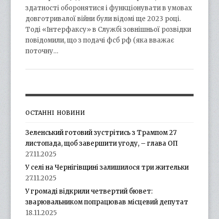
здатності оборонятися і функціонувати в умовах
довготривалої війни були відомі ще 2023 році.
Тоді «Інтерфаксу» в Службі зовнішньої розвідки
повідомили, що з подачі фсб рф (яка вважає
поточну…
ОСТАННІ НОВИНИ
Зеленський готовий зустрітись з Трампом 27
листопада, щоб завершити угоду, – глава ОП
27.11.2025
У селі на Чернігівщині залишилося три жительки
27.11.2025
У громаді відкрили четвертий бювет:
зварювальником попрацював місцевий депутат
18.11.2025