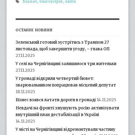
Бахмач
,
благоустрій
,
квіти
ОСТАННІ НОВИНИ
Зеленський готовий зустрітись з Трампом 27
листопада, щоб завершити угоду, – глава ОП
27.11.2025
У селі на Чернігівщині залишилося три жительки
27.11.2025
У громаді відкрили четвертий бювет:
зварювальником попрацював місцевий депутат
18.11.2025
Бізнес взявся латати дороги в громаді
14.11.2025
Невдачі на фронті змушують росію активізувати
внутрішній план дестабілізації в Україні
14.11.2025
У місті на Чернігівщині відремонтували частину