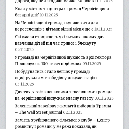
дороги, яку не лагодили майже 30 років
11.11.2025
Коли у містах та центрах громад Чернігівщини
базарні дні?
10.11.2025
На Чернігівщині громада купили хати для
переселенців з дітьми: вільні місця ще є
10.11.2025
Які умови створюють у сільських школах для
навчання дітей під час тривог і блекауту
05.11.2025
У громаді на Чернігівщині шукають архітектора.
Пропонують 100 тисяч підйомних
05.11.2025
Побудуватись стало легше: у громаді
оцифрували містобудівну документацію
03.11.2025
Для тих, хто із кнопковими телефонами: громада
на Чернігівщині випускає власну газету
03.11.2025
Зеленський завойовує симпатії виборців Трампа
– The Wall Street Journal
02.11.2025
Замість зруйнованого сільського клубу – Центр
розвитку громади: у мережі показали, як