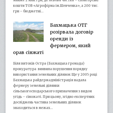
майже 2 млн. грн, де левова частка – спонсорські
кошти ТОВ «Агрофірма ім.Шевченка», а 200 тис.
грн – бюджетні…
Бахмацька ОТГ
розірвала договір
оренди із
фермером, який
орав сінжаті
Біля витоків Остра (Бахмацька громада)
прокуратура виявила порушення порядку
використання земельних ділянок Ще у 2005 році
Бахмацька райдержадміністрація надала
фермеру земельні ділянки
сільськогосподарського призначення з видом
угідь – сіножаті. При цьому, згідно експертних
досліджень частина земельних ділянок
знаходиться в межах…