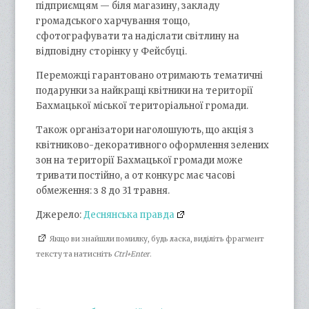
підприємцям — біля магазину, закладу
громадського харчування тощо,
сфотографувати та надіслати світлину на
відповідну сторінку у Фейсбуці.
Переможці гарантовано отримають тематичні
подарунки за найкращі квітники на території
Бахмацької міської територіальної громади.
Також організатори наголошують, що акція з
квітниково-декоративного оформлення зелених
зон на території Бахмацької громади може
тривати постійно, а от конкурс має часові
обмеження: з 8 до 31 травня.
Джерело:
Деснянська правда
Якщо ви знайшли помилку, будь ласка, виділіть фрагмент
тексту та натисніть
Ctrl+Enter
.