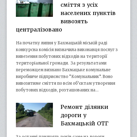
сміття з усіх
населених пунктів
вивозять
централізовано
На початку липня у Бахмацькій міській раді
конкурсна комісія визначила виконавця послуг з
вивезення побутових відходів на території
територіальної громади. За результатами
переможцем визнано Бахмацьке комунальне
виробниче підприємство “Комунальник”. Воно
вивозитиме сміття по всім об’єктам утворення
побутових відходів, розташованих на…
Ремонт ділянки
дороги у
Бахмацькій ОТГ
За останні тридцять років саме на дороги