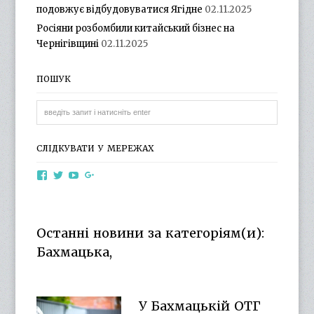
подовжує відбудовуватися Ягідне
02.11.2025
Росіяни розбомбили китайський бізнес на
Чернігівщині
02.11.2025
ПОШУК
СЛІДКУВАТИ У МЕРЕЖАХ
View
View
View
View
otg.cn.ua’s
otg_cn_ua’s
UCba73zK-
100218615561229778998’s
profile
profile
rSLD6mYyKjr45Ng’s
profile
on
on
profile
on
Facebook
Twitter
on
Google+
Останні новини за категоріям(и):
YouTube
Бахмацька,
У Бахмацькій ОТГ