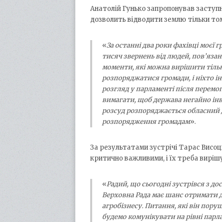
Анатолій Гунько запропонував заступн
дозволить відводити землю тільки тому
«
За останні два роки фахівці моєї 
тисяч звернень від людей, пов’яза
моменти, які можна вирішити тільк
розпоряджатися громади, і ніхто і
розгляд у парламенті після перемо
вимагати, щоб держава негайно інв
розсуд розпоряджається обласний Д
розпорядження громадам
».
За результатами зустрічі Тарас Висоц
критично важливими, і їх треба виріш
«
Радий, що сьогодні зустрівся з д
Верховна Рада має шанс отримати д
агробізнесу. Питання, які він пору
будемо комунікувати на рівні парл