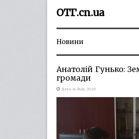
ОТГ.cn.ua
Новини
Анатолій Гунько: З
громади
Дата: 14 Жов, 2020