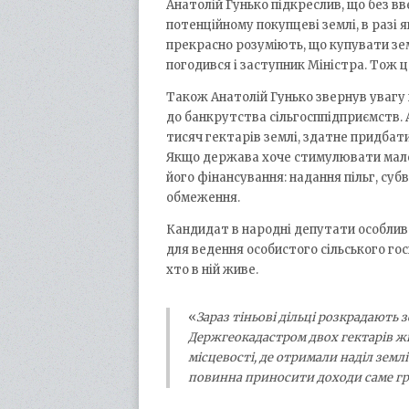
Анатолій Гунько підкреслив, що без в
потенційному покупцеві землі, в разі 
прекрасно розуміють, що купувати зем
погодився і заступник Міністра. Тож 
Також Анатолій Гунько звернув увагу н
до банкрутства сільгосппідприємств. 
тисяч гектарів землі, здатне придбат
Якщо держава хоче стимулювати мале
його фінансування: надання пільг, суб
обмеження.
Кандидат в народні депутати особлив
для ведення особистого сільського го
хто в ній живе.
«
Зараз тіньові дільці розкрадають 
Держгеокадастром двох гектарів жи
місцевості, де отримали наділ зем
повинна приносити доходи саме гро