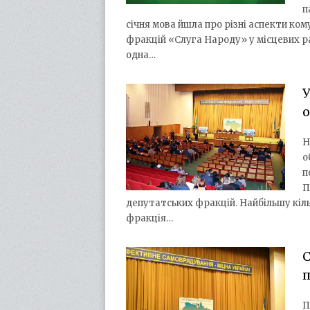
п
січня мова йшла про різні аспекти ко
фракцій «Слуга Народу» у місцевих р
одна…
У
о
Н
о
п
П
депутатських фракцій. Найбільшу кіль
фракція…
С
п
П