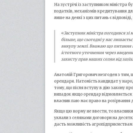
На зустрічі із заступником міністра б
податків, механізмів кредитування для
лише на деякі з цих питань є відповіді, і
«
Заступник міністра погодився зі 
більше, що сьогодні у нас лишаєть
викупу землі. Вважаю що питання в
істотного уточнення через введен
захисту прав наших селян від зазі
Анатолій Григорович незгоден з тим, 
орендаря. Натомість кандидат у народ
тому, що після вступу в дію закону пр
випадок якщо орендар відмовляється 
власник паю має право на розірвання 
Якщо цю норму не ввести, то власники
уклали з селянами договори на десятки
дасть можливість агропідприємствам д