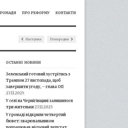
ГРОМАДИ
ПРО РЕФОРМУ
КОНТАКТИ
Наступна
Попередня
ОСТАННІ НОВИНИ
Зеленський готовий зустрітись з
Трампом 27 листопада, щоб
завершити угоду, – глава ОП
27.11.2025
У селі на Чернігівщині залишилося
три жительки
27.11.2025
У громаді відкрили четвертий
бювет: зварювальником
попрацював місцевий депутат