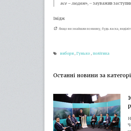
все – людям
», – зауважив заступни
Імідж
Якщо ви знайшли помилку, будь ласка, виділ
вибори
,
Гунько
,
політика
Останні новини за категорі
1
Н
Ч