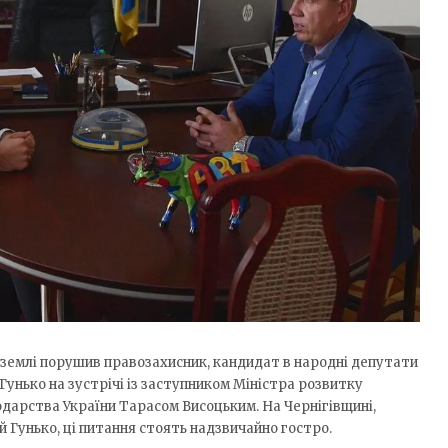
 землі порушив правозахисник, кандидат в народні депутати
Гунько на зустрічі із заступником Міністра розвитку
подарства України Тарасом Висоцьким. На Чернігівщині,
 Гунько, ці питання стоять надзвичайно гостро.