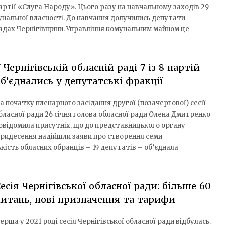
артії «Слуга Народу». Цього разу на навчальному заходів 29
мунальної власності. До навчання долучились депутати
адах Чернігівщини. Управління комунальним майном це
 Чернігівській обласній раді 7 із 8 партій
б’єднались у депутатські фракції
а початку пленарного засідання другої (позачергової) сесії
бласної ради 26 січня голова обласної ради Олена Дмитренко
овідомила присутніх, що до представницького органу
ридесення надійшли заяви про створення семи
кість обласних обранців – 19 депутатів – об’єднала
есія Чернігівської обласної ради: більше 60
итань, нові призначення та тарифи
ерша у 2021 році сесія Чернігівської обласної ради відбулась.