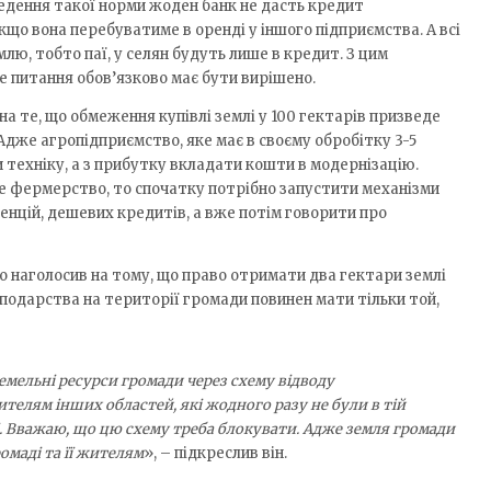
ведення такої норми жоден банк не дасть кредит
якщо вона перебуватиме в оренді у іншого підприємства. А всі
лю, тобто паї, у селян будуть лише в кредит. З цим
це питання обов’язково має бути вирішено.
а те, що обмеження купівлі землі у 100 гектарів призведе
Адже агропідприємство, яке має в своєму обробітку 3-5
и техніку, а з прибутку вкладати кошти в модернізацію.
 фермерство, то спочатку потрібно запустити механізми
венцій, дешевих кредитів, а вже потім говорити про
о наголосив на тому, що право отримати два гектари землі
сподарства на території громади повинен мати тільки той,
земельні ресурси громади через схему відводу
телям інших областей, які жодного разу не були в тій
лі. Вважаю, що цю схему треба блокувати. Адже земля громади
маді та її жителям
», – підкреслив він.