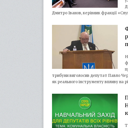
у
Д
Дмитро Іванов, керівник фракції «Слуг
Ф
р
Н
ф
п
трибуни виголосив депутат Павло Чер
як реального інструменту впливу на р
П
Н
к
Т