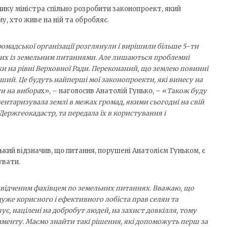
ику міністра спільно розробити законопроект, який
, хто живе на ній та обробляє.
громадської організації розглянули і вирішили більше 5-ти
них із земельним питаннями. Але лишаються проблемні
и на рівні Верховної Ради. Переконаний, що землею повинні
нший. Це будуть найперші мої законопроекти, які винесу на
ги на вибора
х», – наголосив Анатолій Гунько, – «
Також буду
ентаризувала землі в межах громад, якими сьогодні на свій
ержгеокадастр, та передала їх в користування і
ький відзначив, що питання, порушені Анатолієм Гуньком, є
увати.
освідченим фахівцем по земельних питаннях. Вважаю, що
уже корисного і ефективного лобіста прав селян та
шує, націлені на добробут людей, на захист довкілля, тому
аменту. Маємо знайти такі рішення, які допоможуть перш за