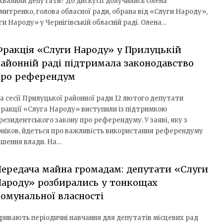
хвалили депутати? До дискусії долучились Олена
митренко, голова обласної ради, обрана від «Слуги Народу»,
и Народу» у Чернігівській обласній раді. Олена…
ракція «Слуги Народу» у Прилуцькій
айонній раді підтримала законодавство
про референдум
а сесії Прилуцької районної ради 12 лютого депутати
ракції «Слуга Народу» виступили із підтримкою
резидентського закону про референдуму. У заяві, яку з
ніков, йдеться про важливість використання референдуму
ішення влади. На…
ередача майна громадам: депутати «Слуги
ароду» розбирались у тонкощах
омунальної власності
ривають періодичні навчання для депутатів місцевих рад