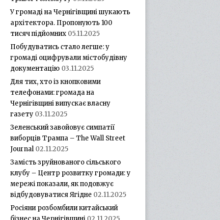
У громаді на Чернігівщині шукають
архітектора. Пропонують 100
тисяч підйомних
05.11.2025
Побудуватись стало легше: у
громаді оцифрували містобудівну
документацію
03.11.2025
Для тих, хто із кнопковими
телефонами: громада на
Чернігівщині випускає власну
газету
03.11.2025
Зеленський завойовує симпатії
виборців Трампа – The Wall Street
Journal
02.11.2025
Замість зруйнованого сільського
клубу – Центр розвитку громади: у
мережі показали, як подовжує
відбудовуватися Ягідне
02.11.2025
Росіяни розбомбили китайський
бізнес на Чернігівщині
02.11.2025