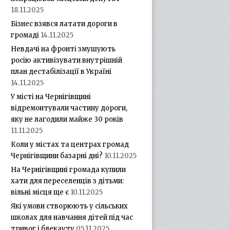
18.11.2025
Бізнес взявся латати дороги в
громаді
14.11.2025
Невдачі на фронті змушують
росію активізувати внутрішній
план дестабілізації в Україні
14.11.2025
У місті на Чернігівщині
відремонтували частину дороги,
яку не лагодили майже 30 років
11.11.2025
Коли у містах та центрах громад
Чернігівщини базарні дні?
10.11.2025
На Чернігівщині громада купили
хати для переселенців з дітьми:
вільні місця ще є
10.11.2025
Які умови створюють у сільських
школах для навчання дітей під час
тривог і блекауту
05.11.2025