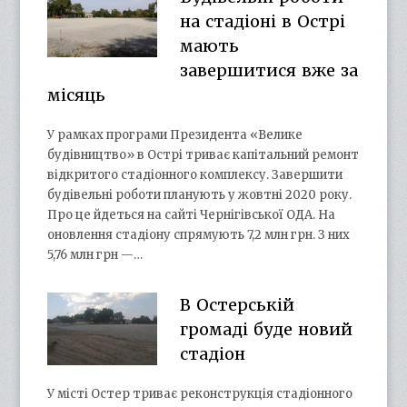
на стадіоні в Острі
мають
завершитися вже за
місяць
У рамках програми Президента «Велике
будівництво» в Острі триває капітальний ремонт
відкритого стадіонного комплексу. Завершити
будівельні роботи планують у жовтні 2020 року.
Про це йдеться на сайті Чернігівської ОДА. На
оновлення стадіону спрямують 7,2 млн грн. З них
5,76 млн грн —…
В Остерській
громаді буде новий
стадіон
У місті Остер триває реконструкція стадіонного