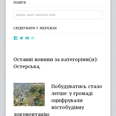
ПОШУК
СЛІДКУВАТИ У МЕРЕЖАХ
View
View
View
View
otg.cn.ua’s
otg_cn_ua’s
UCba73zK-
100218615561229778998’s
profile
profile
rSLD6mYyKjr45Ng’s
profile
on
on
profile
on
Facebook
Twitter
on
Google+
Останні новини за категоріям(и):
YouTube
Остерська,
Побудуватись стало
легше: у громаді
оцифрували
містобудівну
документацію