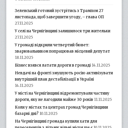
Зеленський готовий зустрітись з Трампом 27
листопада, щоб завершити угоду, – глава ОП
27.11.2025
У селі на Чернігівщині залишилося три жительки
27.11.2025
У громаді відкрили четвертий бювет:
зварювальником попрацював місцевий депутат
18.11.2025
Бізнес взявся латати дороги в громаді
14.11.2025
Невдачі на фронті змушують росію активізувати
внутрішній план дестабілізації в Україні
14.11.2025
У місті на Чернігівщині відремонтували частину
дороги, яку не лагодили майже 30 років
11.11.2025
Коли у містах та центрах громад Чернігівщини
базарні дні?
10.11.2025
На Чернігівщині громада купили хати для
переселенців з дітьми: вільні місця ще є
10.11.2025