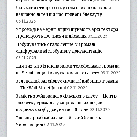
Які умови створюють у сільських школах для
навчання дітей під час тривог і блекауту
05.11.2025
У громаді на Чернігівщині шукають архітектора.
Пропонують 100 тисяч підйомних
05.11.2025
Побудуватись стало легше: у громаді
оцифрували містобудівну документацію
03.11.2025
Для тих, хто із кнопковими телефонами: громада
на Чернігівщині випускає власну газету
03.11.2025
Зеленський завойовує симпатії виборців Трампа
– The Wall Street Journal
02.11.2025
Замість зруйнованого сільського клубу – Центр
розвитку громади: у мережі показали, як
подовжує відбудовуватися Ягідне
02.11.2025
Росіяни розбомбили китайський бізнес на
Чернігівщині
02.11.2025