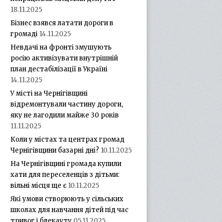
18.11.2025
Бізнес взявся латати дороги в
громаді
14.11.2025
Невдачі на фронті змушують
росію активізувати внутрішній
план дестабілізації в Україні
14.11.2025
У місті на Чернігівщині
відремонтували частину дороги,
яку не лагодили майже 30 років
11.11.2025
Коли у містах та центрах громад
Чернігівщини базарні дні?
10.11.2025
На Чернігівщині громада купили
хати для переселенців з дітьми:
вільні місця ще є
10.11.2025
Які умови створюють у сільських
школах для навчання дітей під час
тривог і блекауту
05.11.2025