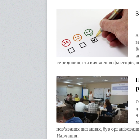
З
–
А
з
б
а
середовища та виявлення факторів, 
П
О
ц
Ч
м
пов’язаних питаннях, був організован
Навчання…