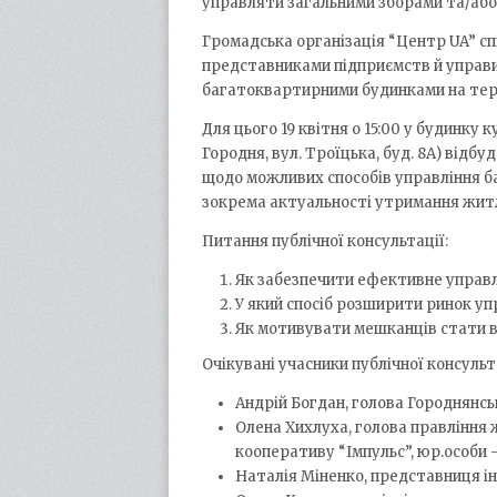
управляти загальними зборами та/або
Громадська організація “Центр UA” с
представниками підприємств й управи
багатоквартирними будинками на тер
Для цього 19 квітня о 15:00 у будинку к
Городня, вул. Троїцька, буд. 8А) відб
щодо можливих способів управління б
зокрема актуальності утримання жит
Питання публічної консультації:
Як забезпечити ефективне управ
У який спосіб розширити ринок уп
Як мотивувати мешканців стати в
Очікувані учасники публічної консульта
Андрій Богдан, голова Городнянсь
Олена Хихлуха, голова правління
кооперативу “Імпульс”, юр.особи 
Наталія Міненко, представниця іні