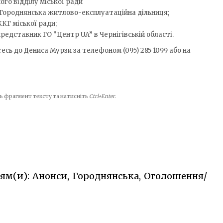
ого відділу міської ради
Городнянська житлово-експлуатаційна дільниця;
КГ міської ради;
редставник ГО “Центр UA” в Чернігівській області.
ь до Дениса Мурзи за телефоном (095) 285 1099 або на
іть фрагмент тексту та натисніть
Ctrl+Enter
.
іям(и): Анонси, Городнянська, Оголошення/