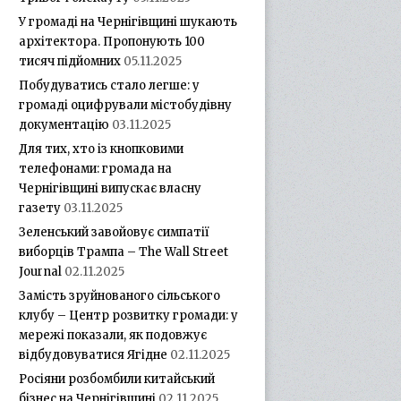
У громаді на Чернігівщині шукають
архітектора. Пропонують 100
тисяч підйомних
05.11.2025
Побудуватись стало легше: у
громаді оцифрували містобудівну
документацію
03.11.2025
Для тих, хто із кнопковими
телефонами: громада на
Чернігівщині випускає власну
газету
03.11.2025
Зеленський завойовує симпатії
виборців Трампа – The Wall Street
Journal
02.11.2025
Замість зруйнованого сільського
клубу – Центр розвитку громади: у
мережі показали, як подовжує
відбудовуватися Ягідне
02.11.2025
Росіяни розбомбили китайський
бізнес на Чернігівщині
02.11.2025