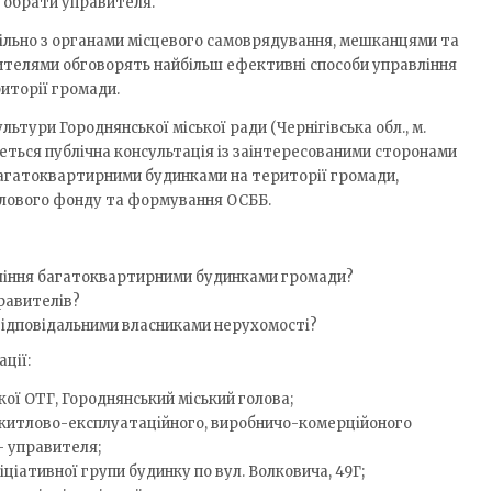
 обрати управителя.
пільно з органами місцевого самоврядування, мешканцями та
телями обговорять найбільш ефективні способи управління
иторії громади.
ультури Городнянської міської ради (Чернігівська обл., м.
удеться публічна консультація із заінтересованими сторонами
агатоквартирними будинками на території громади,
лового фонду та формування ОСББ.
ління багатоквартирними будинками громади?
равителів?
ідповідальними власниками нерухомості?
ції:
кої ОТГ, Городнянський міський голова;
 житлово-експлуатаційного, виробничо-комерційоного
– управителя;
ціативної групи будинку по вул. Волковича, 49Г;