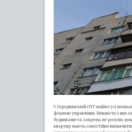
У Городнянській ОТГ майже усі мешка
формою управління. Більшість з них з
будинками та, зокрема, не розуміє до
квартир мають самостійно визначитис