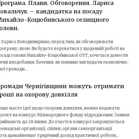
рограма. Плани. Обговорення. Лариса
овальчук – кандидатка на посаду
Михайло-Коцюбинського селищного
олови.
 Ларисо Володимирівно, перед тим, як обговорювати
рограму, якою Ви будете керуватися у щоденній роботі на
осаді голови Михайло-Коцюбинської ОТГ, хочеться донести
ичні вподобання, бачення, як повинне виглядати економічне,
аної громади…
Громади Чернігівщини можуть отримати
роші на охорону довкілля
кщо маєте ідеї щодо охорони довкілля, можна подавати
роєкт на конкурс Міжнародного фонду відродження. Заявки
риймають до 28 липня. До участі в конкурсі запрошуються
ромадські організації, спілки, органи самоорганізації
мають щонайменше трирічний досвід практичної роботи…