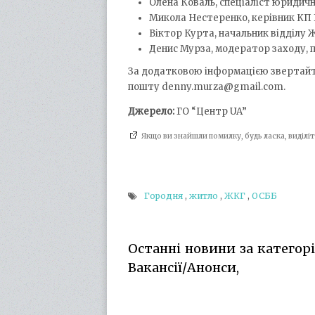
Олена Коваль, спеціаліст юридичн
Микола Нестеренко, керівник КП 
Віктор Курта, начальник відділу Ж
Денис Мурза, модератор заходу, п
За додатковою інформацією звертайтес
пошту denny.murza@gmail.com.
Джерело:
ГО “Центр UA”
Якщо ви знайшли помилку, будь ласка, виділ
Городня
,
житло
,
ЖКГ
,
ОСББ
Останні новини за категор
Вакансії/Анонси,