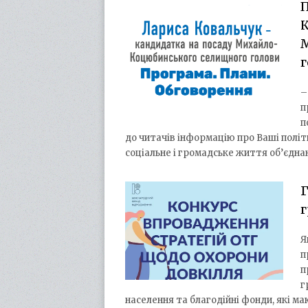
П
К
г
–
п
п
до читачів інформацію про Ваші політ
соціальне і громадське життя об’єдн
г
Я
п
п
г
населення та благодійні фонди, які 