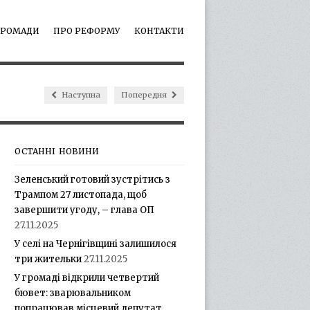
ГРОМАДИ
ПРО РЕФОРМУ
КОНТАКТИ
Наступна
Попередня
ОСТАННІ НОВИНИ
Зеленський готовий зустрітись з
Трампом 27 листопада, щоб
завершити угоду, – глава ОП
27.11.2025
У селі на Чернігівщині залишилося
три жительки
27.11.2025
У громаді відкрили четвертий
бювет: зварювальником
попрацював місцевий депутат