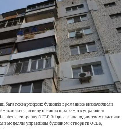
нці багатоквартирних будинків громади не визначилися з
аймає досить пасивну позицію щодо змін в управлінні
цільність створення ОСББ. Згідно із законодавством власники
я з моделлю управління будинком: створити ОСББ,