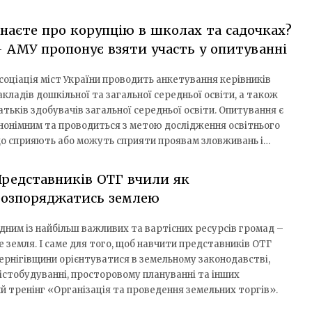
наєте про корупцію в школах та садочках?
 АМУ пропонує взяти участь у опитуванні
соціація міст України проводить анкетування керівників
акладів дошкільної та загальної середньої освіти, а також
атьків здобувачів загальної середньої освіти. Опитування є
нонімним та проводиться з метою дослідження освітнього
що сприяють або можуть сприяти проявам зловживань і…
редставників ОТГ вчили як
розпоряджатись землею
дним із найбільш важливих та вартісних ресурсів громад –
е земля. І саме для того, щоб навчити представників ОТГ
ернігівщини орієнтуватися в земельному законодавстві,
істобудуванні, просторовому плануванні та інших
ий тренінг «Організація та проведення земельних торгів».