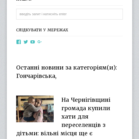
СЛІДКУВАТИ У МЕРЕЖАХ
View
View
View
View
otg.cn.ua’s
otg_cn_ua’s
UCba73zK-
100218615561229778998’s
profile
profile
rSLD6mYyKjr45Ng’s
profile
on
on
profile
on
Facebook
Twitter
on
Google+
Останні новини за категоріям(и):
YouTube
Гончарівська,
На Чернігівщині
громада купили
хати для
переселенців з
дітьми: вільні місця ще є