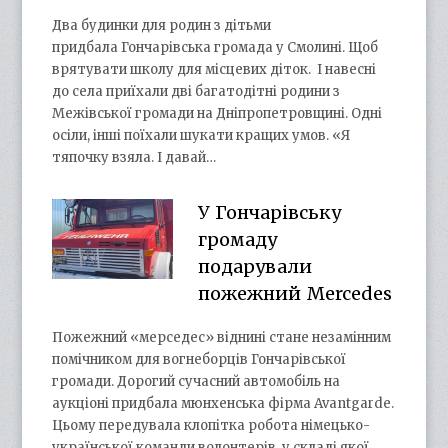
Два будинки для родин з дітьми
придбала Гончарівська громада у Смолині. Щоб
врятувати школу для місцевих діток. І навесні
до села приїхали дві багатодітні родини з
Межівської громади на Дніпропетровщині. Одні
осіли, інші поїхали шукати кращих умов. «Я
тяпочку взяла. І давай…
У Гончарівську
громаду
подарували
пожежний Mercedes
Пожежний «мерседес» віднині стане незамінним
помічником для вогнеборців Гончарівської
громади. Дорогий сучасний автомобіль на
аукціоні придбала мюнхенська фірма Avantgarde.
Цьому передувала клопітка робота німецько-
української команди волонтерів, у складі якої