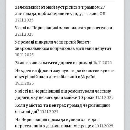
Зеленський готовий зустрітись з Трампом 27
листопада, щоб завершити угоду, – глава ОП
27.11.2025
У селі на Чернігівщині залишилося три жительки
27.11.2025
У громаді відкрили четвертий бювет:
зварювальником попрацював місцевий депутат
18.11.2025
Бізнес взявся латати дороги в громаді
14.11.2025
Невдачі на фронті змушують росію активізувати
внутрішній план дестабілізації в Україні
14.11.2025
У місті на Чернігівщині відремонтували частину
дороги, яку не лагодили майже 30 років
11.11.2025
Коли у містах та центрах громад Чернігівщини
базарні дні?
10.11.2025
На Чернігівщині громада купили хати для
переселенців з дітьми: вільні місця ще є
10.11.2025