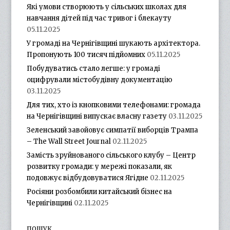
Які умови створюють у сільських школах для
навчання дітей під час тривог і блекауту
05.11.2025
У громаді на Чернігівщині шукають архітектора.
Пропонують 100 тисяч підйомних
05.11.2025
Побудуватись стало легше: у громаді
оцифрували містобудівну документацію
03.11.2025
Для тих, хто із кнопковими телефонами: громада
на Чернігівщині випускає власну газету
03.11.2025
Зеленський завойовує симпатії виборців Трампа
– The Wall Street Journal
02.11.2025
Замість зруйнованого сільського клубу – Центр
розвитку громади: у мережі показали, як
подовжує відбудовуватися Ягідне
02.11.2025
Росіяни розбомбили китайський бізнес на
Чернігівщині
02.11.2025
ПОШУК