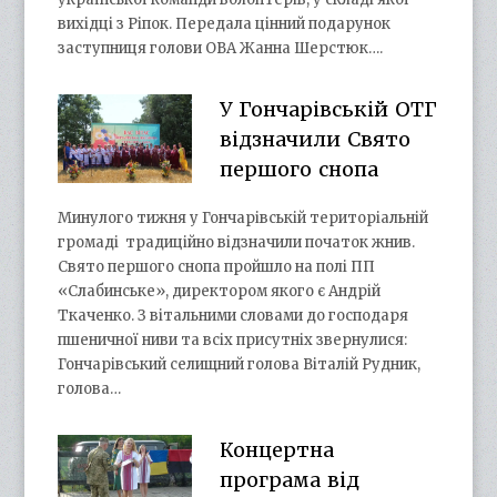
вихідці з Ріпок. Передала цінний подарунок
заступниця голови ОВА Жанна Шерстюк….
У Гончарівській ОТГ
відзначили Свято
першого снопа
Минулого тижня у Гончарівській територіальній
громаді традиційно відзначили початок жнив.
Свято першого снопа пройшло на полі ПП
«Слабинське», директором якого є Андрій
Ткаченко. З вітальними словами до господаря
пшеничної ниви та всіх присутніх звернулися:
Гончарівський селищний голова Віталій Рудник,
голова…
Концертна
програма від