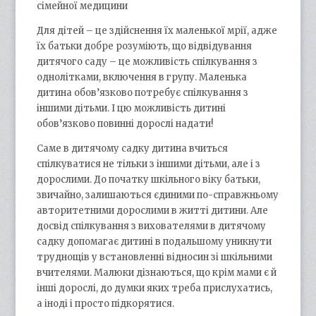
сімейної медицини
Для дітей – це здійснення їх маленької мрії, адже
їх батьки добре розуміють, що відвідування
дитячого саду – це можливість спілкування з
однолітками, включення в групу. Маленька
дитина обов’язково потребує спілкування з
іншими дітьми. І цю можливість дитині
обов’язково повинні дорослі надати!
Саме в дитячому садку дитина вчиться
спілкуватися не тільки з іншими дітьми, але і з
дорослими. До початку шкільного віку батьки,
звичайно, залишаються єдиними по-справжньому
авторитетними дорослими в житті дитини. Але
досвід спілкування з вихователями в дитячому
садку допомагає дитині в подальшому уникнути
труднощів у встановленні відносин зі шкільними
вчителями. Малюки дізнаються, що крім мами є й
інші дорослі, до думки яких треба прислухатись,
а іноді і просто підкорятися.