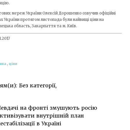
яцію.
ргових мереж України Олексій Дорошенко озвучив офіційні
нах України протягом листопада були найвищі ціни на
ецька область, Закарпаття та м. Київ.
.2017
ика
,
ціни
м(и): Без категорії,
евдачі на фронті змушують росію
ктивізувати внутрішній план
естабілізації в Україні