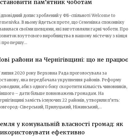
встановити пам’ятник чоботам
ідповідний допис зроблений у ФБ-спільноті Welcome to
emenivka. В ньому йдеться проте, що Семенівка споконвіку
лавилася своїми шевцями, які виготовляли гарні чоботи. Про
озвиток взуттєвого виробництва в нашому містечку з кінця
 і про першу…
ові райони на Чернігівщині: що не працює
7 липня 2020 року Верховна Рада проголосувала за
останову, яка передбачала укрупнення районів. Реформу
роводили, аби з одного боку скоротити кількість чиновників,
 іншого – дати більше повноважень громадам. На
ернігівщині замість існуючих 22 районів, утворили п’ять:
овгород-Сіверський, Прилуцький, Ніжинський,…
емля у комунальній власності громад: як
використовувати ефективно