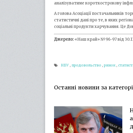
аналізуватиме короткострокову інфл
А голова Асоціації постачальників то
статистичні дані про те, в яких регіо
соціальні продукти харчування. Це Дон
Джерело:
«Наш край» №96-97 від 30.11
НБУ
,
продовольство
,
ринок
,
статист
Останні новини за категорія
Н
а
д