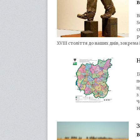
В
S
с
р
XVIII століття до наших днів, зокрема
Н
1
п
п
з
Ч
Н
З