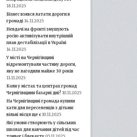
18.11.2025
Бізнес взявся латати дороги в
громаді
14.11.2025
Невдачі на фронті змушують
росію активізувати внутрішній
план дестабілізації в Україні
14.11.2025
У місті на Чернігівщині
відремонтували частину дороги,
яку не лагодили майже 30 років
11.11.2025
Коли у містах та центрах громад
Чернігівщини базарні дні?
10.11.2025
На Чернігівщині громада купили
хати для переселенців з дітьми:
вільні місця ще є
10.11.2025
Які умови створюють у сільських
школах для навчання дітей під час
тривог і блекауту
05.11.2025