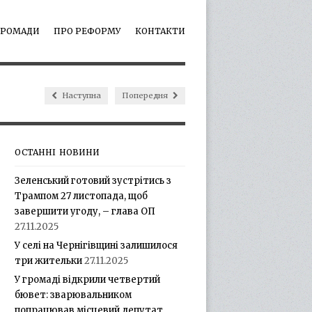
ГРОМАДИ
ПРО РЕФОРМУ
КОНТАКТИ
Наступна
Попередня
ОСТАННІ НОВИНИ
Зеленський готовий зустрітись з
Трампом 27 листопада, щоб
завершити угоду, – глава ОП
27.11.2025
У селі на Чернігівщині залишилося
три жительки
27.11.2025
У громаді відкрили четвертий
бювет: зварювальником
попрацював місцевий депутат