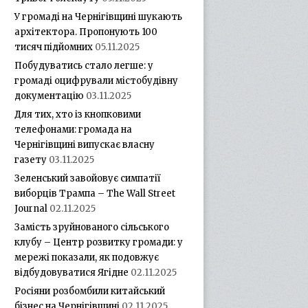
У громаді на Чернігівщині шукають
архітектора. Пропонують 100
тисяч підйомних
05.11.2025
Побудуватись стало легше: у
громаді оцифрували містобудівну
документацію
03.11.2025
Для тих, хто із кнопковими
телефонами: громада на
Чернігівщині випускає власну
газету
03.11.2025
Зеленський завойовує симпатії
виборців Трампа – The Wall Street
Journal
02.11.2025
Замість зруйнованого сільського
клубу – Центр розвитку громади: у
мережі показали, як подовжує
відбудовуватися Ягідне
02.11.2025
Росіяни розбомбили китайський
бізнес на Чернігівщині
02.11.2025