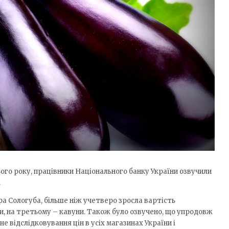
ого року, працівники Національного банку України озвучили
.
а Сологуба, більше ніж учетверо зросла вартість
ки, на третьому – кавуни. Також було озвучено, що упродовж
 відслідковування цін в усіх магазинах України і