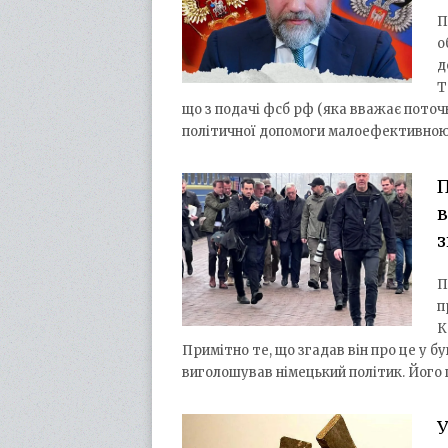
П
о
д
Т
що з подачі фсб рф (яка вважає поточн
політичної допомоги малоефективно
П
в
з
П
п
К
Примітно те, що згадав він про це у бу
виголошував німецький політик. Його
У