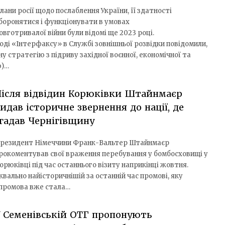
лани росії щодо послаблення України, її здатності
боронятися і функціонувати в умовах
овготривалої війни були відомі ще 2023 році.
оді «Інтерфаксу» в Службі зовнішньої розвідки повідомили,
у стратегію з підриву західної воєнної, економічної та
ю)…
ісля відвідин Корюківки Штайнмаєр
идав історичне звернення до нації, де
гадав Чернігівщину
резидент Німеччини Франк-Вальтер Штайнмаєр
рокоментував свої враження перебування у бомбосховищі у
орюківці під час останнього візиту наприкінці жовтня.
квально найісторичнішій за останній час промові, яку
 промова вже стала…
 Семенівській ОТГ пропонують