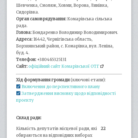
Шевченка, Смоляж, Ховми, Ворона, Линівка,
Сидорівка.
Орган самоврядування:
Комарівська сільська
рада.
Голова:
Бондаренко Володимир Володимирович.
Адреса:
16442, Чернігівська область,
Борзнянський район, с. Комарівка, вул. Леніна,
буд. 4.
Телефон:
+380465325131
Сайт:
офіційний сайт Комарівської ОТГ
Хід формування громади
(ключові етапи):
Включення до перспективного плану
Затвердження висновку щодо відповідності
проекту
Склад ради:
Кількість депутатів місцевої ради, які
22
обираються на відповідних виборах