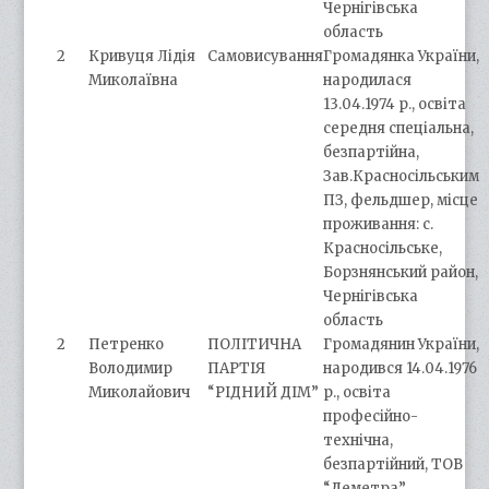
Чернігівська
область
2
Кривуця Лідія
Самовисування
Громадянка України,
Миколаївна
народилася
13.04.1974 р., освіта
середня спеціальна,
безпартійна,
Зав.Красносільським
ПЗ, фельдшер, місце
проживання: с.
Красносільське,
Борзнянський район,
Чернігівська
область
2
Петренко
ПОЛІТИЧНА
Громадянин України,
Володимир
ПАРТІЯ
народився 14.04.1976
Миколайович
“РІДНИЙ ДІМ”
р., освіта
професійно-
технічна,
безпартійний, ТОВ
“Деметра”,