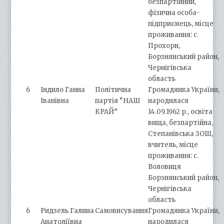
безпартійний,
фізична особа-
підприємець, місце
проживання: с.
Прохори,
Борзнянський район,
Чернігівська
область
6
Індило Ганна
Політична
Громадянка України,
Іванівна
партія “НАШ
народилася
КРАЙ”
14.09.1962 р., освіта
вища, безпартійна,
Степанівська ЗОШ,
вчитель, місце
проживання: с.
Воловиця
Борзнянський район,
Чернігівська
область
6
Ридзель Галина
Самовисування
Громадянка України,
Анатоліївна
народилася