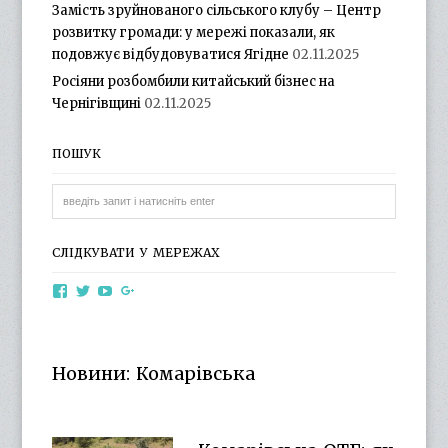
Замість зруйнованого сільського клубу – Центр
розвитку громади: у мережі показали, як
подовжує відбудовуватися Ягідне
02.11.2025
Росіяни розбомбили китайський бізнес на
Чернігівщині
02.11.2025
ПОШУК
СЛІДКУВАТИ У МЕРЕЖАХ
View
View
View
View
otg.cn.ua’s
otg_cn_ua’s
UCba73zK-
100218615561229778998’s
profile
profile
rSLD6mYyKjr45Ng’s
profile
on
on
profile
on
Facebook
Twitter
on
Google+
Новини: Комарівська
YouTube