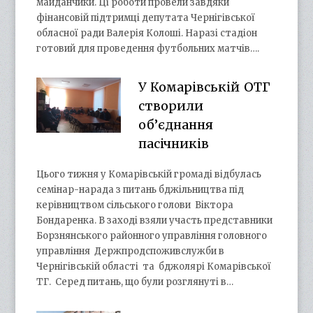
майданчики. Ці роботи провели завдяки
фінансовій підтримці депутата Чернігівської
обласної ради Валерія Колоші. Наразі стадіон
готовий для проведення футбольних матчів….
У Комарівській ОТГ
створили
об’єднання
пасічників
Цього тижня у Комарівській громаді відбулась
семінар-нарада з питань бджільництва під
керівництвом сільського голови Віктора
Бондаренка. В заході взяли участь представники
Борзнянського районного управління головного
управління Держпродспоживслужби в
Чернігівській області та бджолярі Комарівської
ТГ. Серед питань, що були розглянуті в…