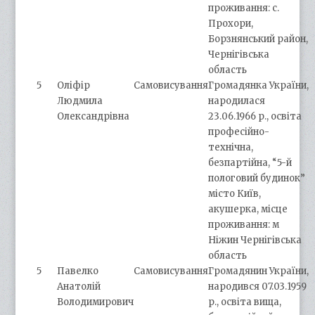
проживання: с.
Прохори,
Борзнянський район,
Чернігівська
область
5
Оліфір
Самовисування
Громадянка України,
Людмила
народилася
Олександрівна
23.06.1966 р., освіта
професійно-
технічна,
безпартійна, “5-й
пологовий будинок”
місто Київ,
акушерка, місце
проживання: м
Ніжин Чернігівська
область
5
Павелко
Самовисування
Громадянин України,
Анатолій
народився 07.03.1959
Володимирович
р., освіта вища,