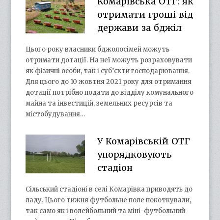
Комарівська ОТГ: як
отримати гроші від
держави за бджіл
Цього року власники бджолосімей можуть
отримати дотації. На неї можуть розраховувати
як фізичні особи, так і суб’єкти господарювання.
Для цього до 10 жовтня 2021 року для отримання
дотації потрібно подати до відділу комунального
майна та інвестицій, земельних ресурсів та
містобудування…
У Комарівській ОТГ
упорядковують
стадіон
Сільський стадіоні в селі Комарівка приводять до
ладу. Цього тижня футбольне поле покоткували,
так само як і волейбольний та міні-футбольний