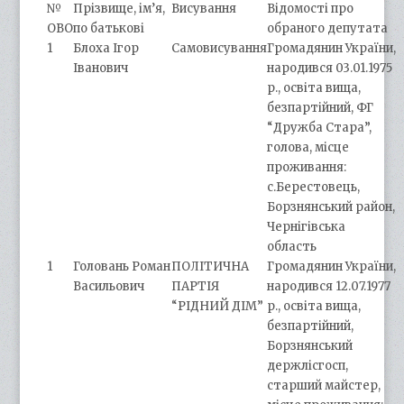
№
Прізвище, ім’я,
Висування
Відомості про
ОВО
по батькові
обраного депутата
1
Блоха Ігор
Самовисування
Громадянин України,
Іванович
народився 03.01.1975
р., освіта вища,
безпартійний, ФГ
“Дружба Стара”,
голова, місце
проживання:
с.Берестовець,
Борзнянський район,
Чернігівська
область
1
Головань Роман
ПОЛІТИЧНА
Громадянин України,
Васильович
ПАРТІЯ
народився 12.07.1977
“РІДНИЙ ДІМ”
р., освіта вища,
безпартійний,
Борзнянський
держлісгосп,
старший майстер,