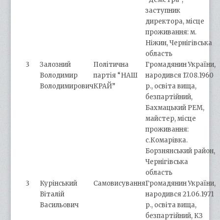
заступник
директора, місце
проживання: м.
Ніжин, Чернігівська
область
3
Залозний
Політична
Громадянин України,
Володимир
партія “НАШ
народився 17.08.1960
Володимирович
КРАЙ”
р., освіта вища,
безпартійний,
Бахмацький РЕМ,
майстер, місце
проживання:
с.Комарівка.
Борзнянський район,
Чернігівська
область
3
Курінський
Самовисування
Громадянин України,
Віталій
народився 21.06.1971
Васильович
р., освіта вища,
безпартійний, КЗ