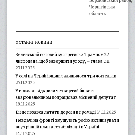
Борзнянський район,
Чернігівська
область
ОСТАННІ НОВИНИ
Зеленський готовий зустрітись з Трампом 27
листопада, щоб завершити угоду, – глава ОП
27.11.2025
У селі на Чернігівщині залишилося три жительки
27.11.2025
У громаді відкрили четвертий бювет:
зварювальником попрацював місцевий депутат
18.11.2025
Бізнес взявся латати дороги в громаді
14.11.2025
Невдачі на фронті змушують росію активізувати
внутрішній план дестабілізації в Україні
14.11.2025