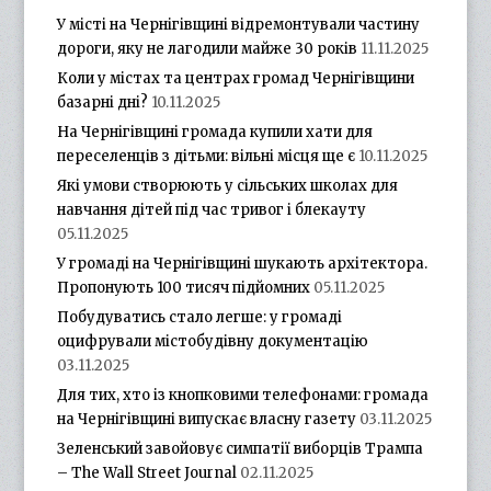
У місті на Чернігівщині відремонтували частину
дороги, яку не лагодили майже 30 років
11.11.2025
Коли у містах та центрах громад Чернігівщини
базарні дні?
10.11.2025
На Чернігівщині громада купили хати для
переселенців з дітьми: вільні місця ще є
10.11.2025
Які умови створюють у сільських школах для
навчання дітей під час тривог і блекауту
05.11.2025
У громаді на Чернігівщині шукають архітектора.
Пропонують 100 тисяч підйомних
05.11.2025
Побудуватись стало легше: у громаді
оцифрували містобудівну документацію
03.11.2025
Для тих, хто із кнопковими телефонами: громада
на Чернігівщині випускає власну газету
03.11.2025
Зеленський завойовує симпатії виборців Трампа
– The Wall Street Journal
02.11.2025