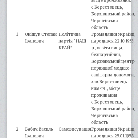
місце проживання:
с.Берестовець,
Борзнянський район,
Чернігівська
область
1
Оніщук Степан
Політична
Громадянин України,
Іванович
партія “НАШ
народився 22.10.1953
КРАЙ”
р., освіта вища,
безпартійний,
Борзнянський центр
первинної медико-
санітарна допомоги,
зав.Берестовець
ким ФП, місце
проживання:
с.Берестовець,
Борзнянський район,
Чернігівська
область
2
Бабич Василь
Самовисування
Громадянин України,
Іванович
народився 25.01.1958