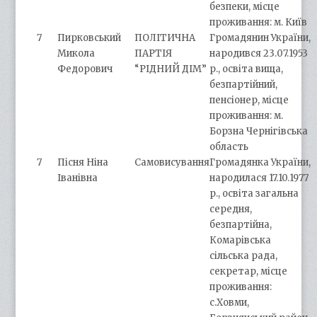
безпеки, місце
проживання: м. Київ
7
Пирковський
ПОЛІТИЧНА
Громадянин України,
Микола
ПАРТІЯ
народився 23.07.1953
Федорович
“РІДНИЙ ДІМ”
р., освіта вища,
безпартійний,
пенсіонер, місце
проживання: м.
Борзна Чернігівська
область
7
Пісня Ніна
Самовисування
Громадянка України,
Іванівна
народилася 17.10.1977
р., освіта загальна
середня,
безпартійна,
Комарівська
сільська рада,
секретар, місце
проживання:
с.Ховми,