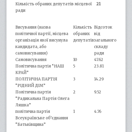
Кількість обраних депутатів місцевої
21
ради
Висування (назва
Кількість
Відсоток
політичної партії, місцева
обраних
від
організація якої висунула
депутатів
загального
кандидата, або
складу
самовисування)
ради
Самовисування
10
47.62
Політична партія “НАШ
5
23.81
КРАЙ”
ПОЛІТИЧНА ПАРТІЯ
3
14.29
“РІДНИЙ ДІМ”
Політична партія
2
9.52
“Радикальна Партія Олега
Ляшка”
політична партія
1
4.76
Всеукраїнське об’єднання
“Батьківщина”