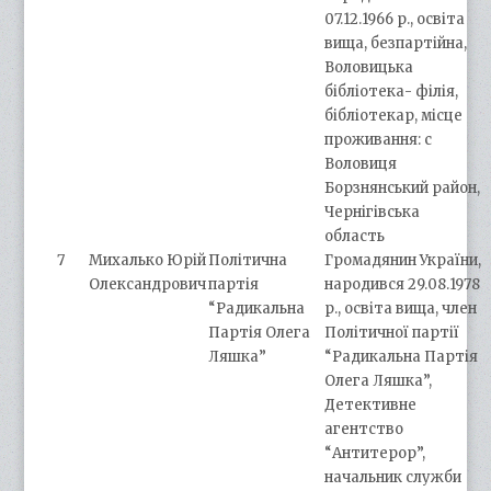
07.12.1966 р., освіта
вища, безпартійна,
Воловицька
бібліотека- філія,
бібліотекар, місце
проживання: с
Воловиця
Борзнянський район,
Чернігівська
область
7
Михалько Юрій
Політична
Громадянин України,
Олександрович
партія
народився 29.08.1978
“Радикальна
р., освіта вища, член
Партія Олега
Політичної партії
Ляшка”
“Радикальна Партія
Олега Ляшка”,
Детективне
агентство
“Антитерор”,
начальник служби