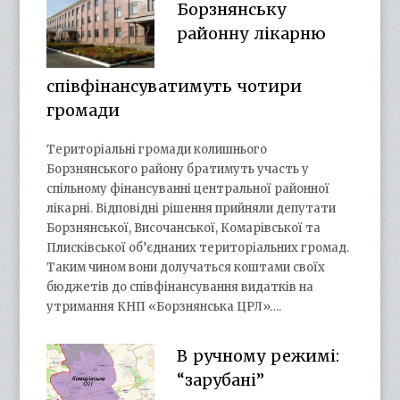
Борзнянську
районну лікарню
співфінансуватимуть чотири
громади
Територіальні громади колишнього
Борзнянського району братимуть участь у
спільному фінансуванні центральної районної
лікарні. Відповідні рішення прийняли депутати
Борзнянської, Височанської, Комарівської та
Плисківської об’єднаних територіальних громад.
Таким чином вони долучаться коштами своїх
бюджетів до співфінансування видатків на
утримання КНП «Борзнянська ЦРЛ»….
В ручному режимі:
“зарубані”