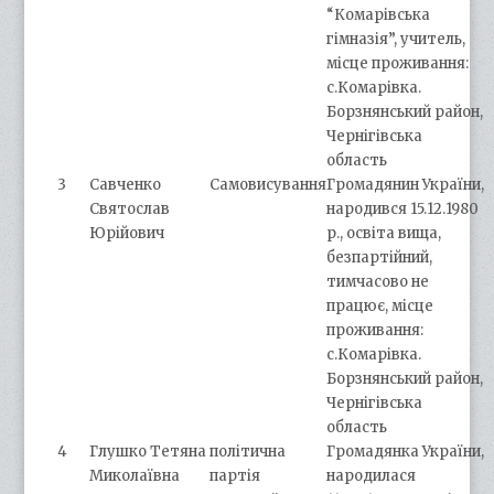
“Комарівська
гімназія”, учитель,
місце проживання:
с.Комарівка.
Борзнянський район,
Чернігівська
область
3
Савченко
Самовисування
Громадянин України,
Святослав
народився 15.12.1980
Юрійович
р., освіта вища,
безпартійний,
тимчасово не
працює, місце
проживання:
с.Комарівка.
Борзнянський район,
Чернігівська
область
4
Глушко Тетяна
політична
Громадянка України,
Миколаївна
партія
народилася