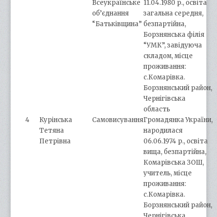
Всеукраїнське
11.04.1980 р., освіта
об’єднання
загальна середня,
“Батьківщина”
безпартійна,
Борзнянська філія
“УМК”, завідуюча
складом, місце
проживання:
с.Комарівка.
Борзнянський район,
Чернігівська
область
4
Курінська
Самовисування
Громадянка України,
Тетяна
народилася
Петрівна
06.06.1974 р., освіта
вища, безпартійна,
Комарівська ЗОШ,
учитель, місце
проживання:
с.Комарівка.
Борзнянський район,
Чернігівська