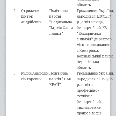
область
4
Стриженко
Політична
Громадянин України,
Віктор
партія
народився 17.07.1957
Андрійович
“Радикальна
р., освіта вища,
Партія Олега
безпартійний, КЗ
Ляшка”
“Комарівська
гімназія”, директор,
місце проживання:
с.Комарівка.
Борзнянський район,
Чернігівська
область
5
Кулик Анатолій
Політична
Громадянин України,
Вікторович
партія “НАШ
народився 31.05.1986
КРАЙ”
р., освіта
професійно-
технічна,
безпартійний,
тимчасово не
працює, місце