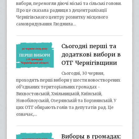
вибори, перемогли діючі міські та сільські голови.
Про це сказала радниця з децентралізації
Чернігівського центру розвитку місцевого
самоврядування Людмила…
Сьогодні перші та
додаткові вибори в
ОТГ Чернігівщини
Сьогодні, 30 червня,
проходять перші вибори у шести новостворених
об’єднаних територіальних громадах -
Вихвостовській, Хмільницькій, Киїнській,
Новобілоуській, Озерянській та Борзнянській. У
цих ОТГ обирають голів та депутатів рад. Це
означає,…
Виборы в громадах: