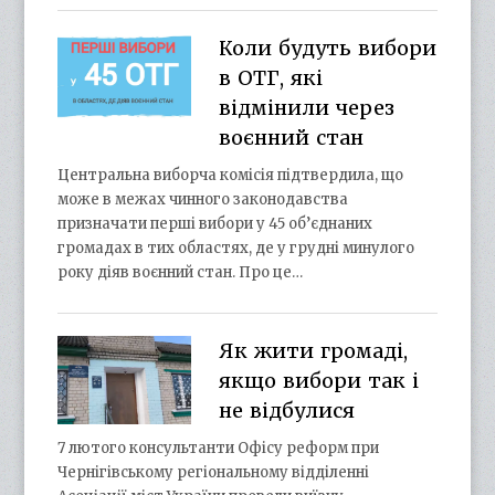
Коли будуть вибори
в ОТГ, які
відмінили через
воєнний стан
Центральна виборча комісія підтвердила, що
може в межах чинного законодавства
призначати перші вибори у 45 об’єднаних
громадах в тих областях, де у грудні минулого
року діяв воєнний стан. Про це…
Як жити громаді,
якщо вибори так і
не відбулися
7 лютого консультанти Офісу реформ при
Чернігівському регіональному відділенні