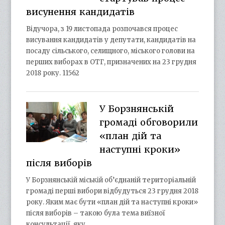
висунення кандидатів
Відучора, з 19 листопада розпочався процес
висування кандидатів у депутати, кандидатів на
посаду сільського, селищного, міського голови на
перших виборах в ОТГ, призначених на 23 грудня
2018 року. 11562
У Борзнянській
громаді обговорили
«план дій та
наступні кроки»
після виборів
У Борзнянській міській об’єднаній територіальній
громаді перші вибори відбудуться 23 грудня 2018
року. Яким має бути «план дій та наступні кроки»
після виборів – такою була тема виїзної
консультації, яку…