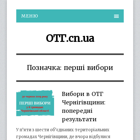
МЕНЮ
ОТГ.cn.ua
Позначка:
перші вибори
Вибори в ОТГ
Чернігівщини:
попередні
результати
У п’яти з шести об’єднаних територіальних
громадах Чернігівщини, де вчора відбулися