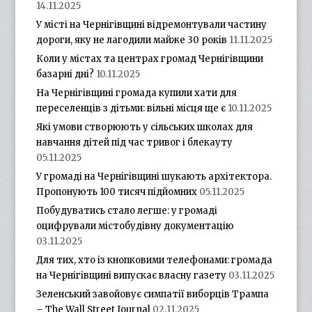
14.11.2025
У місті на Чернігівщині відремонтували частину
дороги, яку не лагодили майже 30 років
11.11.2025
Коли у містах та центрах громад Чернігівщини
базарні дні?
10.11.2025
На Чернігівщині громада купили хати для
переселенців з дітьми: вільні місця ще є
10.11.2025
Які умови створюють у сільських школах для
навчання дітей під час тривог і блекауту
05.11.2025
У громаді на Чернігівщині шукають архітектора.
Пропонують 100 тисяч підйомних
05.11.2025
Побудуватись стало легше: у громаді
оцифрували містобудівну документацію
03.11.2025
Для тих, хто із кнопковими телефонами: громада
на Чернігівщині випускає власну газету
03.11.2025
Зеленський завойовує симпатії виборців Трампа
– The Wall Street Journal
02.11.2025