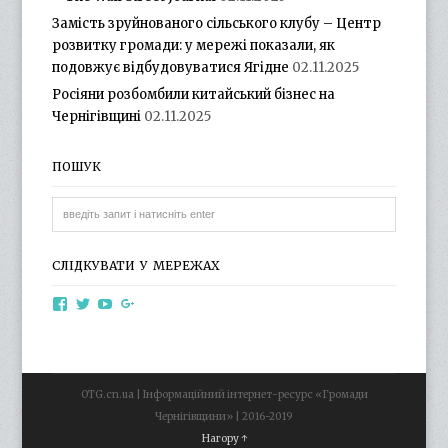
Замість зруйнованого сільського клубу – Центр
розвитку громади: у мережі показали, як
подовжує відбудовуватися Ягідне
02.11.2025
Росіяни розбомбили китайський бізнес на
Чернігівщині
02.11.2025
ПОШУК
СЛІДКУВАТИ У МЕРЕЖАХ
View
View
View
View
otg.cn.ua’s
otg_cn_ua’s
UCba73zK-
100218615561229778998’s
profile
profile
rSLD6mYyKjr45Ng’s
profile
on
on
profile
on
Facebook
Twitter
on
Google+
YouTube
OTG.cn.ua | Інформаційний інтернет-ресурс «Громади
Чернігівщини» | 2016-2019
Нагору ↑