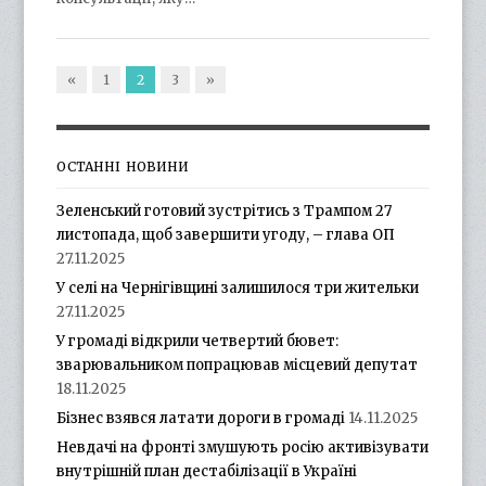
«
1
2
3
»
ОСТАННІ НОВИНИ
Зеленський готовий зустрітись з Трампом 27
листопада, щоб завершити угоду, – глава ОП
27.11.2025
У селі на Чернігівщині залишилося три жительки
27.11.2025
У громаді відкрили четвертий бювет:
зварювальником попрацював місцевий депутат
18.11.2025
Бізнес взявся латати дороги в громаді
14.11.2025
Невдачі на фронті змушують росію активізувати
внутрішній план дестабілізації в Україні