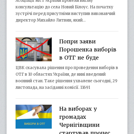
Асоціації міст України провели виїзну
консультацію до села Новий Білоус. На початку
зустрічі перед присутніми виступив виконавчий
директор Михайло Литвин, який…
Попри заяви
Порошенка виборів
в ОТГ не буде
ЦВК скасувала рішення про проведення виборів в
ОТГ в 10 областях України, де нині введений
воєнний стан. Таке рішення ухвалене сьогодні, 29
листопада, на засіданні комісії. 11691
На виборах у
громадах
Чернігівщини
стартував процес