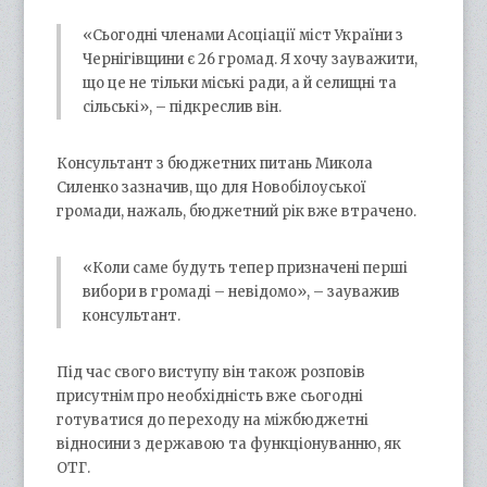
«Сьогодні членами Асоціації міст України з
Чернігівщини є 26 громад. Я хочу зауважити,
що це не тільки міські ради, а й селищні та
сільські», – підкреслив він.
Консультант з бюджетних питань Микола
Силенко зазначив, що для Новобілоуської
громади, нажаль, бюджетний рік вже втрачено.
«Коли саме будуть тепер призначені перші
вибори в громаді – невідомо», – зауважив
консультант.
Під час свого виступу він також розповів
присутнім про необхідність вже сьогодні
готуватися до переходу на міжбюджетні
відносини з державою та функціонуванню, як
ОТГ.