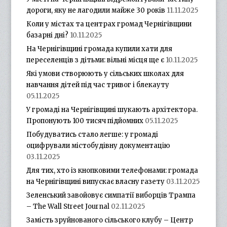
дороги, яку не лагодили майже 30 років
11.11.2025
Коли у містах та центрах громад Чернігівщини
базарні дні?
10.11.2025
На Чернігівщині громада купили хати для
переселенців з дітьми: вільні місця ще є
10.11.2025
Які умови створюють у сільських школах для
навчання дітей під час тривог і блекауту
05.11.2025
У громаді на Чернігівщині шукають архітектора.
Пропонують 100 тисяч підйомних
05.11.2025
Побудуватись стало легше: у громаді
оцифрували містобудівну документацію
03.11.2025
Для тих, хто із кнопковими телефонами: громада
на Чернігівщині випускає власну газету
03.11.2025
Зеленський завойовує симпатії виборців Трампа
– The Wall Street Journal
02.11.2025
Замість зруйнованого сільського клубу – Центр