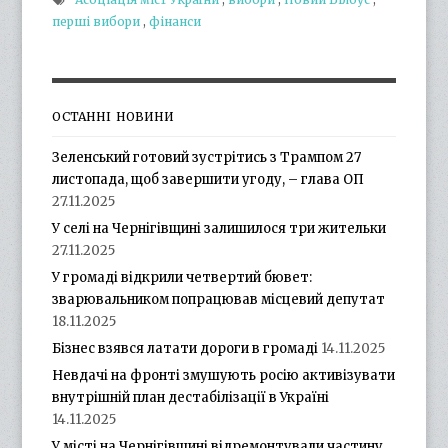
перші вибори
,
фінанси
ОСТАННІ НОВИНИ
Зеленський готовий зустрітись з Трампом 27
листопада, щоб завершити угоду, – глава ОП
27.11.2025
У селі на Чернігівщині залишилося три жительки
27.11.2025
У громаді відкрили четвертий бювет:
зварювальником попрацював місцевий депутат
18.11.2025
Бізнес взявся латати дороги в громаді
14.11.2025
Невдачі на фронті змушують росію активізувати
внутрішній план дестабілізації в Україні
14.11.2025
У місті на Чернігівщині відремонтували частину