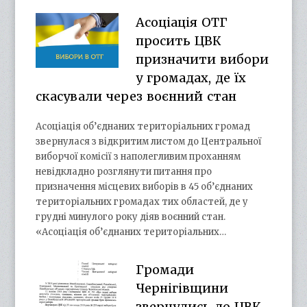
Асоціація ОТГ
просить ЦВК
призначити вибори
у громадах, де їх
скасували через воєнний стан
Асоціація об’єднаних територіальних громад
звернулася з відкритим листом до Центральної
виборчої комісії з наполегливим проханням
невідкладно розглянути питання про
призначення місцевих виборів в 45 об’єднаних
територіальних громадах тих областей, де у
грудні минулого року діяв воєнний стан.
«Асоціація об’єднаних територіальних…
Громади
Чернігівщини
звернулись до ЦВК