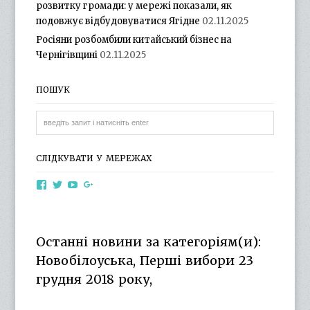
розвитку громади: у мережі показали, як
подовжує відбудовуватися Ягідне
02.11.2025
Росіяни розбомбили китайський бізнес на
Чернігівщині
02.11.2025
ПОШУК
СЛІДКУВАТИ У МЕРЕЖАХ
View
View
View
View
otg.cn.ua’s
otg_cn_ua’s
UCba73zK-
100218615561229778998’s
profile
profile
rSLD6mYyKjr45Ng’s
profile
on
on
profile
on
Facebook
Twitter
on
Google+
Останні новини за категоріям(и):
YouTube
Новобілоуська, Перші вибори 23
грудня 2018 року,