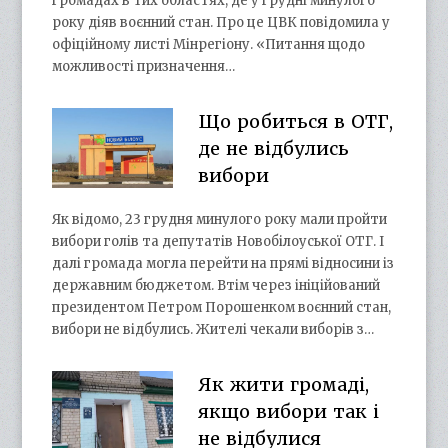
громадах в тих областях, де у грудні минулого
року діяв воєнний стан. Про це ЦВК повідомила у
офіційному листі Мінрегіону. «Питання щодо
можливості призначення…
Що робиться в ОТГ,
де не відбулись
вибори
Як відомо, 23 грудня минулого року мали пройти
вибори голів та депутатів Новобілоуської ОТГ. І
далі громада могла перейти на прямі відносини із
державним бюджетом. Втім через ініційований
президентом Петром Порошенком воєнний стан,
вибори не відбулись. Жителі чекали виборів з…
Як жити громаді,
якщо вибори так і
не відбулися