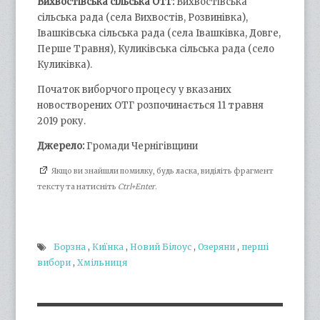
Вихвостівська сільська ОТГ:
Вихвостівська
сільська рада (села Вихвостів, Розвинівка),
Івашківська сільська рада (села Івашківка, Довге,
Перше Травня), Куликівська сільська рада (село
Куликівка).
Початок виборчого процесу у вказаних
новостворених ОТГ розпочинається 11 травня
2019 року.
Джерело:
Громади Чернігівщини
Якщо ви знайшли помилку, будь ласка, виділіть фрагмент
тексту та натисніть
Ctrl+Enter
.
Борзна
,
Киїнка
,
Новий Білоус
,
Озеряни
,
перші
вибори
,
Хмільниця