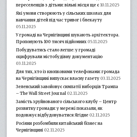
переселенців з дітьми: вільні місця ще є
10.11.2025
Які умови створюють у сільських школах для
навчання дітей під час тривог і блекауту
05.11.2025
У громаді на Чернігівщині шукають архітектора.
Пропонують 100 тисяч підйомних
05.11.2025
Побудуватись стало легше: у громаді
оцифрували містобудівну документацію
03.11.2025
Для тих, хто із кнопковими телефонами: громада
на Чернігівщині випускає власну газету
03.11.2025
Зеленський завойовує симпатії виборців Трампа
– The Wall Street Journal
02.11.2025
Замість зруйнованого сільського клубу – Центр
розвитку громади: у мережі показали, як
подовжує відбудовуватися Ягідне
02.11.2025
Росіяни розбомбили китайський бізнес на
Чернігівщині
02.11.2025