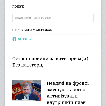
ПОШУК
СЛІДКУВАТИ У МЕРЕЖАХ
View
View
View
View
otg.cn.ua’s
otg_cn_ua’s
UCba73zK-
100218615561229778998’s
profile
profile
rSLD6mYyKjr45Ng’s
profile
on
on
profile
on
Facebook
Twitter
on
Google+
Останні новини за категоріям(и):
YouTube
Без категорії,
Невдачі на фронті
змушують росію
активізувати
внутрішній план