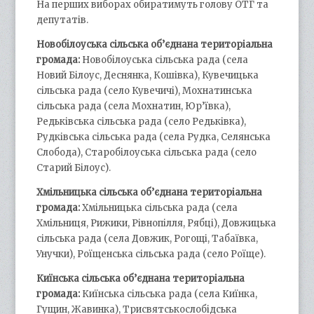
На перших виборах обиратимуть голову ОТГ та
депутатів.
Новобілоуська сільська об’єднана територіальна
громада:
Новобілоуська сільська рада (села
Новий Білоус, Деснянка, Кошівка), Кувечицька
сільська рада (село Кувечичі), Мохнатинська
сільська рада (села Мохнатин, Юр’ївка),
Редьківська сільська рада (село Редьківка),
Рудківська сільська рада (села Рудка, Селянська
Слобода), Старобілоуська сільська рада (село
Старий Білоус).
Хмільницька сільська об’єднана територіальна
громада:
Хмільницька сільська рада (села
Хмільниця, Рижики, Рівнопілля, Рябці), Довжицька
сільська рада (села Довжик, Рогощі, Табаївка,
Унучки), Роїщенська сільська рада (село Роїще).
Киїнська сільська об’єднана територіальна
громада:
Киїнська сільська рада (села Киїнка,
Гущин, Жавинка), Трисвятськослобідська