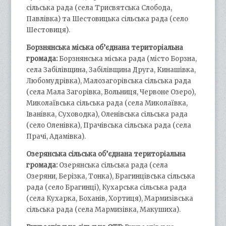
сільська рада (села Трисвятська Слобода,
Павлівка) та Шестовицька сільська рада (село
Шестовиця).
Борзнянська міська об’єднана територіальна
громада:
Борзнянська міська рада (місто Борзна,
села Забілівщина, Забілівщина Друга, Кинашівка,
Любомудрівка), Малозагорівська сільська рада
(села Мала Загорівка, Вольниця, Червоне Озеро),
Миколаївська сільська рада (села Миколаївка,
Іванівка, Суховодка), Оленівська сільська рада
(село Оленівка), Прачівська сільська рада (села
Прачі, Адамівка).
Озерянська сільська об’єднана територіальна
громада:
Озерянська сільська рада (села
Озеряни, Берізка, Тонка), Брагинцівська сільська
рада (село Брагинці), Кухарська сільська рада
(села Кухарка, Боханів, Хортиця), Мармизівська
сільська рада (села Мармизівка, Макушиха).