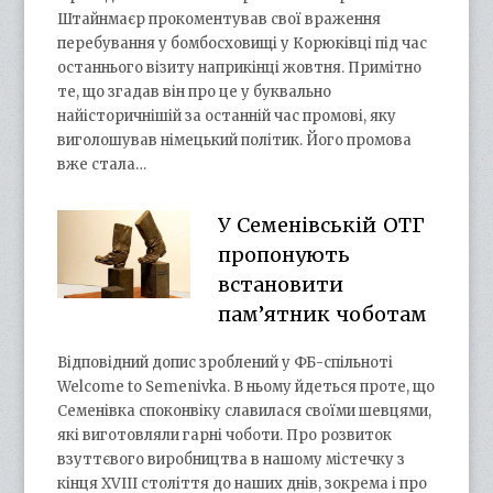
Штайнмаєр прокоментував свої враження
перебування у бомбосховищі у Корюківці під час
останнього візиту наприкінці жовтня. Примітно
те, що згадав він про це у буквально
найісторичнішій за останній час промові, яку
виголошував німецький політик. Його промова
вже стала…
У Семенівській ОТГ
пропонують
встановити
пам’ятник чоботам
Відповідний допис зроблений у ФБ-спільноті
Welcome to Semenivka. В ньому йдеться проте, що
Семенівка споконвіку славилася своїми шевцями,
які виготовляли гарні чоботи. Про розвиток
взуттєвого виробництва в нашому містечку з
кінця XVIII століття до наших днів, зокрема і про