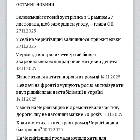
ОСТАННІ НОВИНИ
Зеленський готовий зустрітись з Трампом 27
листопада, щоб завершити угоду, – глава ОП
27.11.2025
У селі на Чернігівщині залишилося три жительки
27.11.2025
У громаді відкрили четвертий бювет:
зварювальником попрацював місцевий депутат
18.11.2025
Бізнес взявся латати дороги в громаді
14.11.2025
Невдачі на фронті змушують росію активізувати
внутрішній план дестабілізації в Україні
14.11.2025
У місті на Чернігівщині відремонтували частину
дороги, яку не лагодили майже 30 років
11.11.2025
Коли у містах та центрах громад Чернігівщини
базарні дні?
10.11.2025
На Чернігівщині громада купили хати для