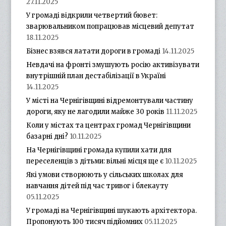
27.11.2025
У громаді відкрили четвертий бювет:
зварювальником попрацював місцевий депутат
18.11.2025
Бізнес взявся латати дороги в громаді
14.11.2025
Невдачі на фронті змушують росію активізувати
внутрішній план дестабілізації в Україні
14.11.2025
У місті на Чернігівщині відремонтували частину
дороги, яку не лагодили майже 30 років
11.11.2025
Коли у містах та центрах громад Чернігівщини
базарні дні?
10.11.2025
На Чернігівщині громада купили хати для
переселенців з дітьми: вільні місця ще є
10.11.2025
Які умови створюють у сільських школах для
навчання дітей під час тривог і блекауту
05.11.2025
У громаді на Чернігівщині шукають архітектора.
Пропонують 100 тисяч підйомних
05.11.2025