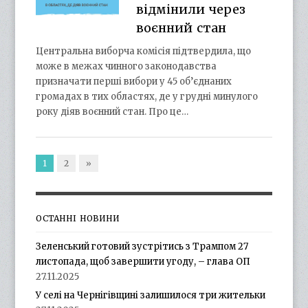
відмінили через
воєнний стан
Центральна виборча комісія підтвердила, що
може в межах чинного законодавства
призначати перші вибори у 45 об’єднаних
громадах в тих областях, де у грудні минулого
року діяв воєнний стан. Про це…
1
2
»
ОСТАННІ НОВИНИ
Зеленський готовий зустрітись з Трампом 27
листопада, щоб завершити угоду, – глава ОП
27.11.2025
У селі на Чернігівщині залишилося три жительки