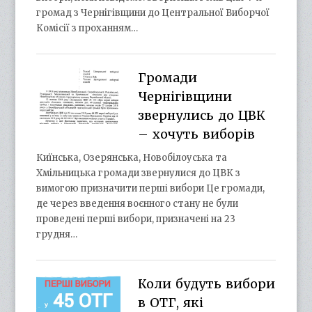
громад з Чернігівщини до Центральної Виборчої
Комісії з проханням…
Громади
Чернігівщини
звернулись до ЦВК
– хочуть виборів
Киїнська, Озерянська, Новобілоуська та
Хмільницька громади звернулися до ЦВК з
вимогою призначити перші вибори Це громади,
де через введення воєнного стану не були
проведені перші вибори, призначені на 23
грудня…
Коли будуть вибори
в ОТГ, які