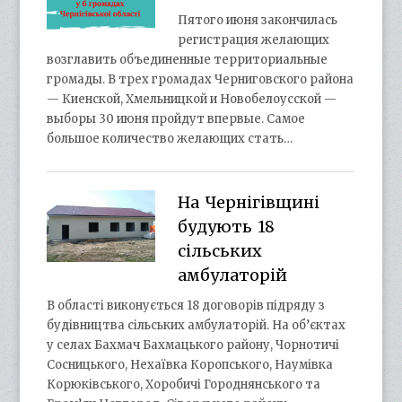
Пятого июня закончилась
регистрация желающих
возглавить объединенные территориальные
громады. В трех громадах Черниговского района
— Киенской, Хмельницкой и Новобелоусской —
выборы 30 июня пройдут впервые. Самое
большое количество желающих стать…
На Чернігівщині
будують 18
сільських
амбулаторій
В області виконується 18 договорів підряду з
будівництва сільських амбулаторій. На об’єктах
у селах Бахмач Бахмацького району, Чорнотичі
Сосницького, Нехаївка Коропського, Наумівка
Корюківського, Хоробичі Городнянського та