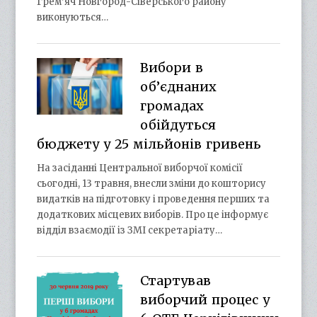
Грем’яч Новгород-Сіверського району
виконуються…
Вибори в
об’єднаних
громадах
обійдуться
бюджету у 25 мільйонів гривень
На засіданні Центральної виборчої комісії
сьогодні, 13 травня, внесли зміни до кошторису
видатків на підготовку і проведення перших та
додаткових місцевих виборів. Про це інформує
відділ взаємодії із ЗМІ секретаріату…
Стартував
виборчий процес у