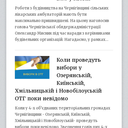
Роботи з будівництва на Чернігівщині сільських
лікарських амбулаторій мають бути
максимально пришвидшені. На цьому наголосив
голова Чернігівської облдержадміністрації
Олександр Мисник під час наради з керівниками
будівельних організацій. Нагадаємо, у рамках…
Коли проведуть
вибори у
Озерянській,
Киїнській,
Хмільницькій і Новобілоуській
ОТГ поки невідомо
Коли у 4-х об’єднаних територіальних громадах
Чернігівщини - Озерянській, Киїнській,
Хмільницькій і Новобілоуській- проведуть
вибори, поки невідомо. Звернення голів цих 4-х