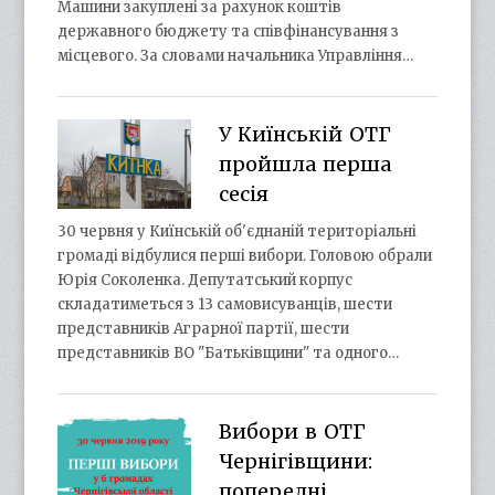
Машини закуплені за рахунок коштів
державного бюджету та співфінансування з
місцевого. За словами начальника Управління…
У Киїнській ОТГ
пройшла перша
сесія
30 червня у Киїнській об'єднаній територіальні
громаді відбулися перші вибори. Головою обрали
Юрія Соколенка. Депутатський корпус
складатиметься з 13 самовисуванців, шести
представників Аграрної партії, шести
представників ВО "Батьківщини" та одного…
Вибори в ОТГ
Чернігівщини:
попередні