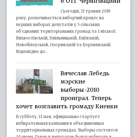
6 ОТГ Чернігівщини
Сьогодні, 11 травня 2019
року, розпочинається виборчий процес на
перших виборах депутатів у 5 сільських
об'єднаних територіальних громад та 1 міської:
Вихвостівській, Хмільницькій, Киїнській,
Новобілоуській, Озерянській та Борзнянській.
Відповідно до…
Вячеслав Лебедь
мэрские
выборы-2010
проиграл. Теперь
хочет возглавить громаду Киенки
В субботу, 11 мая, официально стартует
избирательная кампания в объединенных
территориальных громадах. Выборы состоятся
30 июня. Голов и депутатов будут избирать в