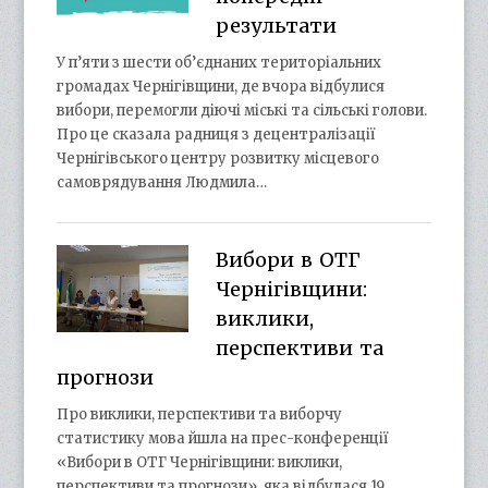
результати
У п’яти з шести об’єднаних територіальних
громадах Чернігівщини, де вчора відбулися
вибори, перемогли діючі міські та сільські голови.
Про це сказала радниця з децентралізації
Чернігівського центру розвитку місцевого
самоврядування Людмила…
Вибори в ОТГ
Чернігівщини:
виклики,
перспективи та
прогнози
Про виклики, перспективи та виборчу
статистику мова йшла на прес-конференції
«Вибори в ОТГ Чернігівщини: виклики,
перспективи та прогнози», яка відбулася 19