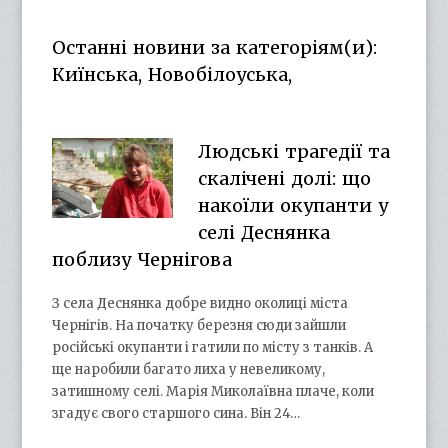
on
on
profile
on
Facebook
Twitter
on
Google+
Останні новини за категоріям(и):
YouTube
Киїнська, Новобілоуська,
Людські трагедії та
скалічені долі: що
накоїли окупанти у
селі Деснянка
поблизу Чернігова
З села Деснянка добре видно околиці міста
Чернігів. На початку березня сюди зайшли
російські окупанти і гатили по місту з танків. А
ще наробили багато лиха у невеликому,
затишному селі. Марія Миколаївна плаче, коли
згадує свого старшого сина. Він 24…