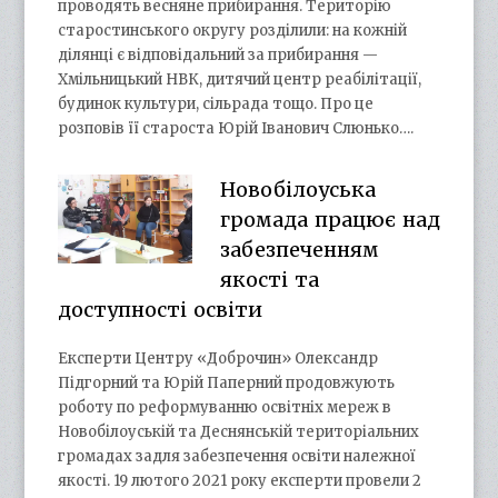
проводять весняне прибирання. Територію
старостинського округу розділили: на кожній
ділянці є відповідальний за прибирання —
Хмільницький НВК, дитячий центр реабілітації,
будинок культури, сільрада тощо. Про це
розповів її староста Юрій Іванович Слюнько….
Новобілоуська
громада працює над
забезпеченням
якості та
доступності освіти
Експерти Центру «Доброчин» Олександр
Підгорний та Юрій Паперний продовжують
роботу по реформуванню освітніх мереж в
Новобілоуській та Деснянській територіальних
громадах задля забезпечення освіти належної
якості. 19 лютого 2021 року експерти провели 2