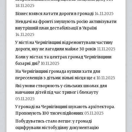
18.11.2025
Бізнес взявся латати дороги в громаді
14.11.2025
Невдачі на фронті змушують росію активізувати
внутрішній план дестабілізації в Україні
14.11.2025
У місті на Чернігівщині відремонтували частину
дороги, яку не лагодили майже 30 років
11.11.2025
Коли у містах та центрах громад Чернігівщини
базарні дні?
10.11.2025
На Чернігівщині громада купили хати для
переселенців з дітьми: вільні місця ще є
10.11.2025
Які умови створюють у сільських школах для
навчання дітей під час тривог і блекауту
05.11.2025
У громаді на Чернігівщині шукають архітектора.
Пропонують 100 тисяч підйомних
05.11.2025
Побудуватись стало легше: у громаді
оцифрували містобудівну документацію