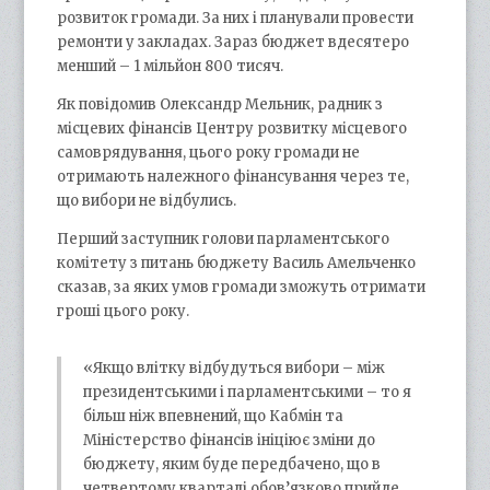
розвиток громади. За них і планували провести
ремонти у закладах. Зараз бюджет вдесятеро
менший – 1 мільйон 800 тисяч.
Як повідомив Олександр Мельник, радник з
місцевих фінансів Центру розвитку місцевого
самоврядування, цього року громади не
отримають належного фінансування через те,
що вибори не відбулись.
Перший заступник голови парламентського
комітету з питань бюджету Василь Амельченко
сказав, за яких умов громади зможуть отримати
гроші цього року.
«Якщо влітку відбудуться вибори – між
президентськими і парламентськими – то я
більш ніж впевнений, що Кабмін та
Міністерство фінансів ініціює зміни до
бюджету, яким буде передбачено, що в
четвертому кварталі обов’язково прийде