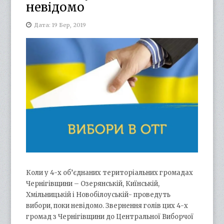
невідомо
Дата: 19 Бер, 2019
Коли у 4-х об’єднаних територіальних громадах
Чернігівщини – Озерянській, Киїнській,
Хмільницькій і Новобілоуській- проведуть
вибори, поки невідомо. Звернення голів цих 4-х
громад з Чернігівщини до Центральної Виборчої