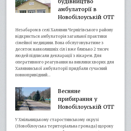
будівництво
амбулаторії в
Новобілоуській ОТГ
Незабаром в селі Халявин Чернігівського району
відкриється амбулаторія загальної практики
сімейної медицини. Вона обслуговуватиме з
десяток навколишніх сіл і вже близько 2 тисяч
людей підписали декларації з лікарем. Для
оперативного реагування на виклики хворих для
Халявинської амбулаторії придбали сучасний
повнопривідний…
Весняне
прибирання у
Новобілоуській ОТГ
У Хмільницькому старостинському окрузі
(Новобілоуська територіальна громада) щороку