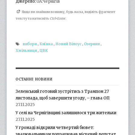
Джерело:
UA:Чернігів
Якщо ви знайшли помилку, будь ласка, виділіть фрагмент
тексту та натисніть
Ctrl+Enter
.
вибори
,
Киїнка
,
Новий Білоус
,
Озеряни
,
Хмільниця
,
ЦВК
ОСТАННІ НОВИНИ
Зеленський готовий зустрітись з Трампом 27
листопада, щоб завершити угоду, – глава ОП
27.11.2025
У селі на Чернігівщині залишилося три жительки
27.11.2025
У громаді відкрили четвертий бювет:
зварювальником попрацював місцевий депутат