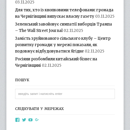
03.11.2025
Для тих, хто із кнопковими телефонами: громада
на Чернігівщині випускає власну газету
03.11.2025
Зеленський завойовує симпатії виборців Трампа
– The Wall Street Journal
02.11.2025
Замість зруйнованого сільського клубу – Центр
розвитку громади: у мережі показали, як
подовжує відбудовуватися Ягідне
02.11.2025
Росіяни розбомбили китайський бізнес на
Чернігівщині
02.11.2025
ПОШУК
СЛІДКУВАТИ У МЕРЕЖАХ
View
View
View
View
otg.cn.ua’s
otg_cn_ua’s
UCba73zK-
100218615561229778998’s
profile
profile
rSLD6mYyKjr45Ng’s
profile