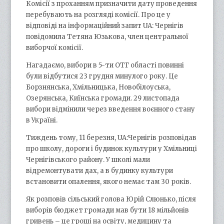
Комісії з проханням призначити дату проведення
перебувають на розгляді комісії. Про це у
відповіді на інформаційний запит UA: Чернігів
повідомила Тетяна Юзькова, член центральної
виборчої комісії.
Нагадаємо, вибори в 5-ти ОТГ області повинні
були відбутися 23 грудня минулого року. Це
Борзнянська, Хмільницька, Новобілоуська,
Озерянська, Киїнська громади. 29 листопада
вибори відмінили через введення воєнного стану
в Україні.
Тиждень тому, 11 березня, UA:Чернігів розповідав
про школу, дороги і будинок культури у Хмільниці
Чернігівського району. У школі мали
відремонтувати дах, а в будинку культури
встановити опалення, якого немає там 30 років.
Як розповів сільський голова Юрій Слюнько, після
виборів бюджет громади мав бути 18 мільйонів
гривень – це гроші на освіту, медицину та