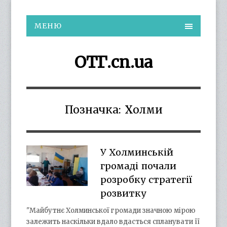
МЕНЮ
ОТГ.cn.ua
Позначка:
Холми
У Холминській
громаді почали
розробку стратегії
розвитку
"Майбутнє Холминської громади значною мірою
залежить наскільки вдало вдасться спланувати її