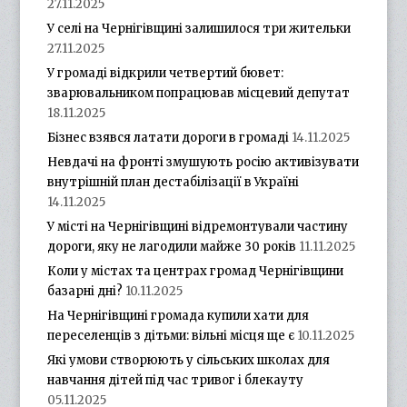
27.11.2025
У селі на Чернігівщині залишилося три жительки
27.11.2025
У громаді відкрили четвертий бювет:
зварювальником попрацював місцевий депутат
18.11.2025
Бізнес взявся латати дороги в громаді
14.11.2025
Невдачі на фронті змушують росію активізувати
внутрішній план дестабілізації в Україні
14.11.2025
У місті на Чернігівщині відремонтували частину
дороги, яку не лагодили майже 30 років
11.11.2025
Коли у містах та центрах громад Чернігівщини
базарні дні?
10.11.2025
На Чернігівщині громада купили хати для
переселенців з дітьми: вільні місця ще є
10.11.2025
Які умови створюють у сільських школах для
навчання дітей під час тривог і блекауту
05.11.2025