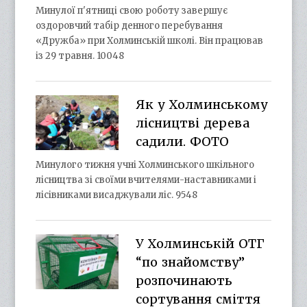
Минулої п'ятниці свою роботу завершує
оздоровчий табір денного перебування
«Дружба» при Холминській школі. Він працював
із 29 травня. 10048
Як у Холминському
лісництві дерева
садили. ФОТО
Минулого тижня учні Холминського шкільного
лісництва зі своїми вчителями-наставниками і
лісівниками висаджували ліс. 9548
У Холминській ОТГ
“по знайомству”
розпочинають
сортування сміття