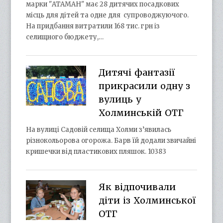
марки "АТАМАН" має 28 дитячих посадкових
місць для дітей та одне для супроводжуючого.
На придбання витратили 168 тис. грн із
селищного бюджету,…
Дитячі фантазії
прикрасили одну з
вулиць у
Холминській ОТГ
На вулиці Садовій селища Холми з’явилась
різнокольорова огорожа. Барв їй додали звичайні
кришечки від пластикових пляшок. 10383
Як відпочивали
діти із Холминської
ОТГ