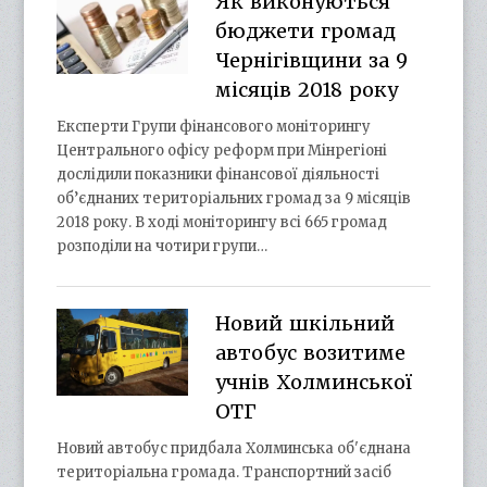
Як виконуються
бюджети громад
Чернігівщини за 9
місяців 2018 року
Експерти Групи фінансового моніторингу
Центрального офісу реформ при Мінрегіоні
дослідили показники фінансової діяльності
об’єднаних територіальних громад за 9 місяців
2018 року. В ході моніторингу всі 665 громад
розподіли на чотири групи…
Новий шкільний
автобус возитиме
учнів Холминської
ОТГ
Новий автобус придбала Холминська об'єднана
територіальна громада. Транспортний засіб