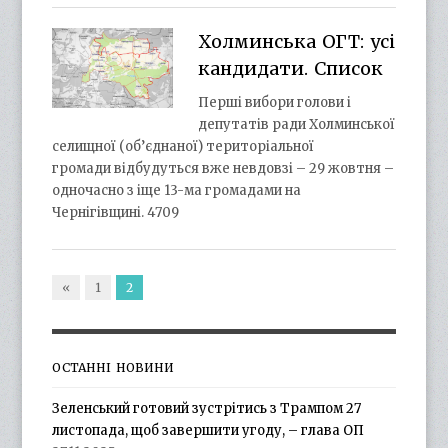
Холминська ОГТ: усі
кандидати. Список
Перші вибори голови і
депутатів ради Холминської
селищної (об’єднаної) територіальної
громади відбудуться вже невдовзі – 29 жовтня –
одночасно з іще 13-ма громадами на
Чернігівщині. 4709
«
1
2
ОСТАННІ НОВИНИ
Зеленський готовий зустрітись з Трампом 27
листопада, щоб завершити угоду, – глава ОП