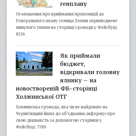
генплану
Оголошення про приймання пропозицій до
Генерального плану селища Холми оприлюднене
минулого тижня на сторінці громади у Фейсбуці.
8136
Як приймали
бюджет,
відкривали головну
ялинку – на
новоствореній ФБ-сторінці
Холминської ОТГ
Холминська громада, яка чи не найдовше на
Чернігівщині йшла до об’єднання, інформує про
свою діяльність за допомогою сторінки у
Фейсбуці. 7789