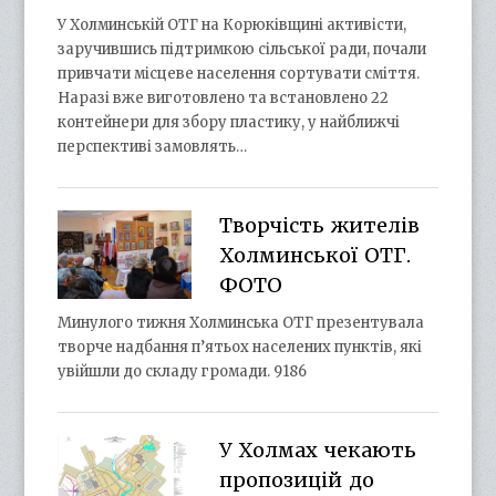
У Холминській ОТГ на Корюківщині активісти,
заручившись підтримкою сільської ради, почали
привчати місцеве населення сортувати сміття.
Наразі вже виготовлено та встановлено 22
контейнери для збору пластику, у найближчі
перспективі замовлять…
Творчість жителів
Холминської ОТГ.
ФОТО
Минулого тижня Холминська ОТГ презентувала
творче надбання п’ятьох населених пунктів, які
увійшли до складу громади. 9186
У Холмах чекають
пропозицій до