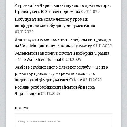
У громаді на Чернігівщині шукають архітектора.
Пропонують 100 тисяч підйомних
05.11.2025
Побудуватись стало легше: у громаді
оцифрували містобудівну документацію
03.11.2025
Для тих, хто із кнопковими телефонами: громада
на Чернігівщині випускає власну газету
03.11.2025
Зеленський завойовує симпатії виборців Трампа
– The Wall Street Journal
02.11.2025
Замість зруйнованого сільського клубу – Центр
розвитку громади: у мережі показали, як
подовжує відбудовуватися Ягідне
02.11.2025
Росіяни розбомбили китайський бізнес на
Чернігівщині
02.11.2025
ПОШУК