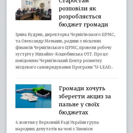
Старостам
розповіли як
розробляється
бюджет громади
Ірина Кудрик, директорка Чернігівського ЦРМС,
та Олександр Мельник, радник з місцевих
фінансів Чернігівського ЦРМС, провели робочу
зустріч у Михайло-Коцюбинська ОТГ. Про це
повідомляє Чернігівський Центр розвитку
місцевого самоврядування Програми "U-LEAD…
Громади хочуть
зберегти акциз за
пальне у своїх
бюджетах
4 жовтня у Верховній Раді України група
народних депутатів на чолі з Зіновієм