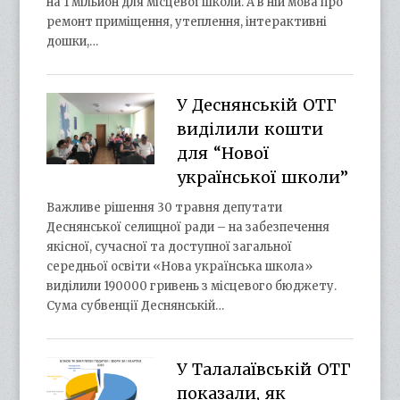
на 1 мільйон для місцевої школи. А в ній мова про
ремонт приміщення, утеплення, інтерактивні
дошки,…
У Деснянській ОТГ
виділили кошти
для “Нової
української школи”
Важливе рішення 30 травня депутати
Деснянської селищної ради – на забезпечення
якісної, сучасної та доступної загальної
середньої освіти «Нова українська школа»
виділили 190000 гривень з місцевого бюджету.
Сума субвенції Деснянській…
У Талалаївській ОТГ
показали, як