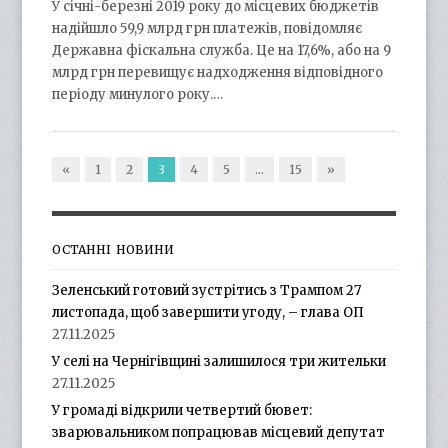
У січні-березні 2019 року до місцевих бюджетів
надійшло 59,9 млрд грн платежів, повідомляє
Державна фіскальна служба. Це на 17,6%, або на 9
млрд грн перевищує надходження відповідного
періоду минулого року.…
«
1
2
3
4
5
…
15
»
ОСТАННІ НОВИНИ
Зеленський готовий зустрітись з Трампом 27
листопада, щоб завершити угоду, – глава ОП
27.11.2025
У селі на Чернігівщині залишилося три жительки
27.11.2025
У громаді відкрили четвертий бювет:
зварювальником попрацював місцевий депутат