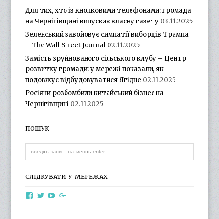
Для тих, хто із кнопковими телефонами: громада
на Чернігівщині випускає власну газету
03.11.2025
Зеленський завойовує симпатії виборців Трампа
– The Wall Street Journal
02.11.2025
Замість зруйнованого сільського клубу – Центр
розвитку громади: у мережі показали, як
подовжує відбудовуватися Ягідне
02.11.2025
Росіяни розбомбили китайський бізнес на
Чернігівщині
02.11.2025
ПОШУК
СЛІДКУВАТИ У МЕРЕЖАХ
View
View
View
View
otg.cn.ua’s
otg_cn_ua’s
UCba73zK-
100218615561229778998’s
profile
profile
rSLD6mYyKjr45Ng’s
profile
on
on
profile
on