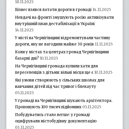
18.11.2025
Бізнес взявся латати дороги в громаді
14.11.2025
Невдачі на фронті змушують росію активізувати
внутрішній план дестабілізації в Україні
14.11.2025
У місті на Чернігівщині відремонтували частину
дороги, яку не лагодили майже 30 років
11.11.2025
Коли у містах та центрах громад Чернігівщини
базарні дні?
10.11.2025
На Чернігівщині громада купили хати для
переселенців з дітьми: вільні місця ще є
10.11.2025
Які умови створюють у сільських школах для
навчання дітей під час тривог і блекауту
05.11.2025
У громаді на Чернігівщині шукають архітектора.
Пропонують 100 тисяч підйомних
05.11.2025
Побудуватись стало легше: у громаді
оцифрували містобудівну документацію
03.11.2025