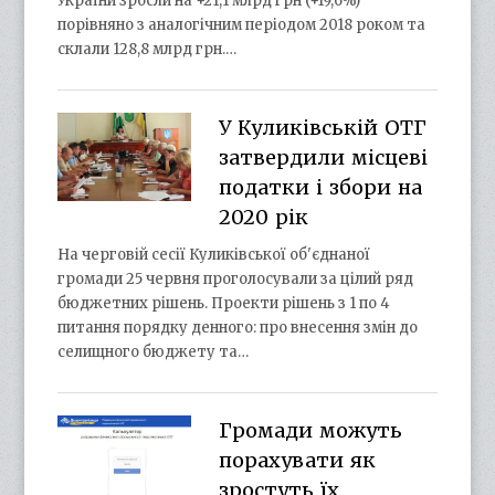
України зросли на +21,1 млрд грн (+19,6%)
порівняно з аналогічним періодом 2018 роком та
склали 128,8 млрд грн.…
У Куликівській ОТГ
затвердили місцеві
податки і збори на
2020 рік
На черговій сесії Куликівської об'єднаної
громади 25 червня проголосували за цілий ряд
бюджетних рішень. Проекти рішень з 1 по 4
питання порядку денного: про внесення змін до
селищного бюджету та…
Громади можуть
порахувати як
зростуть їх