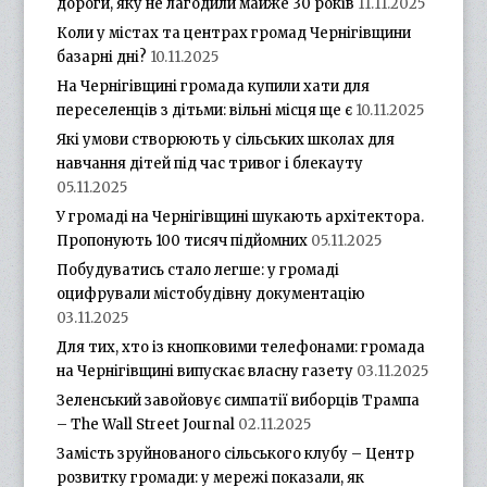
дороги, яку не лагодили майже 30 років
11.11.2025
Коли у містах та центрах громад Чернігівщини
базарні дні?
10.11.2025
На Чернігівщині громада купили хати для
переселенців з дітьми: вільні місця ще є
10.11.2025
Які умови створюють у сільських школах для
навчання дітей під час тривог і блекауту
05.11.2025
У громаді на Чернігівщині шукають архітектора.
Пропонують 100 тисяч підйомних
05.11.2025
Побудуватись стало легше: у громаді
оцифрували містобудівну документацію
03.11.2025
Для тих, хто із кнопковими телефонами: громада
на Чернігівщині випускає власну газету
03.11.2025
Зеленський завойовує симпатії виборців Трампа
– The Wall Street Journal
02.11.2025
Замість зруйнованого сільського клубу – Центр
розвитку громади: у мережі показали, як