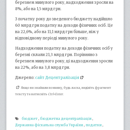
березнем минулого року, надходження зросли на
8%, або на 1,5 млрд грн.
З початку року до зведеного бюджету надійшло
60 млрд грн податку на доходи фізичних осіб. Це
на 22,6%, або на 11,1 млрд грн більше, ніж у
відповідному періоді минулого року.
Надходження податку на доходи фізичних осіб у
березні склали 21,3 млрд грн. Порівняно з
березнем минулого року, ці надходження зросли
на 22%, або на 3,8 млрд грн.
Джерело:
сайт Децентралізація
Якщо ви знайшли помилку, будь ласка, виділіть фрагмент
тексту та натисніть
Ctrl+Enter
.
бюджет
,
бюджетна децентралізація
,
Державна фіскальна служба України
,
податки
,