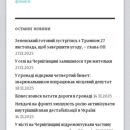
фінанси
ОСТАННІ НОВИНИ
Зеленський готовий зустрітись з Трампом 27
листопада, щоб завершити угоду, – глава ОП
27.11.2025
У селі на Чернігівщині залишилося три жительки
27.11.2025
У громаді відкрили четвертий бювет:
зварювальником попрацював місцевий депутат
18.11.2025
Бізнес взявся латати дороги в громаді
14.11.2025
Невдачі на фронті змушують росію активізувати
внутрішній план дестабілізації в Україні
14.11.2025
У місті на Чернігівщині відремонтували частину