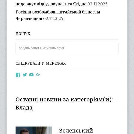
подовжує відбудовуватися Ягідне
02.11.2025
Росіяни розбомбили китайський бізнес на
Чернігівщині
02.11.2025
ПОШУК
СЛІДКУВАТИ У МЕРЕЖАХ
View
View
View
View
otg.cn.ua’s
otg_cn_ua’s
UCba73zK-
100218615561229778998’s
profile
profile
rSLD6mYyKjr45Ng’s
profile
on
on
profile
on
Facebook
Twitter
on
Google+
Останні новини за категоріям(и):
YouTube
Влада,
Зеленський