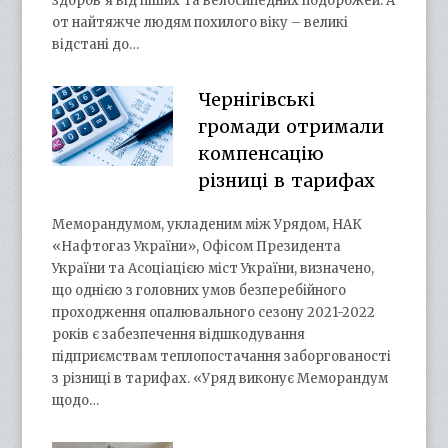
здоров’я від піших та велосипедних подорожей. А
от найтяжче людям похилого віку – великі
відстані до…
Чернігівські
громади отримали
компенсацію
різниці в тарифах
Меморандумом, укладеним між Урядом, НАК
«Нафтогаз України», Офісом Президента
України та Асоціацією міст України, визначено,
що однією з головних умов безперебійного
проходження опалювального сезону 2021-2022
років є забезпечення відшкодування
підприємствам теплопостачання заборгованості
з різниці в тарифах. «Уряд виконує Меморандум
щодо…