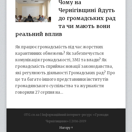
Чому на
Чернігівщині йдуть
до громадських рад
та чи мають вони
реальний вплив
Як працює громадськість під час жорстких
карантинних обмежень? Як забезпечується
комунікація громадськості, ЗМІ та влади? Як
громадськість сприймає новації законодавства,
які регулюють діяльності Громадських рад? Про
це та багато іншого представники інститутів
громадянського суспільства та журналісти
говорили 27 серпня на…
OTG.cn.ua | Інформаційний інтернет-ресурс «Громади
Чернігівщини» | 2016-2019
Нагору ↑