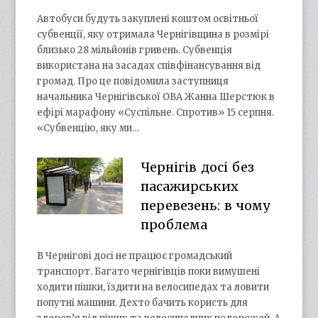
Автобуси будуть закуплені коштом освітньої
субвенції, яку отримала Чернігівщина в розмірі
близько 28 мільйонів гривень. Субвенція
використана на засадах співфінансування від
громад. Про це повідомила заступниця
начальника Чернігівської ОВА Жанна Шерстюк в
ефірі марафону «Суспільне. Спротив» 15 серпня.
«Субвенцію, яку ми…
Чернігів досі без
пасажирських
перевезень: в чому
проблема
В Чернігові досі не працює громадський
транспорт. Багато чернігівців поки вимушені
ходити пішки, їздити на велосипедах та ловити
попутні машини. Дехто бачить користь для