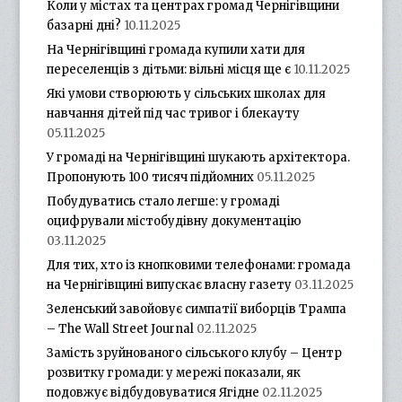
Коли у містах та центрах громад Чернігівщини
базарні дні?
10.11.2025
На Чернігівщині громада купили хати для
переселенців з дітьми: вільні місця ще є
10.11.2025
Які умови створюють у сільських школах для
навчання дітей під час тривог і блекауту
05.11.2025
У громаді на Чернігівщині шукають архітектора.
Пропонують 100 тисяч підйомних
05.11.2025
Побудуватись стало легше: у громаді
оцифрували містобудівну документацію
03.11.2025
Для тих, хто із кнопковими телефонами: громада
на Чернігівщині випускає власну газету
03.11.2025
Зеленський завойовує симпатії виборців Трампа
– The Wall Street Journal
02.11.2025
Замість зруйнованого сільського клубу – Центр
розвитку громади: у мережі показали, як
подовжує відбудовуватися Ягідне
02.11.2025