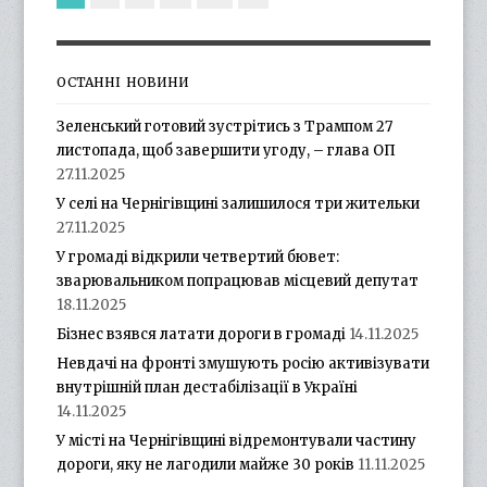
ОСТАННІ НОВИНИ
Зеленський готовий зустрітись з Трампом 27
листопада, щоб завершити угоду, – глава ОП
27.11.2025
У селі на Чернігівщині залишилося три жительки
27.11.2025
У громаді відкрили четвертий бювет:
зварювальником попрацював місцевий депутат
18.11.2025
Бізнес взявся латати дороги в громаді
14.11.2025
Невдачі на фронті змушують росію активізувати
внутрішній план дестабілізації в Україні
14.11.2025
У місті на Чернігівщині відремонтували частину
дороги, яку не лагодили майже 30 років
11.11.2025