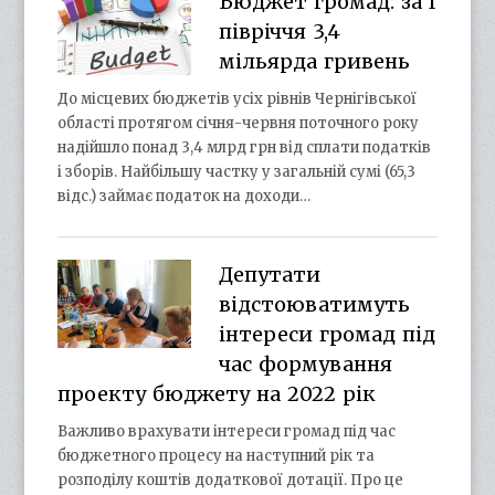
Бюджет громад: за І
півріччя 3,4
мільярда гривень
До місцевих бюджетів усіх рівнів Чернігівської
області протягом січня-червня поточного року
надійшло понад 3,4 млрд грн від сплати податків
і зборів. Найбільшу частку у загальній сумі (65,3
відс.) займає податок на доходи…
Депутати
відстоюватимуть
інтереси громад під
час формування
проекту бюджету на 2022 рік
Важливо врахувати інтереси громад під час
бюджетного процесу на наступний рік та
розподілу коштів додаткової дотації. Про це