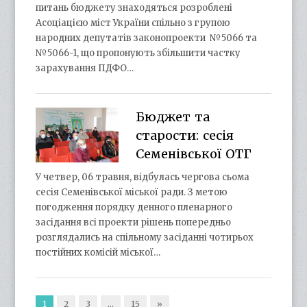
питань бюджету знаходяться розроблені
Асоціацією міст України спільно з групою
народних депутатів законопроекти №5066 та
№5066-1, що пропонують збільшити частку
зарахування ПДФО…
Бюджет та
старости: сесія
Семенівської ОТГ
У четвер, 06 травня, відбулась чергова сьома
сесія Семенівської міської ради. З метою
погодження порядку денного пленарного
засідання всі проекти рішень попередньо
розглядались на спільному засіданні чотирьох
постійних комісій міської…
1
2
3
…
15
»