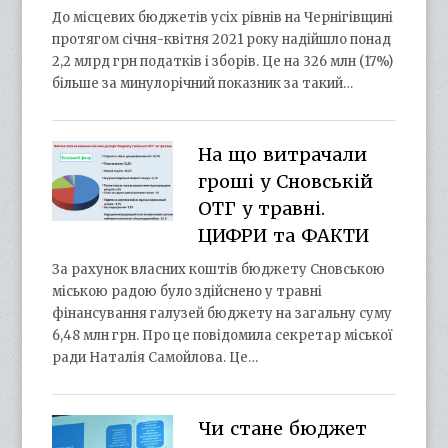
До місцевих бюджетів усіх рівнів на Чернігівщині
протягом січня-квітня 2021 року надійшло понад
2,2 млрд грн податків і зборів. Це на 326 млн (17%)
більше за минулорічний показник за такий…
На що витрачали
гроші у Сновській
ОТГ у травні.
ЦИФРИ та ФАКТИ
За рахунок власних коштів бюджету Сновською
міською радою було здійснено у травні
фінансування галузей бюджету на загальну суму
6,48 млн грн. Про це повідомила секретар міської
ради Наталія Самойлова. Це…
Чи стане бюджет