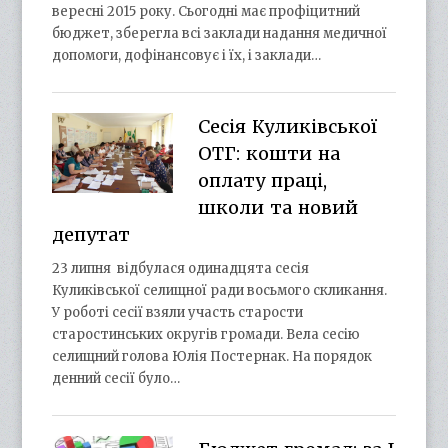
вересні 2015 року. Сьогодні має профіцитний
бюджет, зберегла всі заклади надання медичної
допомоги, дофінансовує і їх, і заклади…
Сесія Куликівської
ОТГ: кошти на
оплату праці,
школи та новий
депутат
23 липня відбулася одинадцята сесія
Куликівської селищної ради восьмого скликання.
У роботі сесії взяли участь старости
старостинських округів громади. Вела сесію
селищний голова Юлія Постернак. На порядок
денний сесії було…