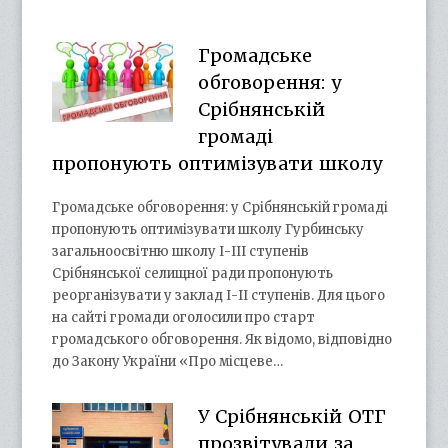
Громадське
обговорення: у
Срібнянській
громаді
пропонують оптимізувати школу
Громадське обговорення: у Срібнянській громаді
пропонують оптимізувати школу Гурбинську
загальноосвітню школу І-ІІІ ступенів
Срібнянської селищної ради пропонують
реорганізувати у заклад І-ІІ ступенів. Для цього
на сайті громади оголосили про старт
громадського обговорення. Як відомо, відповідно
до Закону України «Про місцеве…
У Срібнянській ОТГ
прозвітували за