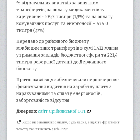
% від загальних видатків за винятком
трансфертів, на оплату медикаментів та
харчування- 109,3 тис.грн (1,9%) та на оплату
комунальних послуг та енергоносії – 434,0
тис.грн (7,7%).
Передано до районного бюджету
міжбюджетних трансфертів в сумі 1,412 млн на
утримання закладів бюджетної сфери та 221,4
тис.грн реверсної дотації до Державного
бюджету.
Протягом місяця забезпечували першочергове
фінансування видатків на заробітну плату з
нарахуваннями та оплату енергоносіїв,
заборгованість відсутня.
Джерело:
сайт Срібнянської ОТГ
Якщо ви знайшли помилку, будь ласка, виділіть фрагмент
тексту та натисніть
Ctrl+Enter
.