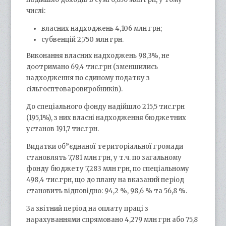
числі:
власних надходжень 4,106 млн грн;
субвенцій 2,750 млн грн.
Виконання власних надходжень 98,3%, не
доотримано 69,4 тис.грн (зменшились
надходження по єдиному податку з
сільгосптоваровиробників).
До спеціального фонду надійшло 215,5 тис.грн
(195,1%), з них власні надходження бюджетних
установ 191,7 тис.грн.
Видатки об”єднаної територіальної громади
становлять 7,781 млн грн, у т.ч. по загальному
фонду бюджету 7,283 млн грн, по спеціальному
498,4 тис.грн, що до плану на вказаний період
становить відповідно: 94,2 %, 98,6 % та 56,8 %.
За звітний період на оплату праці з
нарахуваннями спрямовано 4,279 млн грн або 75,8