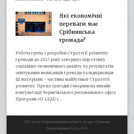
Які економічні
переваги має
Срібнянська
громада?
Робоча група з розробки Стратегії розвитку
громади до 2027 року завершує підготовку
соціально-економічного аналізу та результатів
опитування мешканців громади та підприємців.
Ці матеріали – частина майбутньої Стратегії
розвитку. Про це сьогодні говорили на онлайн
консультації Чернігівського регіонального офісу
Програми «U-LEAD з…
OTG.cn.ua | Інформаційний інтернет-ресурс «Громади
Чернігівщини» | 2016-2019