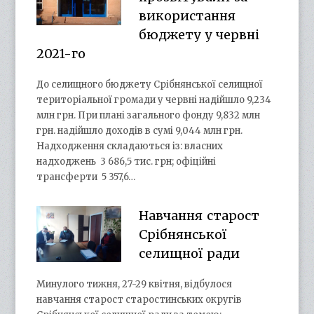
використання
бюджету у червні
2021-го
До селищного бюджету Срібнянської селищної
територіальної громади у червні надійшло 9,234
млн грн. При плані загального фонду 9,832 млн
грн. надійшло доходів в сумі 9,044 млн грн.
Надходження складаються із: власних
надходжень 3 686,5 тис. грн; офіційні
трансферти 5 357,6…
Навчання старост
Срібнянської
селищної ради
Минулого тижня, 27-29 квітня, відбулося
навчання старост старостинських округів