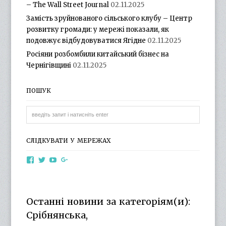
– The Wall Street Journal
02.11.2025
Замість зруйнованого сільського клубу – Центр
розвитку громади: у мережі показали, як
подовжує відбудовуватися Ягідне
02.11.2025
Росіяни розбомбили китайський бізнес на
Чернігівщині
02.11.2025
ПОШУК
СЛІДКУВАТИ У МЕРЕЖАХ
View
View
View
View
otg.cn.ua’s
otg_cn_ua’s
UCba73zK-
100218615561229778998’s
profile
profile
rSLD6mYyKjr45Ng’s
profile
on
on
profile
on
Facebook
Twitter
on
Google+
Останні новини за категоріям(и):
YouTube
Срібнянська,