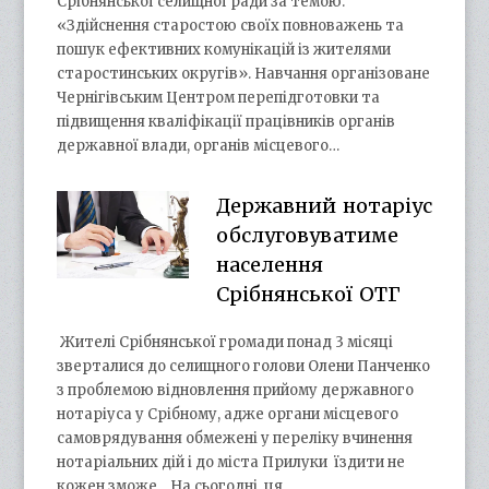
Срібнянської селищної ради за темою:
«Здійснення старостою своїх повноважень та
пошук ефективних комунікацій із жителями
старостинських округів». Навчання організоване
Чернігівським Центром перепідготовки та
підвищення кваліфікації працівників органів
державної влади, органів місцевого…
Державний нотаріус
обслуговуватиме
населення
Срібнянської ОТГ
Жителі Срібнянської громади понад 3 місяці
зверталися до селищного голови Олени Панченко
з проблемою відновлення прийому державного
нотаріуса у Срібному, адже органи місцевого
самоврядування обмежені у переліку вчинення
нотаріальних дій і до міста Прилуки їздити не
кожен зможе. На сьогодні ця…