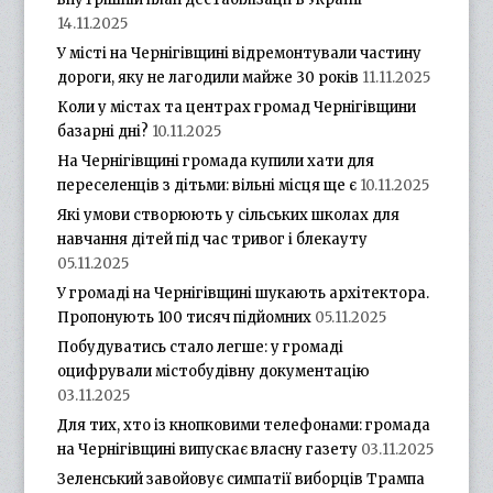
14.11.2025
У місті на Чернігівщині відремонтували частину
дороги, яку не лагодили майже 30 років
11.11.2025
Коли у містах та центрах громад Чернігівщини
базарні дні?
10.11.2025
На Чернігівщині громада купили хати для
переселенців з дітьми: вільні місця ще є
10.11.2025
Які умови створюють у сільських школах для
навчання дітей під час тривог і блекауту
05.11.2025
У громаді на Чернігівщині шукають архітектора.
Пропонують 100 тисяч підйомних
05.11.2025
Побудуватись стало легше: у громаді
оцифрували містобудівну документацію
03.11.2025
Для тих, хто із кнопковими телефонами: громада
на Чернігівщині випускає власну газету
03.11.2025
Зеленський завойовує симпатії виборців Трампа