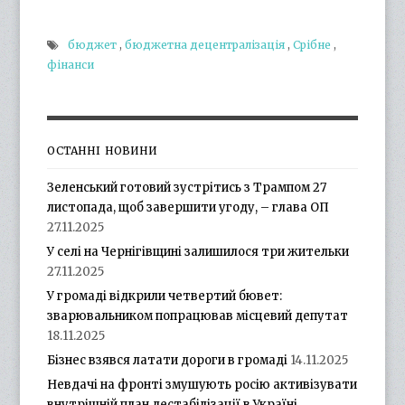
бюджет
,
бюджетна децентралізація
,
Срібне
,
фінанси
ОСТАННІ НОВИНИ
Зеленський готовий зустрітись з Трампом 27
листопада, щоб завершити угоду, – глава ОП
27.11.2025
У селі на Чернігівщині залишилося три жительки
27.11.2025
У громаді відкрили четвертий бювет:
зварювальником попрацював місцевий депутат
18.11.2025
Бізнес взявся латати дороги в громаді
14.11.2025
Невдачі на фронті змушують росію активізувати
внутрішній план дестабілізації в Україні