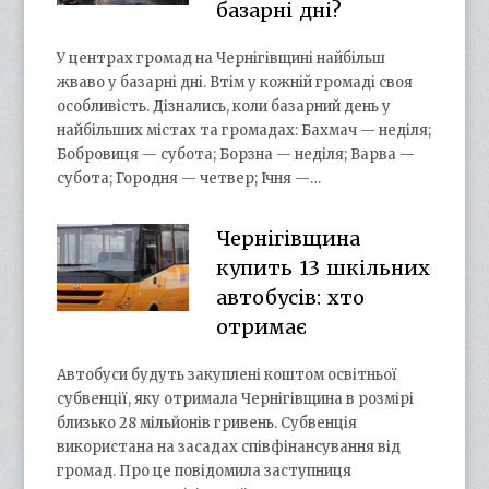
базарні дні?
У центрах громад на Чернігівщині найбільш
жваво у базарні дні. Втім у кожній громаді своя
особливість. Дізнались, коли базарний день у
найбільших містах та громадах: Бахмач — неділя;
Бобровиця — субота; Борзна — неділя; Варва —
субота; Городня — четвер; Ічня —…
Чернігівщина
купить 13 шкільних
автобусів: хто
отримає
Автобуси будуть закуплені коштом освітньої
субвенції, яку отримала Чернігівщина в розмірі
близько 28 мільйонів гривень. Субвенція
використана на засадах співфінансування від
громад. Про це повідомила заступниця