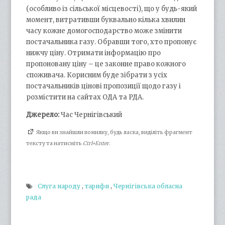
(особливо із сільської місцевості), що у будь-який
момент, витративши буквально кілька хвилин
часу кожне домогосподарство може змінити
постачальника газу. Обравши того, хто пропонує
нижчу ціну. Отримати інформацію про
пропоновану ціну – це законне право кожного
споживача. Корисним буде зібрати з усіх
постачальників цінові пропозиції щодо газу і
розмістити на сайтах ОДА та РДА.
Джерело:
Час Чернігівський
Якщо ви знайшли помилку, будь ласка, виділіть фрагмент
тексту та натисніть
Ctrl+Enter
.
Слуга народу
,
тарифи
,
Чернігівська обласна
рада