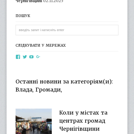
Чернігівщині
02.11.2025
ПОШУК
СЛІДКУВАТИ У МЕРЕЖАХ
View
View
View
View
otg.cn.ua’s
otg_cn_ua’s
UCba73zK-
100218615561229778998’s
profile
profile
rSLD6mYyKjr45Ng’s
profile
on
on
profile
on
Facebook
Twitter
on
Google+
Останні новини за категоріям(и):
YouTube
Влада, Громади,
Коли у містах та
центрах громад
Чернігівщини