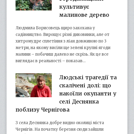
культивує
малинове дерево
Людмила Борисовець щиро закохана у
садівництво. Вирощує різні диковинки, але от
хитромудре сплетіння з ліан довжиною по 3
метри, на якому висіли ще зелені крупні ягоди
малини – побачиш далеко не скрізь. Як це все
виглядає в реальності – показав…
Людські трагедії та
скалічені долі: що
накоїли окупанти у
селі Деснянка
поблизу Чернігова
З села Деснянка добре видно околиці міста
Чернігів. На початку березня сюди зайшли