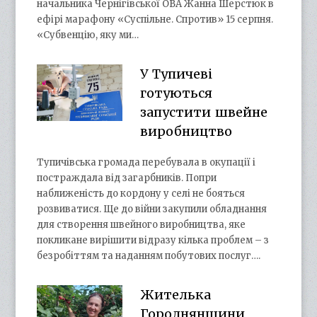
начальника Чернігівської ОВА Жанна Шерстюк в
ефірі марафону «Суспільне. Спротив» 15 серпня.
«Субвенцію, яку ми…
У Тупичеві
готуються
запустити швейне
виробництво
Тупичівська громада перебувала в окупації і
постраждала від загарбників. Попри
наближеність до кордону у селі не бояться
розвиватися. Ще до війни закупили обладнання
для створення швейного виробництва, яке
покликане вирішити відразу кілька проблем – з
безробіттям та наданням побутових послуг….
Жителька
Городнянщини