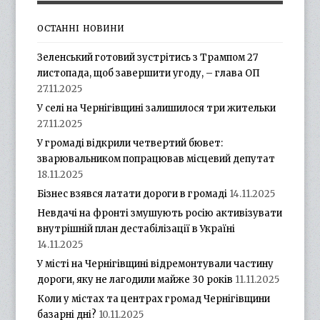
ОСТАННІ НОВИНИ
Зеленський готовий зустрітись з Трампом 27
листопада, щоб завершити угоду, – глава ОП
27.11.2025
У селі на Чернігівщині залишилося три жительки
27.11.2025
У громаді відкрили четвертий бювет:
зварювальником попрацював місцевий депутат
18.11.2025
Бізнес взявся латати дороги в громаді
14.11.2025
Невдачі на фронті змушують росію активізувати
внутрішній план дестабілізації в Україні
14.11.2025
У місті на Чернігівщині відремонтували частину
дороги, яку не лагодили майже 30 років
11.11.2025
Коли у містах та центрах громад Чернігівщини
базарні дні?
10.11.2025