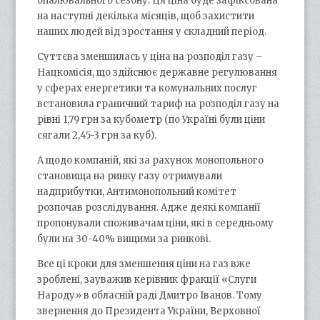
опалювального сезону. Ця ціна буде зафіксована
на наступні декілька місяців, щоб захистити
наших людей від зростання у складний період.
Суттєва зменшилась у ціна на розподіл газу –
Нацкомісія, що здійснює державне регулювання
у сферах енергетики та комунальних послуг
встановила граничний тариф на розподіл газу на
рівні 1,79 грн за кубометр (по Україні були ціни
сягали 2,45-3 грн за куб).
А щодо компаній, які за рахунок монопольного
становища на ринку газу отримували
надприбутки, Антимонопольний комітет
розпочав розслідування. Адже деякі компанії
пропонували споживачам ціни, які в середньому
були на 30-40% вищими за ринкові.
Все ці кроки для зменшення ціни на газ вже
зроблені, зауважив керівник фракції «Слуги
Народу» в обласній раді Дмитро Іванов. Тому
звернення до Президента України, Верховної