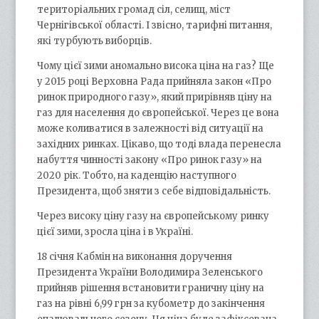
територіальних громад сіл, селищ, міст
Чернігівської області. І звісно, тарифні питання,
які турбують виборців.
Чому цієї зими аномально висока ціна на газ? Ще
у 2015 році Верховна Рада прийняла закон «Про
ринок природного газу», який прирівняв ціну на
газ для населення до європейської. Через це вона
може коливатися в залежності від ситуації на
західних ринках. Цікаво, що тоді влада перенесла
набуття чинності закону «Про ринок газу» на
2020 рік. Тобто, на каденцію наступного
Президента, щоб зняти з себе відповідальність.
Через високу ціну газу на європейському ринку
цієї зими, зросла ціна і в Україні.
18 січня Кабмін на виконання доручення
Президента України Володимира Зеленського
прийняв рішення встановити граничну ціну на
газ на рівні 6,99 грн за кубометр до закінчення