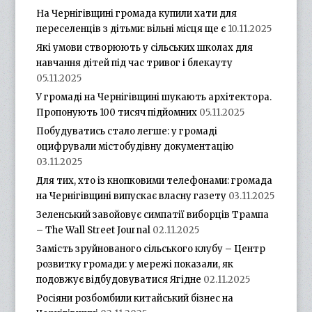
На Чернігівщині громада купили хати для
переселенців з дітьми: вільні місця ще є
10.11.2025
Які умови створюють у сільських школах для
навчання дітей під час тривог і блекауту
05.11.2025
У громаді на Чернігівщині шукають архітектора.
Пропонують 100 тисяч підйомних
05.11.2025
Побудуватись стало легше: у громаді
оцифрували містобудівну документацію
03.11.2025
Для тих, хто із кнопковими телефонами: громада
на Чернігівщині випускає власну газету
03.11.2025
Зеленський завойовує симпатії виборців Трампа
– The Wall Street Journal
02.11.2025
Замість зруйнованого сільського клубу – Центр
розвитку громади: у мережі показали, як
подовжує відбудовуватися Ягідне
02.11.2025
Росіяни розбомбили китайський бізнес на