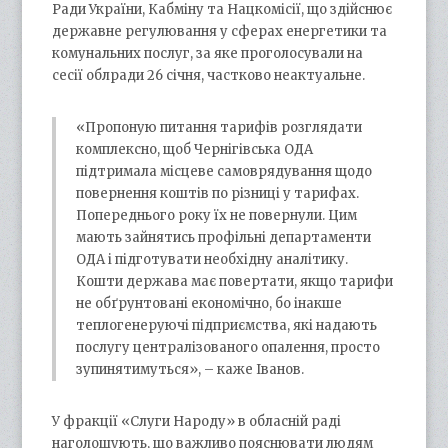
Ради України, Кабміну та Нацкомісії, що здійснює
державне регулювання у сферах енергетики та
комунальних послуг, за яке проголосували на
сесії облради 26 січня, частково неактуальне.
«Пропоную питання тарифів розглядати
комплексно, щоб Чернігівська ОДА
підтримала місцеве самоврядування щодо
повернення коштів по різниці у тарифах.
Попереднього року їх не повернули. Цим
мають зайнятись профільні департаменти
ОДА і підготувати необхідну аналітику.
Кошти держава має повертати, якщо тарифи
не обґрунтовані економічно, бо інакше
теплогенеруючі підприємства, які надають
послугу централізованого опалення, просто
зупинятимуться», – каже Іванов.
У фракції «Слуги Народу» в обласній раді
наголошують, що важливо пояснювати людям