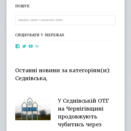
ПОШУК
СЛІДКУВАТИ У МЕРЕЖАХ
View
View
View
View
otg.cn.ua’s
otg_cn_ua’s
UCba73zK-
100218615561229778998’s
profile
profile
rSLD6mYyKjr45Ng’s
profile
on
on
profile
on
Facebook
Twitter
on
Google+
Останні новини за категоріям(и):
YouTube
Седнівська,
У Седнівській ОТГ
на Чернігівщині
продовжують
чубитись через