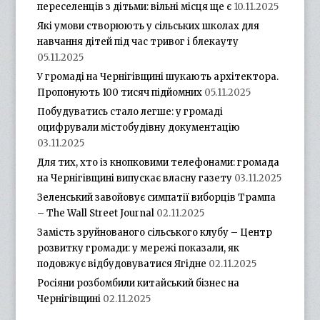
переселенців з дітьми: вільні місця ще є
10.11.2025
Які умови створюють у сільських школах для
навчання дітей під час тривог і блекауту
05.11.2025
У громаді на Чернігівщині шукають архітектора.
Пропонують 100 тисяч підйомних
05.11.2025
Побудуватись стало легше: у громаді
оцифрували містобудівну документацію
03.11.2025
Для тих, хто із кнопковими телефонами: громада
на Чернігівщині випускає власну газету
03.11.2025
Зеленський завойовує симпатії виборців Трампа
– The Wall Street Journal
02.11.2025
Замість зруйнованого сільського клубу – Центр
розвитку громади: у мережі показали, як
подовжує відбудовуватися Ягідне
02.11.2025
Росіяни розбомбили китайський бізнес на
Чернігівщині
02.11.2025