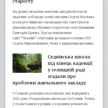
старосту
На думку місцевих жителів, шкурні інтереси
окремих осіб щодо землі змусили Сергія Маслова
всупереч чинному законодавству заветувати
рішення щодо обрання старостою села Макишин
Григорія Кряжа. Про це повідомляє
сайт “Челайн”. «Питання до нашого голови ОТГ
Сергія Миколайовича. Чому у вирішенні питання…
Седнівська школа:
під кінець каденції
у селищній раді
згадали про
проблеми навчального закладу
У Седневі розвалюється школа, яку відкрили у
2012 році. Розрахована школа на 240 учнів. Тепла,
з туалетами всередині, з хорошим ремонтом.