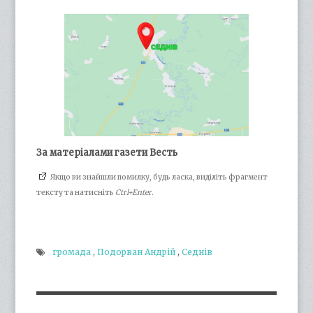
За матеріалами газети Весть
Якщо ви знайшли помилку, будь ласка, виділіть фрагмент
тексту та натисніть
Ctrl+Enter
.
громада
,
Подорван Андрій
,
Седнів