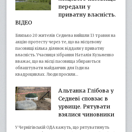
передали у
приватну власність.
ВІДЕО
Близько 20 жителів Седнева вийшли 13 травня на
акцію протесту через те, що на місцевому
пасовищі кілька ділянок віддали у приватну
власність. Учасниця зібрання Наталія Кузьменко
вважає, що на місці пасовища збираються
облаштувати майданчик для їзди на
квадроциклах. Люди просили…
Альтанка Глібова у
Седневі сповзає в
урвище. Рятувати
взялися чиновники
У Чернігівській ОДА кажуть, що рятуватимуть