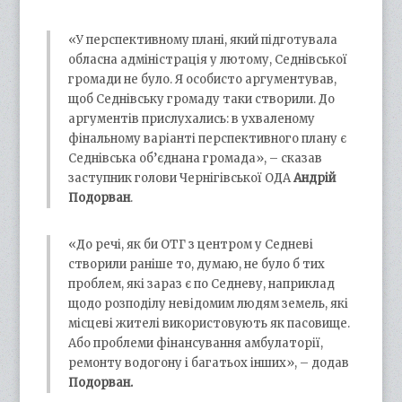
«У перспективному плані, який підготувала
обласна адміністрація у лютому, Седнівської
громади не було. Я особисто аргументував,
щоб Седнівську громаду таки створили. До
аргументів прислухались: в ухваленому
фінальному варіанті перспективного плану є
Седнівська об’єднана громада», – сказав
заступник голови Чернігівської ОДА
Андрій
Подорван
.
«До речі, як би ОТГ з центром у Седневі
створили раніше то, думаю, не було б тих
проблем, які зараз є по Седневу, наприклад
щодо розподілу невідомим людям земель, які
місцеві жителі використовують як пасовище.
Або проблеми фінансування амбулаторії,
ремонту водогону і багатьох інших», – додав
Подорван.