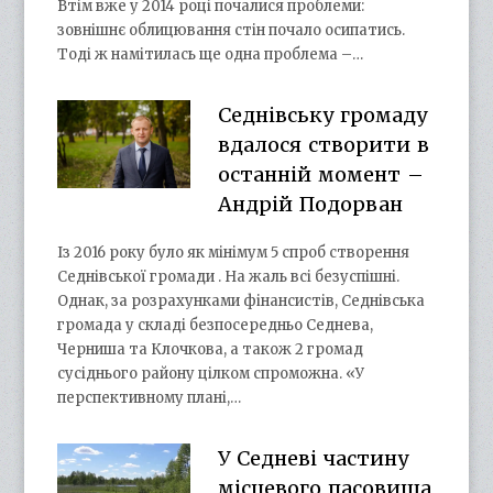
Втім вже у 2014 році почалися проблеми:
зовнішнє облицювання стін почало осипатись.
Тоді ж намітилась ще одна проблема –…
Седнівську громаду
вдалося створити в
останній момент –
Андрій Подорван
Із 2016 року було як мінімум 5 спроб створення
Седнівської громади . На жаль всі безуспішні.
Однак, за розрахунками фінансистів, Седнівська
громада у складі безпосередньо Седнева,
Черниша та Клочкова, а також 2 громад
сусіднього району цілком спроможна. «У
перспективному плані,…
У Седневі частину
місцевого пасовища