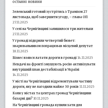
ОСТАННІ НОВИНИ
Зеленський готовий зустрітись з Трампом 27
листопада, щоб завершити угоду, – глава ОП
27.11.2025
У селі на Чернігівщині залишилося три жительки
27.11.2025
У громаді відкрили четвертий бювет:
зварювальником попрацював місцевий депутат
18.11.2025
Бізнес взявся латати дороги в громаді
14.11.2025
Невдачі на фронті змушують росію активізувати
внутрішній план дестабілізації в Україні
14.11.2025
У місті на Чернігівщині відремонтували частину
дороги, яку не лагодили майже 30 років
11.11.2025
Коли у містах та центрах громад Чернігівщини
базарні дні?
10.11.2025
На Чернігівщині громада купили хати для