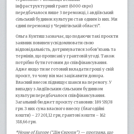
інфраструктурний грант (6000 євро)
передбачалося лише 3 переможці, і авдіївський
сільський будинок культури став одним із них. Ми
єдині переможці у Чернігівській області”.
Ольга Кунтиш зазначає, що подаючи такі проєкти
заявник повинен усвідомлювати свою
відповідальність, дотримуватися зобов’язань та
термінів, що прописані у грантовій угоді. Також
потрібно бути готовим до співфінансування.
Адже якщо ти не готовий вкладати гроші у свій
проєкт, то чому він має зацікавити донора.
Власний внесок підвищує шанси на перемогу. У
випадку з Авдіївським сільським будинком
культури передбачалося співфінансування.
Загальний бюджет проєкту становив: 189 519,78
грн. З них сума власного внеску (благодійні
кошти) – 27 201,12 грн, грантові кошти – 162
318,66 грн.
*House of Europe (“Дім Європи”) — програма, що