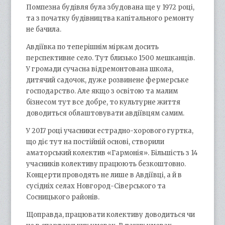
Помпезна будівля була збудована ще у 1972 році,
та з початку будівництва капітального ремонту
не бачила.
Авдіївка по теперішнім міркам досить
перспективне село. Тут близько 1500 мешканців.
У громади сучасна відремонтована школа,
дитячий садочок, дуже розвинене фермерське
господарство. Але якщо з освітою та малим
бізнесом тут все добре, то культурне життя
доводиться облаштовувати авдіївцям самим.
У 2017 році учасники естрадно-хорового гуртка,
що діє тут на постійній основі, створили
аматорський колектив «Гармонія». Більшість з 14
учасників колективу працюють безкоштовно.
Концерти проводять не лише в Авдіївці, а й в
сусідніх селах Новгород-Сіверського та
Сосницького районів.
Щоправда, працювати колективу доводиться чи