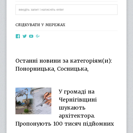
СЛІДКУВАТИ У МЕРЕЖАХ
View
View
View
View
otg.cn.ua’s
otg_cn_ua’s
UCba73zK-
100218615561229778998’s
profile
profile
rSLD6mYyKjr45Ng’s
profile
on
on
profile
on
Facebook
Twitter
on
Google+
Останні новини за категоріям(и):
YouTube
Понорницька, Сосницька,
У громаді на
Чернігівщині
шукають
архітектора.
Пропонують 100 тисяч підйомних