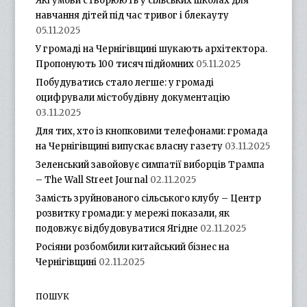
Які умови створюють у сільських школах для
навчання дітей під час тривог і блекауту
05.11.2025
У громаді на Чернігівщині шукають архітектора.
Пропонують 100 тисяч підйомних
05.11.2025
Побудуватись стало легше: у громаді
оцифрували містобудівну документацію
03.11.2025
Для тих, хто із кнопковими телефонами: громада
на Чернігівщині випускає власну газету
03.11.2025
Зеленський завойовує симпатії виборців Трампа
– The Wall Street Journal
02.11.2025
Замість зруйнованого сільського клубу – Центр
розвитку громади: у мережі показали, як
подовжує відбудовуватися Ягідне
02.11.2025
Росіяни розбомбили китайський бізнес на
Чернігівщині
02.11.2025
ПОШУК