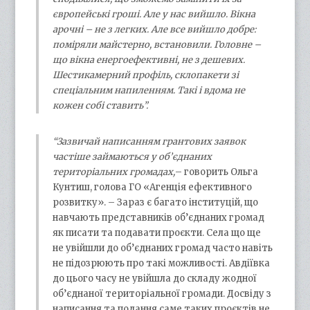
європейські гроші. Але у нас вийшло. Вікна
арочні – не з легких. Але все вийшло добре:
поміряли майстерно, встановили. Головне –
що вікна енергоефективні, не з дешевих.
Шестикамерний профіль, склопакети зі
спеціальним напиленням. Такі і вдома не
кожен собі ставить”.
“Зазвичай написанням грантових заявок
частіше займаються у об’єднаних
територіальних громадах,
– говорить Ольга
Кунтиш, голова ГО «Агенція ефективного
розвитку». – Зараз є багато інституцій, що
навчають представників об’єднаних громад
як писати та подавати проєкти. Села що ще
не увійшли до об’єднаних громад часто навіть
не підозрюють про такі можливості. Авдіївка
до цього часу не увійшла до складу жодної
об’єднаної територіальної громади. Досвіду з
написання та подання саме таких проєктів не