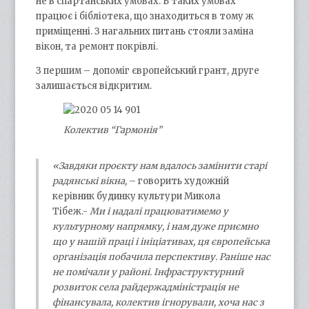
не в спартанських умовах. В таких умовах
працює і бібліотека, що знаходиться в тому ж
приміщенні. З нагальних питань стояли заміна
вікон, та ремонт покрівлі.
З першим – допоміг європейський грант, друге
залишається відкритим.
Колектив “Гармонія”
«Завдяки проєкту нам вдалось замінити старі
радянські вікна,
– говорить художній
керівник будинку культури Микола
Тібеж.-
Ми і надалі працюватимемо у
культурному напрямку, і нам дуже приємно
що у нашій праці і ініціативах, ця європейська
організація побачила перспективу.
Раніше нас
не помічали у районі. Інфраструктурний
розвиток села райдержадміністрація не
фінансувала, колектив ігнорували, хоча нас з