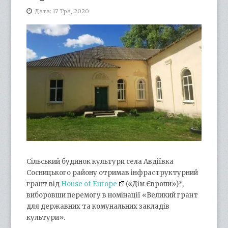
Дата: 17 Тра, 2020
Cільський будинок культури села Авдіївка
Сосницького району отримав інфраструктурний
грант від
House of Europe
(«Дім Європи»)*,
виборовши перемогу в номінації «Великий грант
для державних та комунальних закладів
культури».