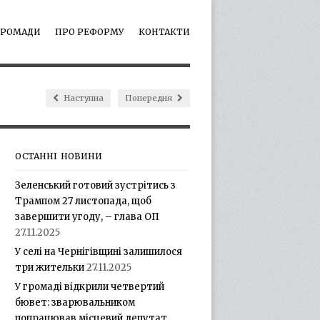
ГРОМАДИ
ПРО РЕФОРМУ
КОНТАКТИ
Наступна
Попередня
ОСТАННІ НОВИНИ
Зеленський готовий зустрітись з
Трампом 27 листопада, щоб
завершити угоду, – глава ОП
27.11.2025
У селі на Чернігівщині залишилося
три жительки
27.11.2025
У громаді відкрили четвертий
бювет: зварювальником
попрацював місцевий депутат