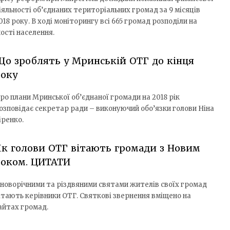
іяльності об’єднаних територіальних громад за 9 місяців
018 року. В ході моніторингу всі 665 громад розподіли на
ості населення.
о зроблять у Мринській ОТГ до кінця
року
ро плани Мринської об’єднаної громади на 2018 рік
озповідає секретар ради – виконуючий обо’язки голови Ніна
іренко.
к голови ОТГ вітають громади з Новим
роком. ЦИТАТИ
 новорічними та різдвяними святами жителів своїх громад
ітають керівники ОТГ. Святкові звернення вміщено на
айтах громад.