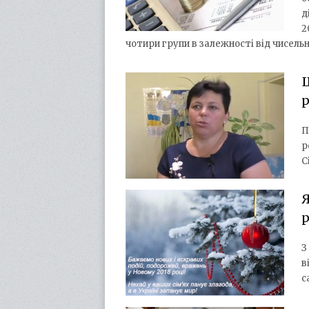
д
2
чотири групи в залежності від чисельн
Щ
П
р
С
Я
З
в
с