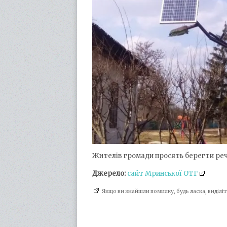
Жителів громади просять берегти реч
Джерело:
сайт Мринської ОТГ
Якщо ви знайшли помилку, будь ласка, виділ