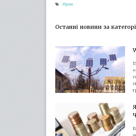
Мрин
Останні новини за категор
W
1
«
с
с
г
Ч
Е
о