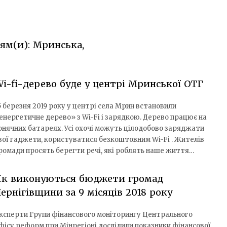
іям(и): Мринська,
i-fi-дерево буде у центрі Мринської ОТГ
5 березня 2019 року у центрі села Мрин встановили
енергетичне дерево» з Wi-Fi і зарядкою. Дерево працює на
онячних батареях. Усі охочі можуть цілодобово заряджати
вої гаджети, користуватися безкоштовним Wi-Fi . Жителів
ромади просять берегти речі, які роблять наше життя…
Як виконуються бюджети громад
ернігівщини за 9 місяців 2018 року
ксперти Групи фінансового моніторингу Центрального
фісу реформ при Мінрегіоні дослідили показники фінансової