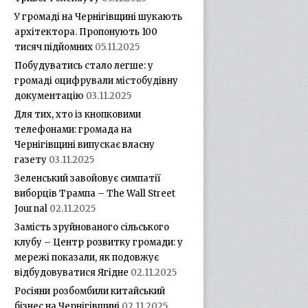
У громаді на Чернігівщині шукають
архітектора. Пропонують 100
тисяч підйомних
05.11.2025
Побудуватись стало легше: у
громаді оцифрували містобудівну
документацію
03.11.2025
Для тих, хто із кнопковими
телефонами: громада на
Чернігівщині випускає власну
газету
03.11.2025
Зеленський завойовує симпатії
виборців Трампа – The Wall Street
Journal
02.11.2025
Замість зруйнованого сільського
клубу – Центр розвитку громади: у
мережі показали, як подовжує
відбудовуватися Ягідне
02.11.2025
Росіяни розбомбили китайський
бізнес на Чернігівщині
02.11.2025