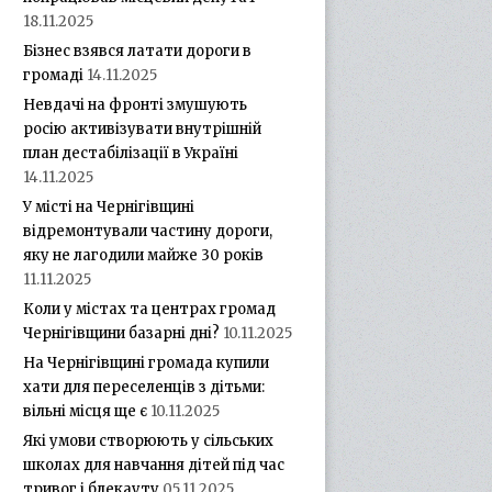
18.11.2025
Бізнес взявся латати дороги в
громаді
14.11.2025
Невдачі на фронті змушують
росію активізувати внутрішній
план дестабілізації в Україні
14.11.2025
У місті на Чернігівщині
відремонтували частину дороги,
яку не лагодили майже 30 років
11.11.2025
Коли у містах та центрах громад
Чернігівщини базарні дні?
10.11.2025
На Чернігівщині громада купили
хати для переселенців з дітьми:
вільні місця ще є
10.11.2025
Які умови створюють у сільських
школах для навчання дітей під час
тривог і блекауту
05.11.2025