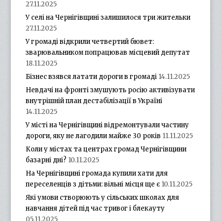
27.11.2025
У селі на Чернігівщині залишилося три жительки
27.11.2025
У громаді відкрили четвертий бювет:
зварювальником попрацював місцевий депутат
18.11.2025
Бізнес взявся латати дороги в громаді
14.11.2025
Невдачі на фронті змушують росію активізувати
внутрішній план дестабілізації в Україні
14.11.2025
У місті на Чернігівщині відремонтували частину
дороги, яку не лагодили майже 30 років
11.11.2025
Коли у містах та центрах громад Чернігівщини
базарні дні?
10.11.2025
На Чернігівщині громада купили хати для
переселенців з дітьми: вільні місця ще є
10.11.2025
Які умови створюють у сільських школах для
навчання дітей під час тривог і блекауту
05.11.2025