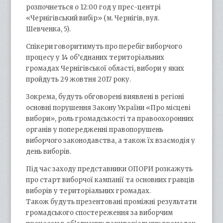
розпочнеться о 12:00 год у прес-центрі
«Чернігівський вибір» (м. Чернігів, вул.
Шевченка, 5).
Спікери говоритимуть про перебіг виборчого
процесу у 14 об’єднаних територіальних
громадах Чернігівської області, вибори у яких
пройдуть 29 жовтня 2017 року.
Зокрема, будуть обговорені виявлені в регіоні
основні порушення Закону України «Про місцеві
вибори», роль громадськості та правоохоронних
органів у попередженні правопорушень
виборчого законодавства, а також їх взаємодія у
день виборів.
Під час заходу представники ОПОРИ розкажуть
про старт виборчої кампанії та основних гравців
виборів у територіальних громадах.
Також будуть презентовані проміжні результати
громадського спостереження за виборчим