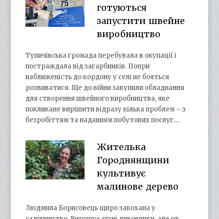
готуються
запустити швейне
виробництво
Тупичівська громада перебувала в окупації і
постраждала від загарбників. Попри
наближеність до кордону у селі не бояться
розвиватися. Ще до війни закупили обладнання
для створення швейного виробництва, яке
покликане вирішити відразу кілька проблем – з
безробіттям та наданням побутових послуг….
Жителька
Городнянщини
культивує
малинове дерево
Людмила Борисовець щиро закохана у
садівництво. Вирощує різні диковинки, але от