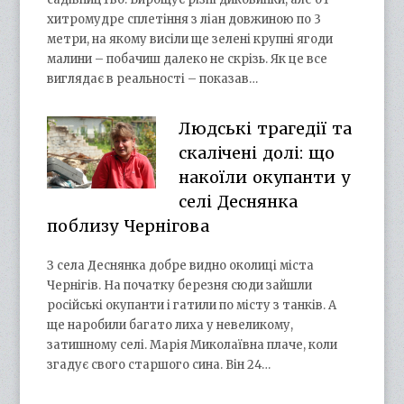
хитромудре сплетіння з ліан довжиною по 3
метри, на якому висіли ще зелені крупні ягоди
малини – побачиш далеко не скрізь. Як це все
виглядає в реальності – показав…
Людські трагедії та
скалічені долі: що
накоїли окупанти у
селі Деснянка
поблизу Чернігова
З села Деснянка добре видно околиці міста
Чернігів. На початку березня сюди зайшли
російські окупанти і гатили по місту з танків. А
ще наробили багато лиха у невеликому,
затишному селі. Марія Миколаївна плаче, коли
згадує свого старшого сина. Він 24…