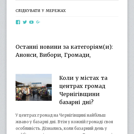
СЛІДКУВАТИ У МЕРЕЖАХ
View
View
View
View
otg.cn.ua’s
otg_cn_ua’s
UCba73zK-
100218615561229778998’s
profile
profile
rSLD6mYyKjr45Ng’s
profile
on
on
profile
on
Facebook
Twitter
on
Google+
Останні новини за категоріям(и):
YouTube
Анонси, Вибори, Громади,
Коли у містах та
центрах громад
Чернігівщини
базарні дні?
У центрах громад на Чернігівщині найбільш
жваво у базарні дні. Втім у кожній громаді своя
особливість. Дізнались, коли базарний день у