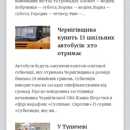
найбільших містах та громадах: Бахмач — неділя;
Бобровиця — субота; Борзна — неділя; Варва —
субота; Городня — четвер; Ічня —…
Чернігівщина
купить 13 шкільних
автобусів: хто
отримає
Автобуси будуть закуплені коштом освітньої
субвенції, яку отримала Чернігівщина в розмірі
близько 28 мільйонів гривень. Субвенція
використана на засадах співфінансування від
громад. Про це повідомила заступниця
начальника Чернігівської ОВА Жанна Шерстюк в
ефірі марафону «Суспільне. Спротив» 15 серпня.
«Субвенцію, яку ми…
У Тупичеві