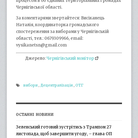
процесом в об’єднаних територіальних громадах
Чернігівської області.
За коментарями звертайтеся: Висіканець
Наталія, координаторка громадського
спостереження за виборами у Чернігівській
області, тел.: 0679309966, email:
vysikanetsn@gmail.com
Джерело:
Чернігівський монітор
вибори
,
Децентралізація
,
ОТГ
ОСТАННІ НОВИНИ
Зеленський готовий зустрітись з Трампом 27
листопада, щоб завершити угоду, – глава ОП