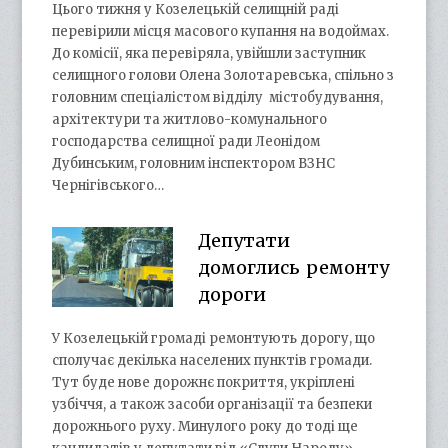
Цього тижня у Козелецькій селищній раді
перевірили місця масового купання на водоймах.
До комісії, яка перевіряла, увійшли заступник
селищного голови Олена Золотаревська, спільно з
головним спеціалістом відділу містобудування,
архітектури та житлово-комунального
господарства селищної ради Леонідом
Дубинським, головним інспектором ВЗНС
Чернігівського…
Депутати
домоглись ремонту
дороги
У Козелецькій громаді ремонтують дорогу, що
сполучає декілька населених пунктів громади.
Тут буде нове дорожнє покриття, укріплені
узбіччя, а також засоби організації та безпеки
дорожнього руху. Минулого року до тоді ще