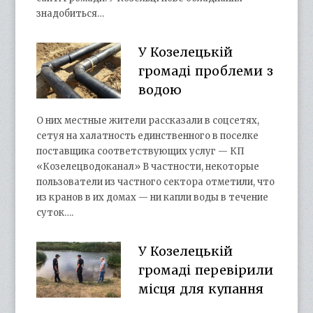
знадобиться…
У Козелецькій
громаді проблеми з
водою
О них местные жители рассказали в соцсетях,
сетуя на халатность единственного в поселке
поставщика соответствующих услуг — КП
«Козелецводоканал» В частности, некоторые
пользователи из частного сектора отметили, что
из кранов в их домах — ни капли воды в течение
суток….
У Козелецькій
громаді перевірили
місця для купання