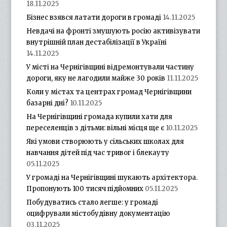
18.11.2025
Бізнес взявся латати дороги в громаді
14.11.2025
Невдачі на фронті змушують росію активізувати
внутрішній план дестабілізації в Україні
14.11.2025
У місті на Чернігівщині відремонтували частину
дороги, яку не лагодили майже 30 років
11.11.2025
Коли у містах та центрах громад Чернігівщини
базарні дні?
10.11.2025
На Чернігівщині громада купили хати для
переселенців з дітьми: вільні місця ще є
10.11.2025
Які умови створюють у сільських школах для
навчання дітей під час тривог і блекауту
05.11.2025
У громаді на Чернігівщині шукають архітектора.
Пропонують 100 тисяч підйомних
05.11.2025
Побудуватись стало легше: у громаді
оцифрували містобудівну документацію
03.11.2025