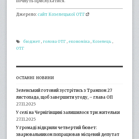
почнуть прислухатися.
Джерело:
сайт Козелецької ОТГ
бюджет
,
голова ОТГ
,
економіка
,
Козелець
,
ОТГ
ОСТАННІ НОВИНИ
Зеленський готовий зустрітись з Трампом 27
листопада, щоб завершити угоду, – глава ОП
27.11.2025
У селі на Чернігівщині залишилося три жительки
27.11.2025
У громаді відкрили четвертий бювет:
зварювальником попрацював місцевий депутат