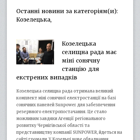
Facebook
Twitter
on
Google+
Останні новини за категоріям(и):
YouTube
Козелецька,
Козелецька
селищна рада має
міні сонячну
станцію для
екстрених випадків
Козелецька селищна рада отримала великий
комплект міні сонячної електростанції на базі
сонячних панелей Sunpower для забезпечення
резервного електропостачання. Це стало
можливим завдяки Агенції регіонального
розвитку Чернігівської області та
представництву компанії SUNPOWER, йдеться на
сайті громади. У Козельці нове обладнання