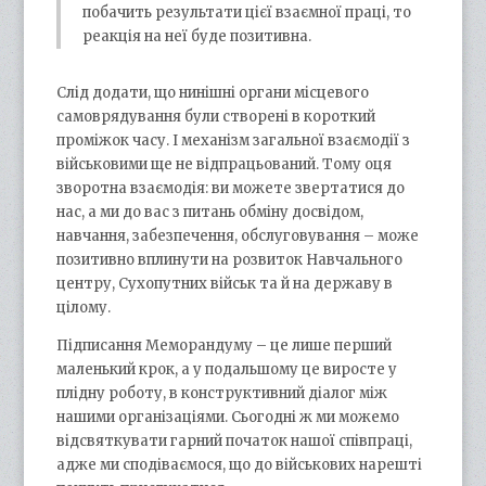
побачить результати цієї взаємної праці, то
реакція на неї буде позитивна.
Слід додати, що нинішні органи місцевого
самоврядування були створені в короткий
проміжок часу. І механізм загальної взаємодії з
військовими ще не відпрацьований. Тому оця
зворотна взаємодія: ви можете звертатися до
нас, а ми до вас з питань обміну досвідом,
навчання, забезпечення, обслуговування – може
позитивно вплинути на розвиток Навчального
центру, Сухопутних військ та й на державу в
цілому.
Підписання Меморандуму – це лише перший
маленький крок, а у подальшому це виросте у
плідну роботу, в конструктивний діалог між
нашими організаціями. Сьогодні ж ми можемо
відсвяткувати гарний початок нашої співпраці,
адже ми сподіваємося, що до військових нарешті