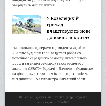
кандидатів у депутати від «Слуги Народу»
звернулись місцеві жителі…
У Козелецькій
громаді
влаштовують нове
дорожнє покриття
На виконання програми Президента України
«Велике будівництво» ведуться роботи з
поточного середнього ремонту автомобільної
дороги загального користування місцевого
значення О250704 Горбачі – Патюти – Ставиське
на ділянці км 0+000 – км 16+200. Протяжність
цієї ділянки — 5,3 кілометра. Загальний обсяг…
OTG.cn.ua | Інформаційний інтернет-ресурс «Громади
Чернігівщини» | 2016-2019