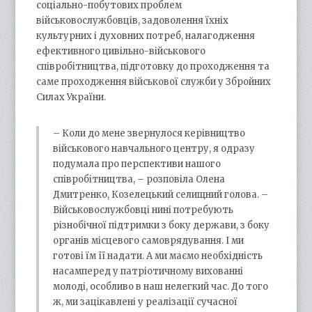
соціально-побутових проблем
військовослужбовців, задоволення їхніх
культурних і духовних потреб, налагодження
ефективного цивільно-військового
співробітництва, підготовку до проходження та
саме проходження військової служби у Збройних
Силах України.
– Коли до мене звернулося керівництво
військового навчального центру, я одразу
подумала про перспективи нашого
співробітництва, – розповіла Олена
Дмитренко, Козелецький селищний голова. –
Військовослужбовці нині потребують
різнобічної підтримки з боку держави, з боку
органів місцевого самоврядування. І ми
готові їм її надати. А ми маємо необхідність
насамперед у патріотичному вихованні
молоді, особливо в наш нелегкий час. До того
ж, ми зацікавлені у реалізації сучасної