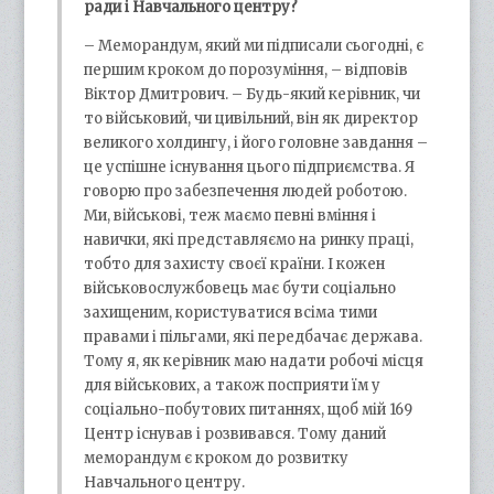
ради і Навчального центру?
– Меморандум, який ми підписали сьогодні, є
першим кроком до порозуміння, – відповів
Віктор Дмитрович. – Будь-який керівник, чи
то військовий, чи цивільний, він як директор
великого холдингу, і його головне завдання –
це успішне існування цього підприємства. Я
говорю про забезпечення людей роботою.
Ми, військові, теж маємо певні вміння і
навички, які представляємо на ринку праці,
тобто для захисту своєї країни. І кожен
військовослужбовець має бути соціально
захищеним, користуватися всіма тими
правами і пільгами, які передбачає держава.
Тому я, як керівник маю надати робочі місця
для військових, а також посприяти їм у
соціально-побутових питаннях, щоб мій 169
Центр існував і розвивався. Тому даний
меморандум є кроком до розвитку
Навчального центру.