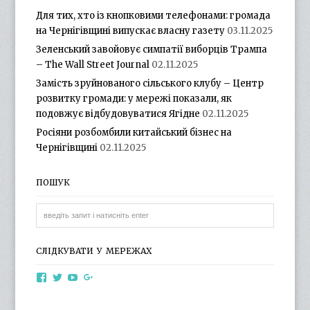
Для тих, хто із кнопковими телефонами: громада
на Чернігівщині випускає власну газету
03.11.2025
Зеленський завойовує симпатії виборців Трампа
– The Wall Street Journal
02.11.2025
Замість зруйнованого сільського клубу – Центр
розвитку громади: у мережі показали, як
подовжує відбудовуватися Ягідне
02.11.2025
Росіяни розбомбили китайський бізнес на
Чернігівщині
02.11.2025
ПОШУК
СЛІДКУВАТИ У МЕРЕЖАХ
View
View
View
View
otg.cn.ua’s
otg_cn_ua’s
UCba73zK-
100218615561229778998’s
profile
profile
rSLD6mYyKjr45Ng’s
profile
on
on
profile
on