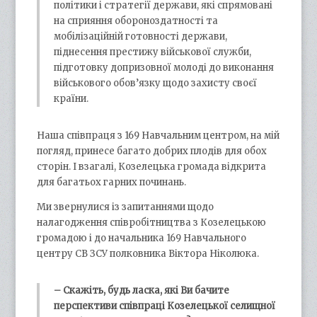
політики і стратегії держави, які спрямовані
на сприяння обороноздатності та
мобілізаційній готовності держави,
піднесення престижу військової служби,
підготовку допризовної молоді до виконання
військового обов’язку щодо захисту своєї
країни.
Наша співпраця з 169 Навчальним центром, на мій
погляд, принесе багато добрих плодів для обох
сторін. І взагалі, Козелецька громада відкрита
для багатьох гарних починань.
Ми звернулися із запитаннями щодо
налагодження співробітництва з Козелецькою
громадою і до начальника 169 Навчального
центру СВ ЗСУ полковника Віктора Ніколюка.
– Скажіть, будь ласка, які Ви бачите
перспективи співпраці Козелецької селищної