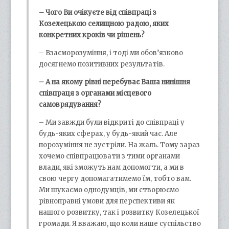
– Чого Ви очікуєте від співпраці з
Козелецькою селищною радою, яких
конкретних кроків чи рішень?
– Взаєморозуміння, і тоді ми обов’язково
досягнемо позитивних результатів.
– А на якому рівні перебуває Ваша нинішня
співпраця з органами місцевого
самоврядування?
– Ми завжди були відкриті до співпраці у
будь-яких сферах, у будь-який час. Але
порозуміння не зустріли. На жаль. Тому зараз
хочемо співпрацювати з тими органами
влади, які зможуть нам допомогти, а ми в
свою чергу допомагатимемо їм, тобто вам.
Ми шукаємо однодумців, ми створюємо
рівноправні умови для перспективи як
нашого розвитку, так і розвитку Козелецької
громади. Я вважаю, що коли наше суспільство