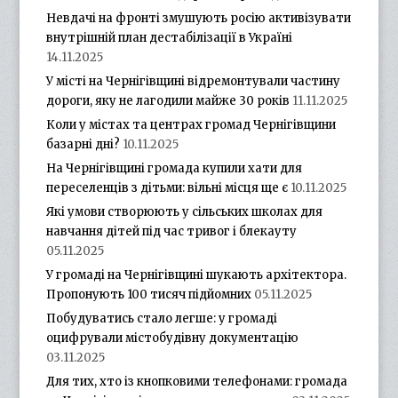
Невдачі на фронті змушують росію активізувати
внутрішній план дестабілізації в Україні
14.11.2025
У місті на Чернігівщині відремонтували частину
дороги, яку не лагодили майже 30 років
11.11.2025
Коли у містах та центрах громад Чернігівщини
базарні дні?
10.11.2025
На Чернігівщині громада купили хати для
переселенців з дітьми: вільні місця ще є
10.11.2025
Які умови створюють у сільських школах для
навчання дітей під час тривог і блекауту
05.11.2025
У громаді на Чернігівщині шукають архітектора.
Пропонують 100 тисяч підйомних
05.11.2025
Побудуватись стало легше: у громаді
оцифрували містобудівну документацію
03.11.2025
Для тих, хто із кнопковими телефонами: громада