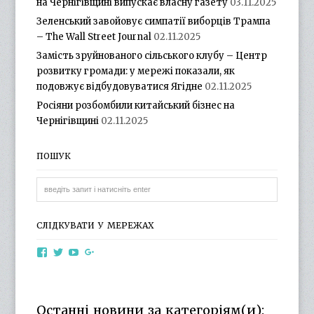
на Чернігівщині випускає власну газету
03.11.2025
Зеленський завойовує симпатії виборців Трампа
– The Wall Street Journal
02.11.2025
Замість зруйнованого сільського клубу – Центр
розвитку громади: у мережі показали, як
подовжує відбудовуватися Ягідне
02.11.2025
Росіяни розбомбили китайський бізнес на
Чернігівщині
02.11.2025
ПОШУК
СЛІДКУВАТИ У МЕРЕЖАХ
View
View
View
View
otg.cn.ua’s
otg_cn_ua’s
UCba73zK-
100218615561229778998’s
profile
profile
rSLD6mYyKjr45Ng’s
profile
on
on
profile
on
Facebook
Twitter
on
Google+
Останні новини за категоріям(и):
YouTube