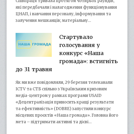
Співпраця тривала протягом чотирьох раундів,
які передбачали і налагодження функціонування
ЦНАП, і навчання персоналу, інформування та
залучення мешканців; матеріальну…
Стартувало
голосування у
конкурс «Наша
громада»: встигніть
до 31 травня
Як ми вже повідомляли, 29 березня телеканали
ICTV та СТБ спільно з Українським кризовим
медіа-центром у рамках програми USAID
«Децентралізація приносить кращі результати
та ефективність» (DOBRE) запустили конкурс
місцевих проєктів «Наша громада». Головна його
мета – підтримати активні та дієві…