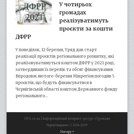
У чотирьох
громадах
реалізуватимуть
проєкти за кошти
ДФРР
У понеділок, 12 березня, Уряд дав старт
реалізації проєктів регіонального розвитку, які
реалізовуватимуться коштом ДФРР у 2021 році,
затвердивши їх перелік та обсяг фінансування.
Впродовж лютого-березня Мінрегіон погодив 5
проєктів, що будуть фінансуватися в
Чернігівській області коштом Державного фонду
регіонального…
OTG.cn.ua | Інформаційний інтернет-ресурс «Громади
Чернігівщини» | 2016-2019
Нагору ↑