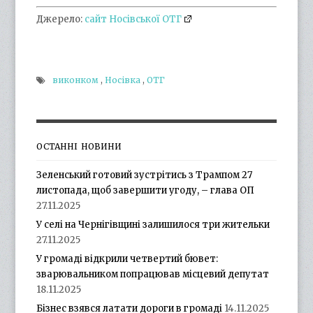
Джерело:
сайт Носівської ОТГ
виконком
,
Носівка
,
ОТГ
ОСТАННІ НОВИНИ
Зеленський готовий зустрітись з Трампом 27
листопада, щоб завершити угоду, – глава ОП
27.11.2025
У селі на Чернігівщині залишилося три жительки
27.11.2025
У громаді відкрили четвертий бювет:
зварювальником попрацював місцевий депутат
18.11.2025
Бізнес взявся латати дороги в громаді
14.11.2025