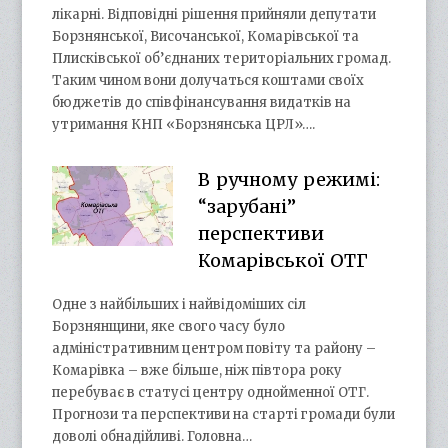
лікарні. Відповідні рішення прийняли депутати
Борзнянської, Височанської, Комарівської та
Плисківської об’єднаних територіальних громад.
Таким чином вони долучаться коштами своїх
бюджетів до співфінансування видатків на
утримання КНП «Борзнянська ЦРЛ»….
В ручному режимі:
“зарубані”
перспективи
Комарівської ОТГ
Одне з найбільших і найвідоміших сіл
Борзнянщини, яке свого часу було
адміністративним центром повіту та району –
Комарівка – вже більше, ніж півтора року
перебуває в статусі центру однойменної ОТГ.
Прогнози та перспективи на старті громади були
доволі обнадійливі. Головна…