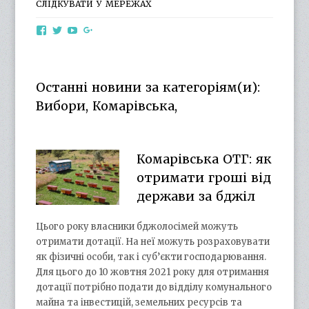
СЛІДКУВАТИ У МЕРЕЖАХ
View
View
View
View
otg.cn.ua’s
otg_cn_ua’s
UCba73zK-
100218615561229778998’s
profile
profile
rSLD6mYyKjr45Ng’s
profile
on
on
profile
on
Facebook
Twitter
on
Google+
Останні новини за категоріям(и):
YouTube
Вибори, Комарівська,
Комарівська ОТГ: як
отримати гроші від
держави за бджіл
Цього року власники бджолосімей можуть
отримати дотації. На неї можуть розраховувати
як фізичні особи, так і суб’єкти господарювання.
Для цього до 10 жовтня 2021 року для отримання
дотації потрібно подати до відділу комунального
майна та інвестицій, земельних ресурсів та