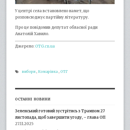
У центрі села встановлено намет, що
розповсюджує партійну літературу.
Про це повідомив депутат обласної ради
Анатолій Хавило.
Джерело:
OTG.cn.ua
вибори
,
Комарівка
,
ОТГ
ОСТАННІ НОВИНИ
Зеленський готовий зустрітись з Трампом 27
листопада, щоб завершити угоду, – глава ОП
27.11.2025