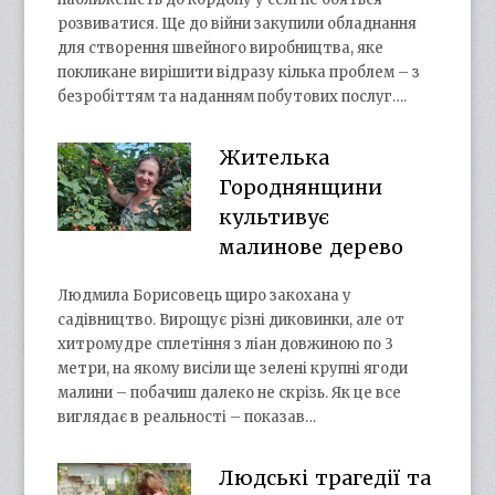
розвиватися. Ще до війни закупили обладнання
для створення швейного виробництва, яке
покликане вирішити відразу кілька проблем – з
безробіттям та наданням побутових послуг….
Жителька
Городнянщини
культивує
малинове дерево
Людмила Борисовець щиро закохана у
садівництво. Вирощує різні диковинки, але от
хитромудре сплетіння з ліан довжиною по 3
метри, на якому висіли ще зелені крупні ягоди
малини – побачиш далеко не скрізь. Як це все
виглядає в реальності – показав…
Людські трагедії та