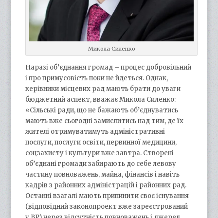
Микола Силенко
Наразі об’єднання громад – процес добровільний
і про примусовість поки не йдеться. Однак,
керівники місцевих рад мають брати до уваги
бюджетний аспект, вважає Микола Силенко:
«Сільські ради, що не бажають об’єднуватись
мають вже сьогодні замислитись над тим, де їх
жителі отримуватимуть адміністративні
послуги, послуги освіти, первинної медицини,
соцзахисту і культури вже завтра. Створені
об’єднані громади забирають до себе левову
частину повноважень, майна, фінансів і навіть
кадрів з районних адміністрацій і районних рад.
Останні взагалі мають припинити своє існування
(відповідний законопроект вже зареєстрований
у ВР) через відсутність повноважень і джерел