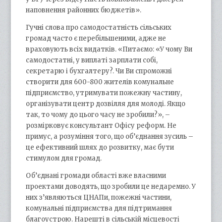
наповнення районних бюджетів».
Гучні слова про самодостатність сільських
громад часто є перебільшеними, адже не
враховують всіх видатків. «Питаємо: «У чому Ви
самодостатні, у виплаті зарплати собі,
секретарю і бухгалтеру?. Чи Ви спроможні
створити для 600-800 жителів комунальне
підприємство, утримувати пожежну частину,
організувати центр дозвілля для молоді. Якщо
так, то чому до цього часу не зробили?», –
розмірковує консультант Офісу реформ. Не
примус, а розуміння того, що об’єднання зусиль –
це ефективний шлях до розвитку, має бути
стимулом для громад.
Об’єднані громади області вже власними
проектами доводять, що зробили це недаремно. У
них з’являються ЦНАПи, пожежні частини,
комунальні підприємства для підтримання
благоустрою. Нарешті в сільській місцевості