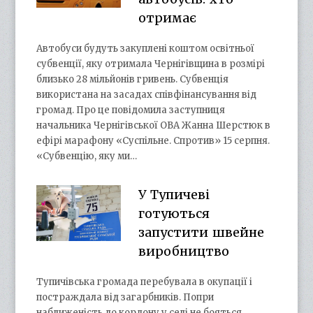
отримає
Автобуси будуть закуплені коштом освітньої
субвенції, яку отримала Чернігівщина в розмірі
близько 28 мільйонів гривень. Субвенція
використана на засадах співфінансування від
громад. Про це повідомила заступниця
начальника Чернігівської ОВА Жанна Шерстюк в
ефірі марафону «Суспільне. Спротив» 15 серпня.
«Субвенцію, яку ми…
У Тупичеві
готуються
запустити швейне
виробництво
Тупичівська громада перебувала в окупації і
постраждала від загарбників. Попри
наближеність до кордону у селі не бояться