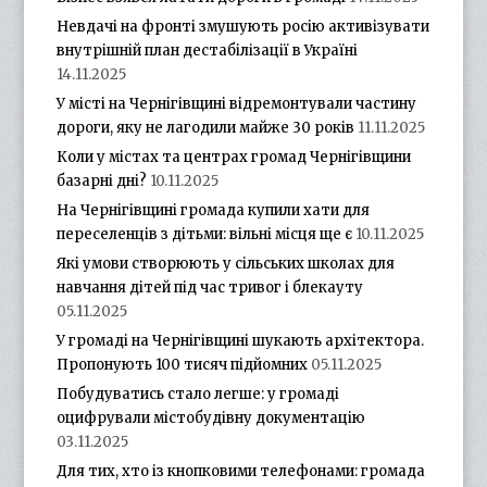
Невдачі на фронті змушують росію активізувати
внутрішній план дестабілізації в Україні
14.11.2025
У місті на Чернігівщині відремонтували частину
дороги, яку не лагодили майже 30 років
11.11.2025
Коли у містах та центрах громад Чернігівщини
базарні дні?
10.11.2025
На Чернігівщині громада купили хати для
переселенців з дітьми: вільні місця ще є
10.11.2025
Які умови створюють у сільських школах для
навчання дітей під час тривог і блекауту
05.11.2025
У громаді на Чернігівщині шукають архітектора.
Пропонують 100 тисяч підйомних
05.11.2025
Побудуватись стало легше: у громаді
оцифрували містобудівну документацію
03.11.2025
Для тих, хто із кнопковими телефонами: громада