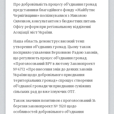
Про добровільність процесу об’єднання громад
представники благодійного фонду «Майбутнє
Чернігівщини» поспілкувалися з Миколою
Силенком, консультантом з бюджетних питань
Офісу реформ при регіональному відділенні
Асоціації міст України.
Наша область демонструє високий темп
утворення об’єднаних громад. Цьому також
посприяло ухвалення Верховною Радою законів,
що регулюють процес об’єднання громад.
«Проголосований ВРУ в лютому Законопроект
№4772 «Про внесення змін до деяких законів
України щодо добровільного приєднання
територіальних громад» спрощує створення
об’єднаної громади чи приєднання суміжних
сільських рад до вже існуючих ОТГ.
Також значним позитивом є проголосований 14
березня законопроект № 5520 щодо
особливостей добровільного об’єднання