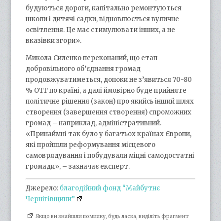
будуються дороги, капітально ремонтуються
школи і дитячі садки, відновлюється вуличне
освітлення. Це має стимулювати інших, а не
вказівки згори».
Микола Силенко переконаний, що етап
добровільного об’єднання громад
продовжуватиметься, допоки не з’явиться 70-80
% ОТГ по країні, а далі ймовірно буде прийняте
політичне рішення (закон) про якийсь інший шлях
створення (завершення створення) спроможних
громад – наприклад, адміністративний.
«Принаймні так було у багатьох країнах Європи,
які пройшли реформування місцевого
самоврядування і побудували міцні самодостатні
громади», – зазначає експерт.
Джерело:
благодійний фонд “Майбутнє
Чернігівщини”
Якщо ви знайшли помилку, будь ласка, виділіть фрагмент