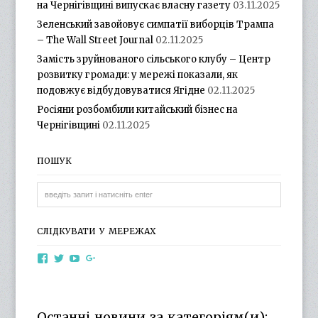
на Чернігівщині випускає власну газету
03.11.2025
Зеленський завойовує симпатії виборців Трампа
– The Wall Street Journal
02.11.2025
Замість зруйнованого сільського клубу – Центр
розвитку громади: у мережі показали, як
подовжує відбудовуватися Ягідне
02.11.2025
Росіяни розбомбили китайський бізнес на
Чернігівщині
02.11.2025
ПОШУК
СЛІДКУВАТИ У МЕРЕЖАХ
View
View
View
View
otg.cn.ua’s
otg_cn_ua’s
UCba73zK-
100218615561229778998’s
profile
profile
rSLD6mYyKjr45Ng’s
profile
on
on
profile
on
Facebook
Twitter
on
Google+
Останні новини за категоріям(и):
YouTube