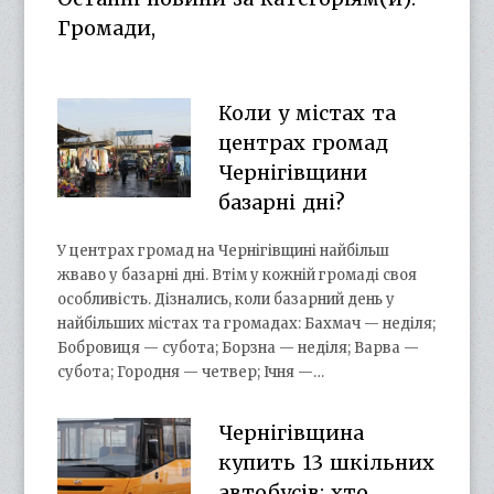
Громади,
Коли у містах та
центрах громад
Чернігівщини
базарні дні?
У центрах громад на Чернігівщині найбільш
жваво у базарні дні. Втім у кожній громаді своя
особливість. Дізнались, коли базарний день у
найбільших містах та громадах: Бахмач — неділя;
Бобровиця — субота; Борзна — неділя; Варва —
субота; Городня — четвер; Ічня —…
Чернігівщина
купить 13 шкільних
автобусів: хто