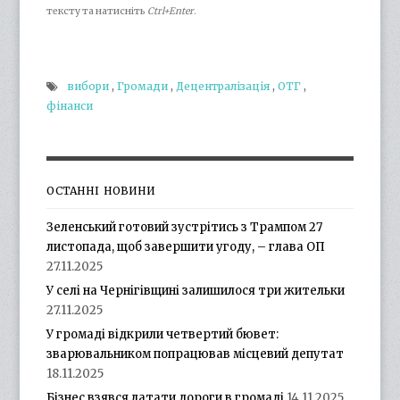
тексту та натисніть
Ctrl+Enter
.
вибори
,
Громади
,
Децентралізація
,
ОТГ
,
фінанси
ОСТАННІ НОВИНИ
Зеленський готовий зустрітись з Трампом 27
листопада, щоб завершити угоду, – глава ОП
27.11.2025
У селі на Чернігівщині залишилося три жительки
27.11.2025
У громаді відкрили четвертий бювет:
зварювальником попрацював місцевий депутат
18.11.2025
Бізнес взявся латати дороги в громаді
14.11.2025