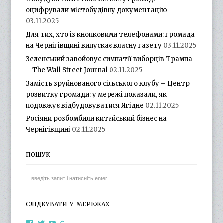
оцифрували містобудівну документацію
03.11.2025
Для тих, хто із кнопковими телефонами: громада
на Чернігівщині випускає власну газету
03.11.2025
Зеленський завойовує симпатії виборців Трампа
– The Wall Street Journal
02.11.2025
Замість зруйнованого сільського клубу – Центр
розвитку громади: у мережі показали, як
подовжує відбудовуватися Ягідне
02.11.2025
Росіяни розбомбили китайський бізнес на
Чернігівщині
02.11.2025
ПОШУК
СЛІДКУВАТИ У МЕРЕЖАХ
View
View
View
View