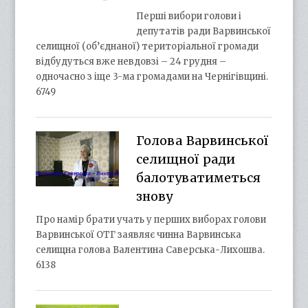
Перші вибори голови і
депутатів ради Варвинської
селищної (об’єднаної) територіальної громади
відбудуться вже невдовзі – 24 грудня –
одночасно з іще 3-ма громадами на Чернігівщині.
6749
Голова Варвинської
селищної ради
балотуватиметься
знову
Про намір брати учать у перших виборах голови
Варвинської ОТГ заявляє чинна Варвинська
селищна голова Валентина Саверська-Лихошва.
6138