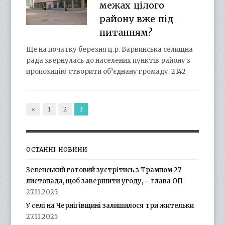
межах цілого
району вже під
питанням?
Ще на початку березня ц.р. Варвинська селищна
рада звернулась до населених пунктів району з
пропозицію створити об’єднану громаду. 2142
«
1
2
3
ОСТАННІ НОВИНИ
Зеленський готовий зустрітись з Трампом 27
листопада, щоб завершити угоду, – глава ОП
27.11.2025
У селі на Чернігівщині залишилося три жительки
27.11.2025