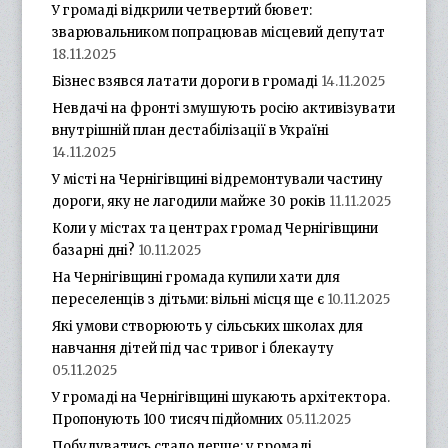
У громаді відкрили четвертий бювет:
зварювальником попрацював місцевий депутат
18.11.2025
Бізнес взявся латати дороги в громаді
14.11.2025
Невдачі на фронті змушують росію активізувати
внутрішній план дестабілізації в Україні
14.11.2025
У місті на Чернігівщині відремонтували частину
дороги, яку не лагодили майже 30 років
11.11.2025
Коли у містах та центрах громад Чернігівщини
базарні дні?
10.11.2025
На Чернігівщині громада купили хати для
переселенців з дітьми: вільні місця ще є
10.11.2025
Які умови створюють у сільських школах для
навчання дітей під час тривог і блекауту
05.11.2025
У громаді на Чернігівщині шукають архітектора.
Пропонують 100 тисяч підйомних
05.11.2025
Побудуватись стало легше: у громаді