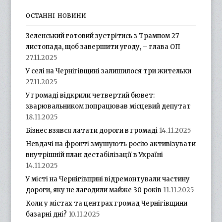
ОСТАННІ НОВИНИ
Зеленський готовий зустрітись з Трампом 27
листопада, щоб завершити угоду, – глава ОП
27.11.2025
У селі на Чернігівщині залишилося три жительки
27.11.2025
У громаді відкрили четвертий бювет:
зварювальником попрацював місцевий депутат
18.11.2025
Бізнес взявся латати дороги в громаді
14.11.2025
Невдачі на фронті змушують росію активізувати
внутрішній план дестабілізації в Україні
14.11.2025
У місті на Чернігівщині відремонтували частину
дороги, яку не лагодили майже 30 років
11.11.2025
Коли у містах та центрах громад Чернігівщини
базарні дні?
10.11.2025