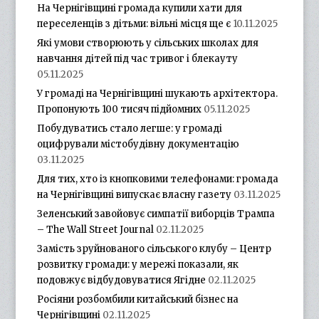
На Чернігівщині громада купили хати для
переселенців з дітьми: вільні місця ще є
10.11.2025
Які умови створюють у сільських школах для
навчання дітей під час тривог і блекауту
05.11.2025
У громаді на Чернігівщині шукають архітектора.
Пропонують 100 тисяч підйомних
05.11.2025
Побудуватись стало легше: у громаді
оцифрували містобудівну документацію
03.11.2025
Для тих, хто із кнопковими телефонами: громада
на Чернігівщині випускає власну газету
03.11.2025
Зеленський завойовує симпатії виборців Трампа
– The Wall Street Journal
02.11.2025
Замість зруйнованого сільського клубу – Центр
розвитку громади: у мережі показали, як
подовжує відбудовуватися Ягідне
02.11.2025
Росіяни розбомбили китайський бізнес на
Чернігівщині
02.11.2025