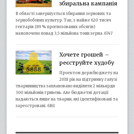
збиральна кампанія
В області завершується збирання зернових та
зернобобових культур. Так, з майже 620 тисяч
гектарів (89 % прогнозованих обсягів)
намолочено понад 3,5 мільйона тонн зерна. 6747
Хочете грошей –
реєструйте худобу
Проектом держбюджету на
2018 рік на підтримку галузі
тваринництва заплановано виділити 2 мільярди
300 мільйонів гривень. Але бюджетні дотації
надаються лише на тварин, які ідентифіковані та
зареєстровані. 6161