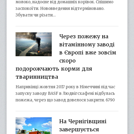
молоко, надоєне від домашніх корівок. Спішимо
заспокоїти. Нововведення відтерміновано.
Збувати чи різати…
Через пожежу на
вітамінному заводі
в Європі вже зовсім
скоро
подорожчають корми для
тваринництва
Наприкінці жовтня 2017 року в Німеччині під час
запуску заводу BASF в Людвігсхафені відбулась
пожежа, через що завод довелося закрити. 6790
На Чернігівщині
завершується