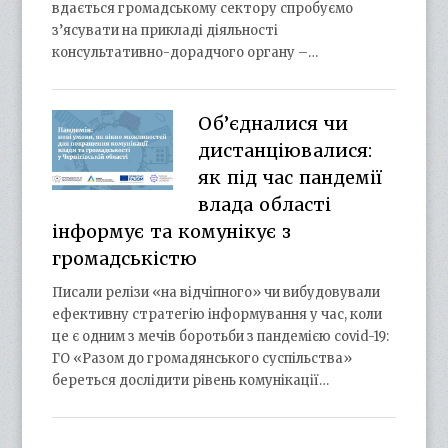
вдається громадському сектору спробуємо
з’ясувати на прикладі діяльності
консультативно-дорадчого органу –…
Об’єдналися чи
дистанціювалися:
як під час пандемії
влада області
інформує та комунікує з
громадськістю
Писали релізи «на відчіпного» чи вибудовували
ефективну стратегію інформування у час, коли
це є одним з мечів боротьби з пандемією covid-19:
ГО «Разом до громадянського суспільства»
береться дослідити рівень комунікації…