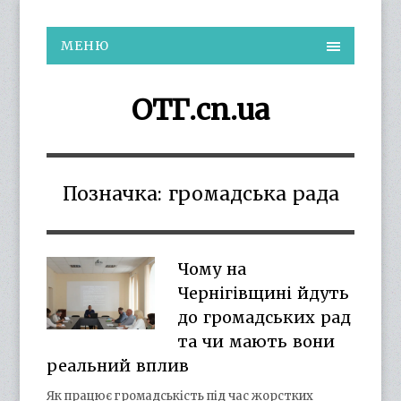
МЕНЮ
ОТГ.cn.ua
Позначка:
громадська рада
Чому на
Чернігівщині йдуть
до громадських рад
та чи мають вони
реальний вплив
Як працює громадськість під час жорстких