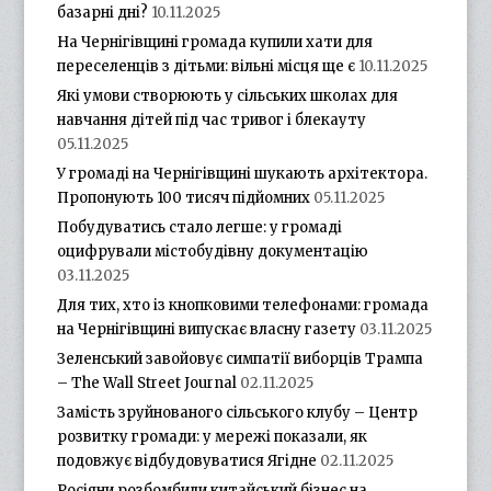
базарні дні?
10.11.2025
На Чернігівщині громада купили хати для
переселенців з дітьми: вільні місця ще є
10.11.2025
Які умови створюють у сільських школах для
навчання дітей під час тривог і блекауту
05.11.2025
У громаді на Чернігівщині шукають архітектора.
Пропонують 100 тисяч підйомних
05.11.2025
Побудуватись стало легше: у громаді
оцифрували містобудівну документацію
03.11.2025
Для тих, хто із кнопковими телефонами: громада
на Чернігівщині випускає власну газету
03.11.2025
Зеленський завойовує симпатії виборців Трампа
– The Wall Street Journal
02.11.2025
Замість зруйнованого сільського клубу – Центр
розвитку громади: у мережі показали, як
подовжує відбудовуватися Ягідне
02.11.2025
Росіяни розбомбили китайський бізнес на