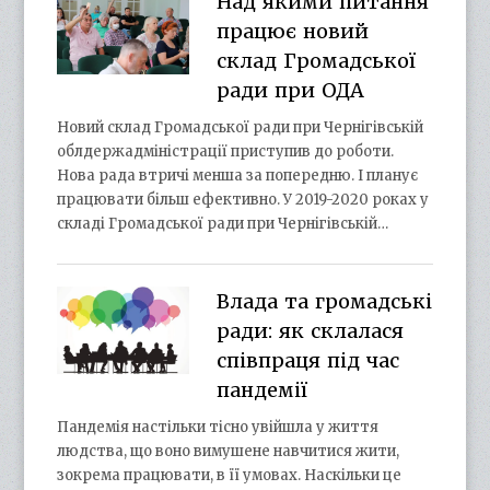
Над якими питання
працює новий
склад Громадської
ради при ОДА
Новий склад Громадської ради при Чернігівській
облдержадміністрації приступив до роботи.
Нова рада втричі менша за попередню. І планує
працювати більш ефективно. У 2019-2020 роках у
складі Громадської ради при Чернігівській…
Влада та громадські
ради: як склалася
співпраця під час
пандемії
Пандемія настільки тісно увійшла у життя
людства, що воно вимушене навчитися жити,
зокрема працювати, в її умовах. Наскільки це