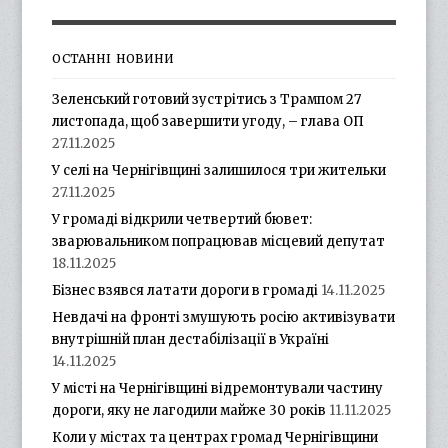
ОСТАННІ НОВИНИ
Зеленський готовий зустрітись з Трампом 27
листопада, щоб завершити угоду, – глава ОП
27.11.2025
У селі на Чернігівщині залишилося три жительки
27.11.2025
У громаді відкрили четвертий бювет:
зварювальником попрацював місцевий депутат
18.11.2025
Бізнес взявся латати дороги в громаді
14.11.2025
Невдачі на фронті змушують росію активізувати
внутрішній план дестабілізації в Україні
14.11.2025
У місті на Чернігівщині відремонтували частину
дороги, яку не лагодили майже 30 років
11.11.2025
Коли у містах та центрах громад Чернігівщини