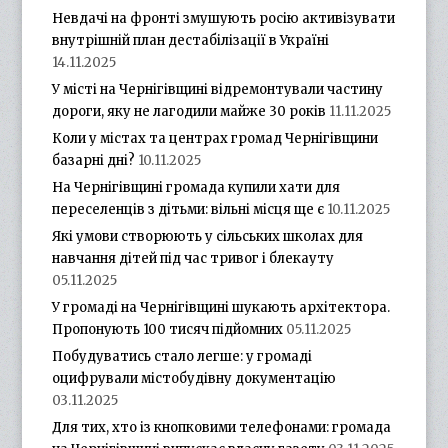
Невдачі на фронті змушують росію активізувати
внутрішній план дестабілізації в Україні
14.11.2025
У місті на Чернігівщині відремонтували частину
дороги, яку не лагодили майже 30 років
11.11.2025
Коли у містах та центрах громад Чернігівщини
базарні дні?
10.11.2025
На Чернігівщині громада купили хати для
переселенців з дітьми: вільні місця ще є
10.11.2025
Які умови створюють у сільських школах для
навчання дітей під час тривог і блекауту
05.11.2025
У громаді на Чернігівщині шукають архітектора.
Пропонують 100 тисяч підйомних
05.11.2025
Побудуватись стало легше: у громаді
оцифрували містобудівну документацію
03.11.2025
Для тих, хто із кнопковими телефонами: громада