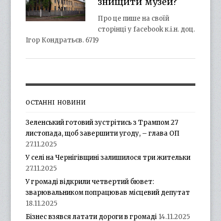
знищити музей?
Про це пише на своїй
сторінці у facebook к.і.н. доц.
Ігор Кондратьєв. 6719
ОСТАННІ НОВИНИ
Зеленський готовий зустрітись з Трампом 27
листопада, щоб завершити угоду, – глава ОП
27.11.2025
У селі на Чернігівщині залишилося три жительки
27.11.2025
У громаді відкрили четвертий бювет:
зварювальником попрацював місцевий депутат
18.11.2025
Бізнес взявся латати дороги в громаді
14.11.2025