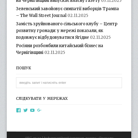
на Чернігівщині випускає власну газету
03.11.2025
Зеленський завойовує симпатії виборців Трампа
– The Wall Street Journal
02.11.2025
Замість зруйнованого сільського клубу – Центр
розвитку громади: у мережі показали, як
подовжує відбудовуватися Ягідне
02.11.2025
Росіяни розбомбили китайський бізнес на
Чернігівщині
02.11.2025
ПОШУК
СЛІДКУВАТИ У МЕРЕЖАХ
View
View
View
View
otg.cn.ua’s
otg_cn_ua’s
UCba73zK-
100218615561229778998’s
profile
profile
rSLD6mYyKjr45Ng’s
profile
on
on
profile
on
Facebook
Twitter
on
Google+
YouTube