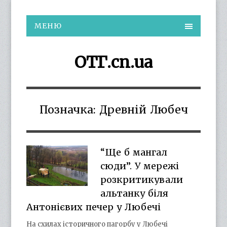
МЕНЮ
ОТГ.cn.ua
Позначка:
Древній Любеч
“Ще б мангал
сюди”. У мережі
розкритикували
альтанку біля
Антонієвих печер у Любечі
На схилах історичного пагорбу у Любечі