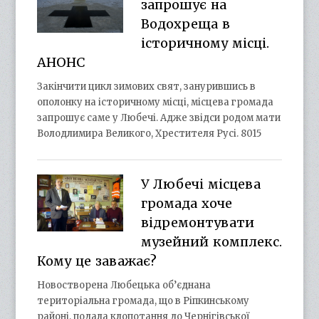
запрошує на
Водохреща в
історичному місці.
АНОНС
Закінчити цикл зимових свят, занурившись в
ополонку на історичному місці, місцева громада
запрошує саме у Любечі. Адже звідси родом мати
Володлимира Великого, Хрестителя Русі. 8015
У Любечі місцева
громада хоче
відремонтувати
музейний комплекс.
Кому це заважає?
Новостворена Любецька об’єднана
територіальна громада, що в Ріпкинському
районі, подала клопотання до Чернігівської