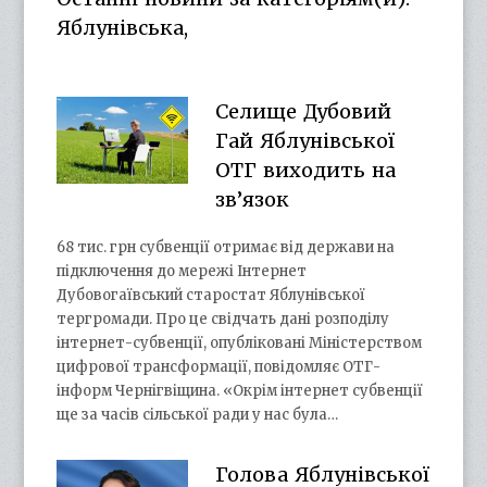
Яблунівська,
Селище Дубовий
Гай Яблунівської
ОТГ виходить на
зв’язок
68 тис. грн субвенції отримає від держави на
підключення до мережі Інтернет
Дубовогаївський старостат Яблунівської
тергромади. Про це свідчать дані розподілу
інтернет-субвенції, опубліковані Міністерством
цифрової трансформації, повідомляє ОТГ-
інформ Чернігвіщина. «Окрім інтернет субвенції
ще за часів сільської ради у нас була…
Голова Яблунівської