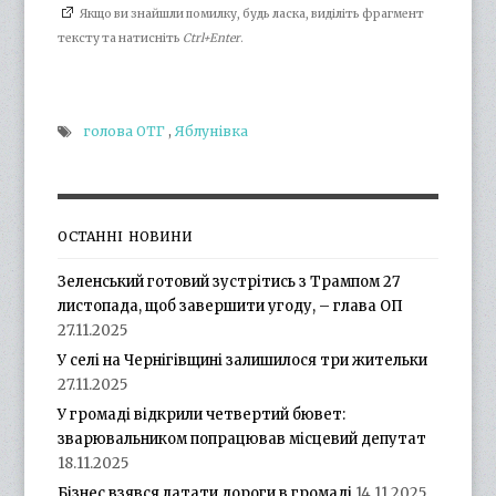
Якщо ви знайшли помилку, будь ласка, виділіть фрагмент
тексту та натисніть
Ctrl+Enter
.
голова ОТГ
,
Яблунівка
ОСТАННІ НОВИНИ
Зеленський готовий зустрітись з Трампом 27
листопада, щоб завершити угоду, – глава ОП
27.11.2025
У селі на Чернігівщині залишилося три жительки
27.11.2025
У громаді відкрили четвертий бювет:
зварювальником попрацював місцевий депутат
18.11.2025
Бізнес взявся латати дороги в громаді
14.11.2025