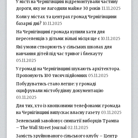
У місті на Чернігівщині відремонтували частину
дороги, яку не лагодили майже 30 років
11.11.2025
Коли у містах та центрах громад Чернігівщини
базарні дні?
10.11.2025
На Чернігівщині громада купили хати для
переселенців з дітьми: вільні місця ще є
10.11.2025
Які умови створюють у сільських школах для
навчання дітей під час тривог і блекауту
05.11.2025
У громаді на Чернігівщині шукають архітектора.
Пропонують 100 тисяч підйомних
05.11.2025
Побудуватись стало легше: у громаді
оцифрували містобудівну документацію
03.11.2025
Для тих, хто із кнопковими телефонами: громада
на Чернігівщині випускає власну газету
03.11.2025
Зеленський завойовує симпатії виборців Трампа
– The Wall Street Journal
02.11.2025
Замість зруйнованого сільського клубу – Центр