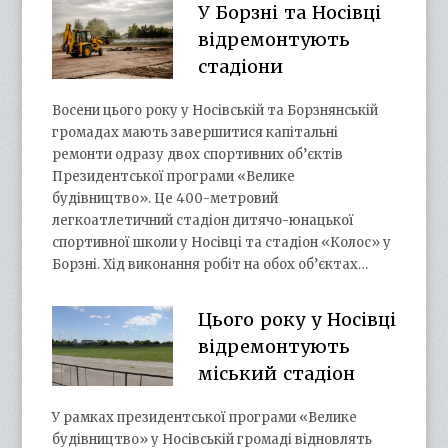
У Борзні та Носівці
відремонтують
стадіони
Восени цього року у Носівській та Борзнянській
громадах мають завершитися капітальні
ремонти одразу двох спортивних об’єктів
Президентської програми «Велике
будівництво». Це 400-метровий
легкоатлетичний стадіон дитячо-юнацької
спортивної школи у Носівці та стадіон «Колос» у
Борзні. Хід виконання робіт на обох об’єктах…
Цього року у Носівці
відремонтують
міський стадіон
У рамках президентської програми «Велике
будівництво» у Носівській громаді відновлять