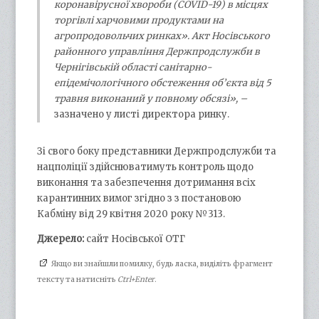
коронавірусної хвороби (COVID-19) в місцях
торгівлі харчовими продуктами на
агропродовольчих ринках». Акт Носівського
районного управління Держпродслужби в
Чернігівській області санітарно-
епідемічологічного обстеження об’єкта від 5
травня виконаний у повному обсязі», –
зазначено у листі директора ринку.
Зі свого боку представники Держпродслужби та
нацполіції здійснюватимуть контроль щодо
виконання та забезпечення дотримання всіх
карантинних вимог згідно з з постановою
Кабміну від 29 квітня 2020 року №313.
Джерело:
сайт Носівської ОТГ
Якщо ви знайшли помилку, будь ласка, виділіть фрагмент
тексту та натисніть
Ctrl+Enter
.