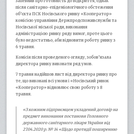
запевнив про готовність до відкриття, однак
після санітарно-епідеміологічного обстеження
об’єкта ПСК Носівського ринку «Кооператор»
комісією управління Держпродспоживслужби та
Носівської міської ради, виконання
адміністрацією ринку ряду вимог, проте цього
було недостатньо, аби відновити роботу ринку з
6 травня.
Комісія після проведеного огляду, зобов’язала
директора ринку виконати ряд умов.
7 травня надійшов лист від директора ринку про
те, що виконані всі умови і «Носівський ринок
«Кооператор» відновлює свою роботу з 8
травня.
«З кожним підприємцем укладений договір на
предмет виконання постанови Головного
державного санітарного лікаря України від
27.04.2020 р. № 14 «Щодо протидії поширенню