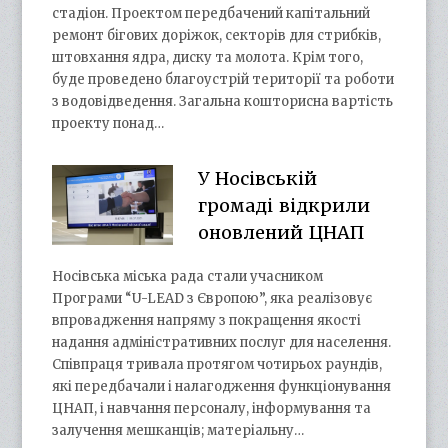
стадіон. Проектом передбачений капітальний
ремонт бігових доріжок, секторів для стрибків,
штовхання ядра, диску та молота. Крім того,
буде проведено благоустрій території та роботи
з водовідведення. Загальна кошторисна вартість
проекту понад…
У Носівській
громаді відкрили
оновлений ЦНАП
Носівська міська рада стали учасником
Програми “U-LEAD з Європою”, яка реалізовує
впровадження напряму з покращення якості
надання адміністративних послуг для населення.
Співпраця тривала протягом чотирьох раундів,
які передбачали і налагодження функціонування
ЦНАП, і навчання персоналу, інформування та
залучення мешканців; матеріальну…