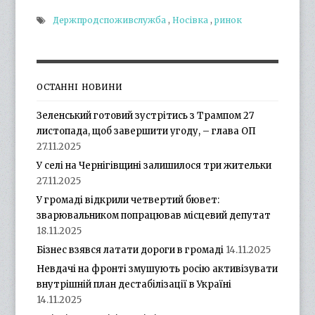
Держпродспоживслужба
,
Носівка
,
ринок
ОСТАННІ НОВИНИ
Зеленський готовий зустрітись з Трампом 27
листопада, щоб завершити угоду, – глава ОП
27.11.2025
У селі на Чернігівщині залишилося три жительки
27.11.2025
У громаді відкрили четвертий бювет:
зварювальником попрацював місцевий депутат
18.11.2025
Бізнес взявся латати дороги в громаді
14.11.2025
Невдачі на фронті змушують росію активізувати
внутрішній план дестабілізації в Україні
14.11.2025